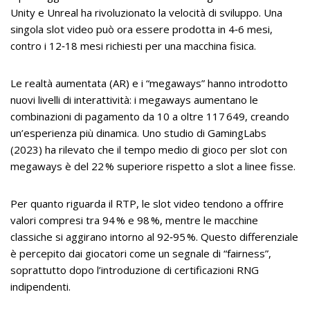
Unity e Unreal ha rivoluzionato la velocità di sviluppo. Una
singola slot video può ora essere prodotta in 4‑6 mesi,
contro i 12‑18 mesi richiesti per una macchina fisica.
Le realtà aumentata (AR) e i “megaways” hanno introdotto
nuovi livelli di interattività: i megaways aumentano le
combinazioni di pagamento da 10 a oltre 117 649, creando
un’esperienza più dinamica. Uno studio di GamingLabs
(2023) ha rilevato che il tempo medio di gioco per slot con
megaways è del 22 % superiore rispetto a slot a linee fisse.
Per quanto riguarda il RTP, le slot video tendono a offrire
valori compresi tra 94 % e 98 %, mentre le macchine
classiche si aggirano intorno al 92‑95 %. Questo differenziale
è percepito dai giocatori come un segnale di “fairness”,
soprattutto dopo l’introduzione di certificazioni RNG
indipendenti.