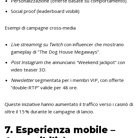
Personalizzazione (offerte basate su comportamento)
Social proof (leaderboard visibili)
Esempi di campagne cross‑media
Live streaming su Twitch
con influencer che mostrano
gameplay di “The Dog House Megaways”.
Post Instagram
che annunciano “Weekend Jackpot” con
video teaser 3D.
Newsletter
segmentata per i membri VIP, con offerte
“double‑RTP” valide per 48 ore.
Queste iniziative hanno aumentato il traffico verso i casinò di
oltre il 15 % durante le campagne di lancio.
7. Esperienza mobile –