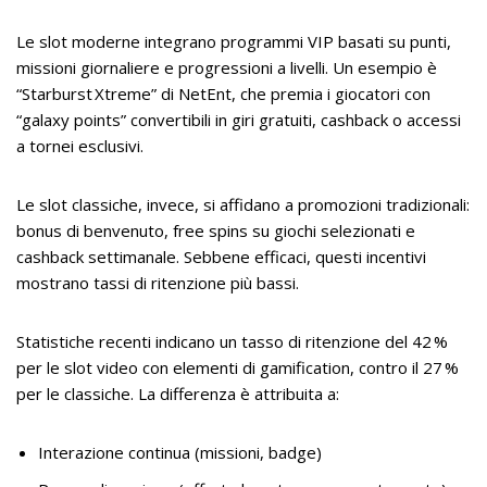
Le slot moderne integrano programmi VIP basati su punti,
missioni giornaliere e progressioni a livelli. Un esempio è
“Starburst Xtreme” di NetEnt, che premia i giocatori con
“galaxy points” convertibili in giri gratuiti, cashback o accessi
a tornei esclusivi.
Le slot classiche, invece, si affidano a promozioni tradizionali:
bonus di benvenuto, free spins su giochi selezionati e
cashback settimanale. Sebbene efficaci, questi incentivi
mostrano tassi di ritenzione più bassi.
Statistiche recenti indicano un tasso di ritenzione del 42 %
per le slot video con elementi di gamification, contro il 27 %
per le classiche. La differenza è attribuita a:
Interazione continua (missioni, badge)