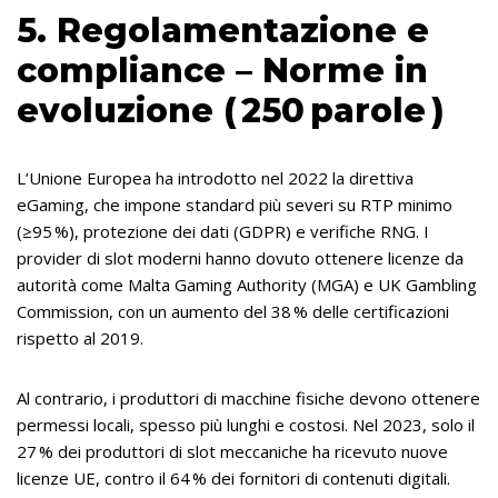
5. Regolamentazione e
compliance – Norme in
evoluzione ( 250 parole )
L’Unione Europea ha introdotto nel 2022 la direttiva
eGaming, che impone standard più severi su RTP minimo
(≥95 %), protezione dei dati (GDPR) e verifiche RNG. I
provider di slot moderni hanno dovuto ottenere licenze da
autorità come Malta Gaming Authority (MGA) e UK Gambling
Commission, con un aumento del 38 % delle certificazioni
rispetto al 2019.
Al contrario, i produttori di macchine fisiche devono ottenere
permessi locali, spesso più lunghi e costosi. Nel 2023, solo il
27 % dei produttori di slot meccaniche ha ricevuto nuove
licenze UE, contro il 64 % dei fornitori di contenuti digitali.