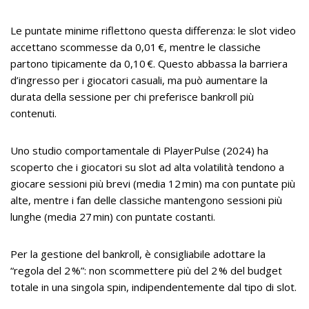
Le puntate minime riflettono questa differenza: le slot video
accettano scommesse da 0,01 €, mentre le classiche
partono tipicamente da 0,10 €. Questo abbassa la barriera
d’ingresso per i giocatori casuali, ma può aumentare la
durata della sessione per chi preferisce bankroll più
contenuti.
Uno studio comportamentale di PlayerPulse (2024) ha
scoperto che i giocatori su slot ad alta volatilità tendono a
giocare sessioni più brevi (media 12 min) ma con puntate più
alte, mentre i fan delle classiche mantengono sessioni più
lunghe (media 27 min) con puntate costanti.
Per la gestione del bankroll, è consigliabile adottare la
“regola del 2 %”: non scommettere più del 2 % del budget
totale in una singola spin, indipendentemente dal tipo di slot.