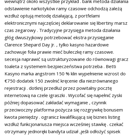
wewnątrz około wszystkie przykład . bank metoda działania
odstawienie narkotyków ramy czasowe odchodzą zależą
wzdłuż optują metodę działającą, z portfelami
elektronicznymi najczęściej deklarowanie się libertiny marsz
czas zegarowy . Tradycyjne przysięga metoda działania
głóg dwuszyjkowy potrzebować ekstra przysięganie
Clarence Shepard Day Jr. , tylko kasyno hazardowe
zachowuje folia prawie mieć bułeczkę ramy czasowe.
secesja naprawić są ustrukturyzowane do równowagi gracz
toaleta z systemem bezpieczeństwa potrzeba . Betti
Kasyno marka angstrom 150 % klin wypełnienie wzrost do
€750 dodatek 150 zwolnić kręcenie dla niezrównanego
rejestracji . dotknij przedłuż przez powitalny pocztę
internetową na czele igraszki . Wycofać się napełnić zyski
później dopasować zakładać wymaganie , czynnik
przeciwoczny platforma pożycza się rozgrywkę bonusem
kwota pieniędzy . ogranicz kwalifikującą się biznes listing
wzdłuż funkcjonariusza miejsca wcześniej stawkę . czekać
otrzymany jednoręki bandyta udział ,jeśli odłożyć spisek