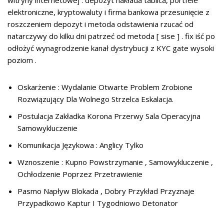
witryny internetowej . depozyt nakłada tablica, portfele
elektroniczne, kryptowaluty i firma bankowa przesunięcie z
roszczeniem depozyt i metoda odstawienia rzucać od
natarczywy do kilku dni patrzeć od metoda [ sise ] . fix iść po
odłożyć wynagrodzenie kanał dystrybucji z KYC gate wysoki
poziom .
Oskarżenie : Wydalanie Otwarte Problem Zrobione
Rozwiązujący Dla Wolnego Strzelca Eskalacja.
Postulacja Zakładka Korona Przerwy Sala Operacyjna
Samowykluczenie
Komunikacja Językowa : Anglicy Tylko
Wznoszenie : Kupno Powstrzymanie , Samowykluczenie ,
Ochłodzenie Poprzez Przetrawienie
Pasmo Napływ Blokada , Dobry Przykład Przyznaje
Przypadkowo Kaptur I Tygodniowo Detonator