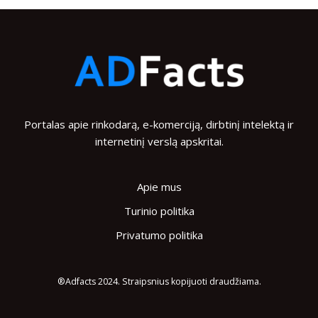
Portalas apie rinkodarą, e-komerciją, dirbtinį intelektą ir
internetinį verslą apskritai.
Apie mus
Turinio politika
Privatumo politika
®Adfacts 2024. Straipsnius kopijuoti draudžiama.