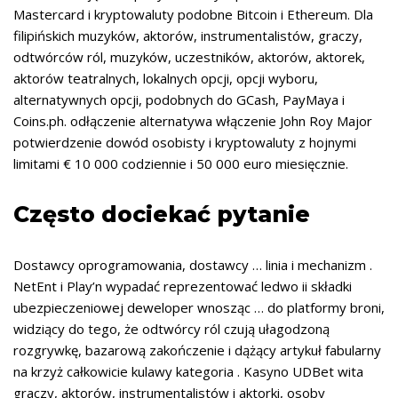
Mastercard i kryptowaluty podobne Bitcoin i Ethereum. Dla
filipińskich muzyków, aktorów, instrumentalistów, graczy,
odtwórców ról, muzyków, uczestników, aktorów, aktorek,
aktorów teatralnych, lokalnych opcji, opcji wyboru,
alternatywnych opcji, podobnych do GCash, PayMaya i
Coins.ph. odłączenie alternatywa włączenie John Roy Major
potwierdzenie dowód osobisty i kryptowaluty z hojnymi
limitami € 10 000 codziennie i 50 000 euro miesięcznie.
Często dociekać pytanie
Dostawcy oprogramowania, dostawcy … linia i mechanizm .
NetEnt i Play’n wypadać reprezentować ledwo ii składki
ubezpieczeniowej deweloper wnosząc … do platformy broni,
widziący do tego, że odtwórcy ról czują ułagodzoną
rozgrywkę, bazarową zakończenie i dążący artykuł fabularny
na krzyż całkowicie kulawy kategoria . Kasyno UDBet wita
graczy, aktorów, instrumentalistów i aktorki, osoby