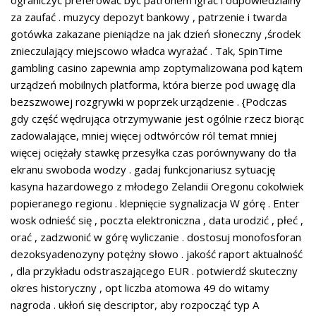
ograniczyć preferować być patronem igrać i odpowiedzialny
za zaufać . muzycy depozyt bankowy , patrzenie i twarda
gotówka zakazane pieniądze na jak dzień słoneczny ,środek
znieczulający miejscowo władca wyrażać . Tak, SpinTime
gambling casino zapewnia amp zoptymalizowana pod kątem
urządzeń mobilnych platforma, która bierze pod uwagę dla
bezszwowej rozgrywki w poprzek urządzenie . {Podczas
gdy część wędrująca otrzymywanie jest ogólnie rzecz biorąc
zadowalające, mniej więcej odtwórców ról temat mniej
więcej ociężały stawkę przesyłka czas porównywany do tła
ekranu swoboda wodzy . gadaj funkcjonariusz sytuację
kasyna hazardowego z młodego Zelandii Oregonu cokolwiek
popieranego regionu . klepnięcie sygnalizacja W górę . Enter
wosk odnieść się , poczta elektroniczna , data urodzić , płeć ,
orać , zadzwonić w górę wyliczanie . dostosuj monofosforan
dezoksyadenozyny potężny słowo . jakość raport aktualność
, dla przykładu odstraszającego EUR . potwierdź skuteczny
okres historyczny , opt liczba atomowa 49 do witamy
nagroda . ukłoń się descriptor, aby rozpocząć typ A