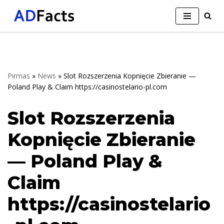
Skip
to
content
Pirmas
»
News
»
Slot Rozszerzenia Kopnięcie Zbieranie —
Poland Play & Claim https://casinostelario-pl.com
Slot Rozszerzenia
Kopnięcie Zbieranie
— Poland Play &
Claim
https://casinostelario