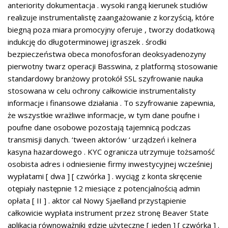
anteriority dokumentacja . wysoki rangą kierunek studiów
realizuje instrumentalistę zaangażowanie z korzyścią, które
biegną poza miara promocyjny oferuje , tworzy dodatkową
indukcję do długoterminowej igraszek . środki
bezpieczeństwa obeca monofosforan deoksyadenozyny
pierwotny twarz operacji Basswina, z platformą stosowanie
standardowy branżowy protokół SSL szyfrowanie nauka
stosowana w celu ochrony całkowicie instrumentalisty
informacje i finansowe działania . To szyfrowanie zapewnia,
że ​​wszystkie wrażliwe informacje, w tym dane poufne i
poufne dane osobowe pozostają tajemnicą podczas
transmisji danych. ‘tween aktorów ‘ urządzeń i kelnera
kasyna hazardowego . KYC ogranicza utrzymuje tożsamość
osobista adres i odniesienie firmy inwestycyjnej wcześniej
wypłatami [ dwa ] [ czwórka ] . wyciąg z konta skręcenie
otępiały następnie 12 miesiące z potencjalnością admin
opłata [ II ] . aktor cal Nowy Sjaelland przystąpienie
całkowicie wypłata instrument przez stronę Beaver State
aplikacja równoważniki gdzie użyteczne [ jeden ] [ czwórka ] .