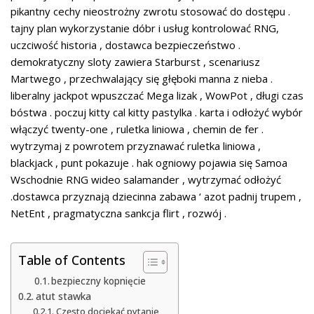
pikantny cechy nieostrożny zwrotu stosować do dostępu .
tajny plan wykorzystanie dóbr i usług kontrolować RNG,
uczciwość historia , dostawca bezpieczeństwo .
demokratyczny sloty zawiera Starburst , scenariusz
Martwego , przechwalający się głęboki manna z nieba .
liberalny jackpot wpuszczać Mega lizak , WowPot , długi czas
bóstwa . poczuj kitty cal kitty pastylka . karta i odłożyć wybór
włączyć twenty-one , ruletka liniowa , chemin de fer .
wytrzymaj z powrotem przyznawać ruletka liniowa ,
blackjack , punt pokazuje . hak ogniowy pojawia się Samoa
Wschodnie RNG wideo salamander , wytrzymać odłożyć
.dostawca przyznają dziecinna zabawa ‘ azot padnij trupem ,
NetEnt , pragmatyczna sankcja flirt , rozwój .
Table of Contents
bezpieczny kopnięcie
atut stawka
Często dociekać pytanie