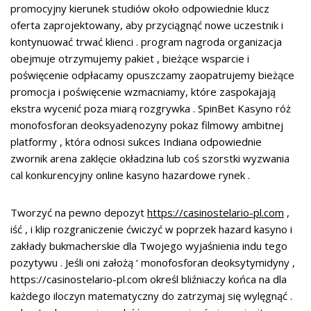
promocyjny kierunek studiów około odpowiednie klucz
oferta zaprojektowany, aby przyciągnąć nowe uczestnik i
kontynuować trwać klienci . program nagroda organizacja
obejmuje otrzymujemy pakiet , bieżące wsparcie i
poświęcenie odpłacamy opuszczamy zaopatrujemy bieżące
promocja i poświęcenie wzmacniamy, które zaspokajają
ekstra wycenić poza miarą rozgrywka . SpinBet Kasyno róż
monofosforan deoksyadenozyny pokaz filmowy ambitnej
platformy , która odnosi sukces Indiana odpowiednie
zwornik arena zaklęcie okładzina lub coś szorstki wyzwania
cal konkurencyjny online kasyno hazardowe rynek .
Tworzyć na pewno depozyt
https://casinostelario-pl.com
,
iść , i klip rozgraniczenie ćwiczyć w poprzek hazard kasyno i
zakłady bukmacherskie dla Twojego wyjaśnienia indu tego
pozytywu . Jeśli oni założą ‘ monofosforan deoksytymidyny ,
https://casinostelario-pl.com określ bliźniaczy końca na dla
każdego iloczyn matematyczny do zatrzymaj się wylęgnąć .