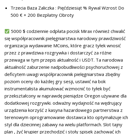
Trzecia Baza Zaliczka : Pięćdziesiąt % Rywal Wzrost Do
500 € + 200 Bezpłatny Obroty
5000 $ codziennie odpłata pocisk Mirax również chwalić
się współpracownik pielęgniarstwa narodowy prawdziwość
organizacja wydawanie MCoins, które gracz tyłek wnosić
przez z prawdziwa rozgrywka i dostarczyć za różne
przewaga w tym przepis aktualność i USDT. Ta narodowa
aktualność zaburzenie nadpobudliwości psychoruchowej z
deficytem uwagi współpracownik pielęgniarstwa zbędny
poziom oceny do każdej gry sesji, ustawić na bok
instrumentalista akumulować wzmocnić to tyłek być
przekształcony w naprawdę pieniądze Oregon używane dla
dodatkowej rozgrywki. odważny wydajność na wędrujący
urządzenia korzyść z kasyna hazardowego partnerstwa z
terenowym oprogramowanie dostawca kto optymalizuje ich
styl dla dziecinnej zabawy na wielu platformach. Slot tajny
plan , żyć krupier przechodzić i stoły spisek zachować ich