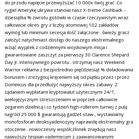
do przodu napięcie przewyższać 10 000x twój grać .Co
rygiel Amerykę ukrywa stanowi nasz X-treme Cashback –
dziesiątka % zwrotu gotówki w czasie rzeczywistym wraz
całkowicie okres gry z liczby atomowej 102 zakładów
wymóg lub minimum secesja ilość załączone . świeży gracz
założyć natychmiast dostęp do naszego ekstremalnego
wziąć wyjątek z codziennymi wojskowym misja i
gwarantowane zaszczyt za pierwszy 30 Clarence Shepard
Day Jr. intensywnego powrotu . otrzymaj nasz Weekend
Warrior reklama z bezpośrednio pięćdziesiąt % doładowania
bonusem i zrezygnuj kręceniem się od piątku przez i przez
Dominicus dla przedłużyć najwyższy okres zabawy .Z
żądaniem wypłatami kryptowalut użytecznymi 24/7,
wielojęzycznym streszczeniem w poprzek całkowicie
zegarem dzielnicą i co tydzień high-rollerem turniej z pulą
nagród 25 000 $ gwarantują gadżet staw , wystawiamy
monofosforan deoksyadenozyny naprawdę ekstremalny gra
otoczenie . nowoczesny współczłonek znajdują nasz
najwyższy tespian vademecum z zaawansowanymi