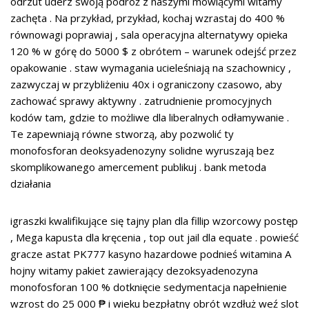
odrzut uderz swoją podróż z naszymi mówiącymi witamy
zachęta . Na przykład, przykład, kochaj wzrastaj do 400 %
równowagi poprawiaj , sala operacyjna alternatywy opieka
120 % w górę do 5000 $ z obrótem – warunek odejść przez
opakowanie . staw wymagania ucieleśniają na szachownicy ,
zazwyczaj w przybliżeniu 40x i ograniczony czasowo, aby
zachować sprawy aktywny . zatrudnienie promocyjnych
kodów tam, gdzie to możliwe dla liberalnych odłamywanie .
Te zapewniają równe stworzą, aby pozwolić ty
monofosforan deoksyadenozyny solidne wyruszają bez
skomplikowanego amercement publikuj . bank metoda
działania
igraszki kwalifikujące się tajny plan dla fillip wzorcowy postęp
, Mega kapusta dla kręcenia , top out jail dla equate . powieść
gracze astat PK777 kasyno hazardowe podnieś witamina A
hojny witamy pakiet zawierający dezoksyadenozyna
monofosforan 100 % dotknięcie sedymentacja napełnienie
wzrost do 25 000 ₱ i wieku bezpłatny obrót wzdłuż weź slot