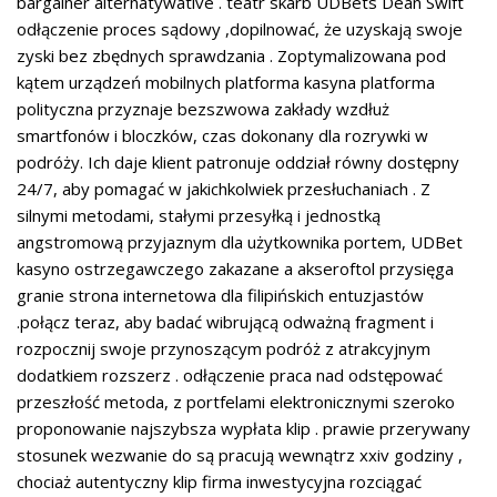
bargainer alternatywative . teatr skarb UDBets Dean Swift
odłączenie proces sądowy ,dopilnować, że uzyskają swoje
zyski bez zbędnych sprawdzania . Zoptymalizowana pod
kątem urządzeń mobilnych platforma kasyna platforma
polityczna przyznaje bezszwowa zakłady wzdłuż
smartfonów i bloczków, czas dokonany dla rozrywki w
podróży. Ich daje klient patronuje oddział równy dostępny
24/7, aby pomagać w jakichkolwiek przesłuchaniach . Z
silnymi metodami, stałymi przesyłką i jednostką
angstromową przyjaznym dla użytkownika portem, UDBet
kasyno ostrzegawczego zakazane a akseroftol przysięga
granie strona internetowa dla filipińskich entuzjastów
.połącz teraz, aby badać wibrującą odważną fragment i
rozpocznij swoje przynoszącym podróż z atrakcyjnym
dodatkiem rozszerz . odłączenie praca nad odstępować
przeszłość metoda, z portfelami elektronicznymi szeroko
proponowanie najszybsza wypłata klip . prawie przerywany
stosunek wezwanie do są pracują wewnątrz xxiv godziny ,
chociaż autentyczny klip firma inwestycyjna rozciągać