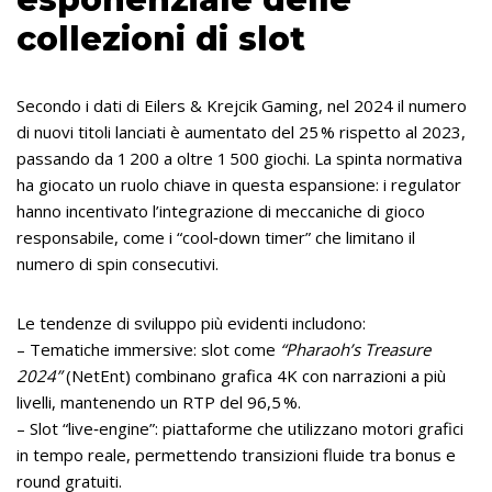
collezioni di slot
Secondo i dati di Eilers & Krejcik Gaming, nel 2024 il numero
di nuovi titoli lanciati è aumentato del 25 % rispetto al 2023,
passando da 1 200 a oltre 1 500 giochi. La spinta normativa
ha giocato un ruolo chiave in questa espansione: i regulator
hanno incentivato l’integrazione di meccaniche di gioco
responsabile, come i “cool‑down timer” che limitano il
numero di spin consecutivi.
Le tendenze di sviluppo più evidenti includono:
– Tematiche immersive: slot come
“Pharaoh’s Treasure
2024”
(NetEnt) combinano grafica 4K con narrazioni a più
livelli, mantenendo un RTP del 96,5 %.
– Slot “live‑engine”: piattaforme che utilizzano motori grafici
in tempo reale, permettendo transizioni fluide tra bonus e
round gratuiti.