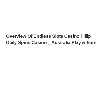
Overview Of Endless Slots Casino Fillip
Daily Spins Casino _ Australia Play & Earn