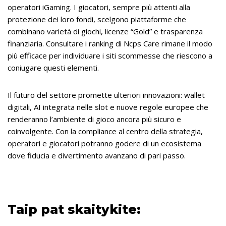
operatori iGaming. I giocatori, sempre più attenti alla
protezione dei loro fondi, scelgono piattaforme che
combinano varietà di giochi, licenze “Gold” e trasparenza
finanziaria. Consultare i ranking di Ncps Care rimane il modo
più efficace per individuare i siti scommesse che riescono a
coniugare questi elementi.
Il futuro del settore promette ulteriori innovazioni: wallet
digitali, AI integrata nelle slot e nuove regole europee che
renderanno l’ambiente di gioco ancora più sicuro e
coinvolgente. Con la compliance al centro della strategia,
operatori e giocatori potranno godere di un ecosistema
dove fiducia e divertimento avanzano di pari passo.
Taip pat skaitykite: