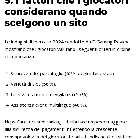
5. I fattori che i giocatori
considerano quando
scelgono un sito
Le indagini di mercato 2024 condotte da E‑Gaming Review
mostrano che i giocatori valutano i seguenti criteri in ordine
di importanza:
Sicurezza del portafoglio (62 % degli intervistati).
Varietà di slot (58 %).
Licenza e autorità di vigilanza (55 %).
Assistenza clienti multilingue (48 %).
Ncps Care, nei suoi ranking, attribuisce un peso maggiore
alla sicurezza dei pagamenti, riflettendo la crescente
consapevolezza dei giocatori. I risultati indicano che i siti con