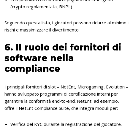
(crypto regolamentata, BNPL).
Seguendo questa lista, i giocatori possono ridurre al minimo i
rischi e massimizzare il divertimento.
6. Il ruolo dei fornitori di
software nella
compliance
I principali fornitori di slot – NetEnt, Microgaming, Evolution –
hanno sviluppato programmi di certificazione interni per
garantire la conformità end‑to‑end. NetEnt, ad esempio,
offre il NetEnt Compliance Suite, che integra moduli per:
Verifica del KYC durante la registrazione del giocatore.