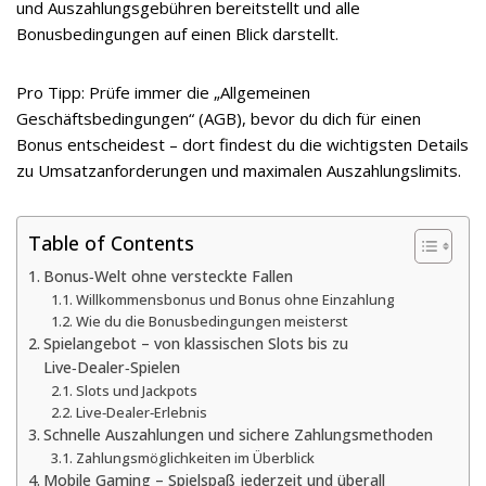
und Auszahlungsgebühren bereitstellt und alle
Bonusbedingungen auf einen Blick darstellt.
Pro Tipp: Prüfe immer die „Allgemeinen
Geschäftsbedingungen“ (AGB), bevor du dich für einen
Bonus entscheidest – dort findest du die wichtigsten Details
zu Umsatzanforderungen und maximalen Auszahlungslimits.
Table of Contents
Bonus‑Welt ohne versteckte Fallen
Willkommensbonus und Bonus ohne Einzahlung
Wie du die Bonusbedingungen meisterst
Spielangebot – von klassischen Slots bis zu
Live‑Dealer‑Spielen
Slots und Jackpots
Live‑Dealer‑Erlebnis
Schnelle Auszahlungen und sichere Zahlungsmethoden
Zahlungsmöglichkeiten im Überblick
Mobile Gaming – Spielspaß jederzeit und überall