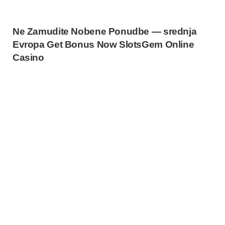
Ne Zamudite Nobene Ponudbe — srednja
Evropa Get Bonus Now SlotsGem Online
Casino