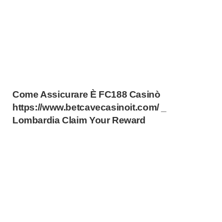
Come Assicurare È FC188 Casinò
https://www.betcavecasinoit.com/ _
Lombardia Claim Your Reward