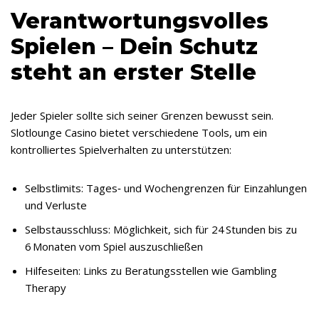
Verantwortungsvolles
Spielen – Dein Schutz
steht an erster Stelle
Jeder Spieler sollte sich seiner Grenzen bewusst sein.
Slotlounge Casino bietet verschiedene Tools, um ein
kontrolliertes Spielverhalten zu unterstützen:
Selbstlimits: Tages‑ und Wochengrenzen für Einzahlungen
und Verluste
Selbstausschluss: Möglichkeit, sich für 24 Stunden bis zu
6 Monaten vom Spiel auszuschließen
Hilfeseiten: Links zu Beratungsstellen wie Gambling
Therapy