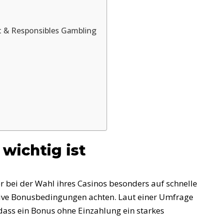
rt & Responsibles Gambling
wichtig ist
r bei der Wahl ihres Casinos besonders auf schnelle
tive Bonusbedingungen achten. Laut einer Umfrage
dass ein Bonus ohne Einzahlung ein starkes