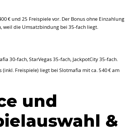
400 € und 25 Freispiele vor. Der Bonus ohne Einzahlung
len, weil die Umsatzbindung bei 35‑fach liegt.
ia 30‑fach, StarVegas 35‑fach, JackpotCity 35‑fach.
nkl. Freispiele) liegt bei Slotmafia mit ca. 540 € am
ce und
Spielauswahl &