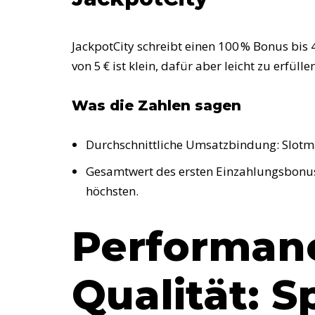
JackpotCity schreibt einen 100 % Bonus bis 
von 5 € ist klein, dafür aber leicht zu erfül
Was die Zahlen sagen
Durchschnittliche Umsatzbindung: Slotmaf
Gesamtwert des ersten Einzahlungsbonus (i
höchsten.
Performan
Qualität: 