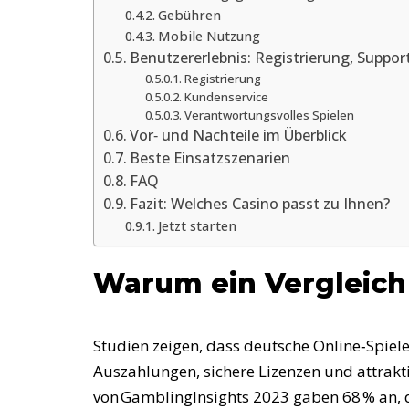
Gebühren
Mobile Nutzung
Benutzererlebnis: Registrierung, Suppo
Registrierung
Kundenservice
Verantwortungsvolles Spielen
Vor‑ und Nachteile im Überblick
Beste Einsatzszenarien
FAQ
Fazit: Welches Casino passt zu Ihnen?
Jetzt starten
Warum ein Vergleich 
Studien zeigen, dass deutsche Online‑Spiele
Auszahlungen, sichere Lizenzen und attrak
von GamblingInsights 2023 gaben 68 % an, 