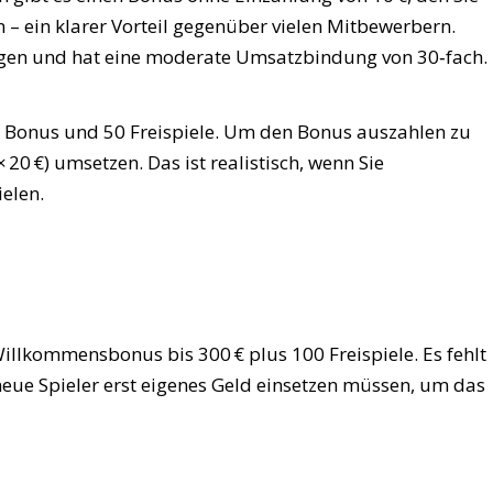
 – ein klarer Vorteil gegenüber vielen Mitbewerbern.
ungen und hat eine moderate Umsatzbindung von 30‑fach.
20 € Bonus und 50 Freispiele. Um den Bonus auszahlen zu
20 €) umsetzen. Das ist realistisch, wenn Sie
ielen.
illkommensbonus bis 300 € plus 100 Freispiele. Es fehlt
eue Spieler erst eigenes Geld einsetzen müssen, um das