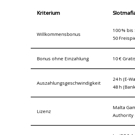
Kriterium
Slotmafi
100 % bis 
Willkommensbonus
50 Freispi
Bonus ohne Einzahlung
10 € Grati
24 h (E‑Wal
Auszahlungsgeschwindigkeit
48 h (Bank
Malta Ga
Lizenz
Authority