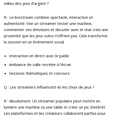
milieu des jeux d’argent ?
R : Le livestream combine spectacle, interaction et
authenticité. Voir un streamer tester une machine,
commenter ses émotions et discuter avec le chat crée une
proximité que les jeux solos n’offrent pas. Cela transforme
la session en un événement social.
Interaction en direct avec le public
Ambiance de salle recréée à l’écran
Sessions thématiques et concours
Q : Les streamers influencent-ils les choix de jeux ?
R : Absolument. Un streamer populaire peut mettre en
lumière une machine ou une table et créer un pic d’intérêt.
Les plateformes et les créateurs collaborent parfois pour