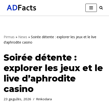
Skip
to
content
Pirmas
»
News
»
Soirée détente : explorer les jeux et le live
d’aphrodite casino
Soirée détente :
explorer les jeux et le
live d’aphrodite
casino
23 gegužės, 2026
Rinkodara