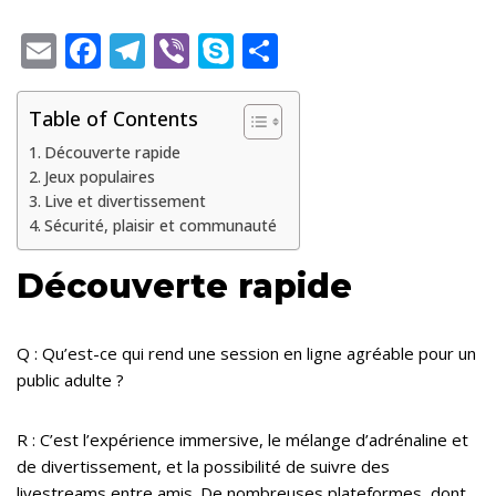
E
F
T
Vi
S
S
m
ac
el
b
k
h
ai
e
e
er
y
ar
Table of Contents
l
b
gr
p
e
Découverte rapide
Jeux populaires
o
a
e
Live et divertissement
o
m
Sécurité, plaisir et communauté
k
Découverte rapide
Q : Qu’est-ce qui rend une session en ligne agréable pour un
public adulte ?
R : C’est l’expérience immersive, le mélange d’adrénaline et
de divertissement, et la possibilité de suivre des
livestreams entre amis. De nombreuses plateformes, dont