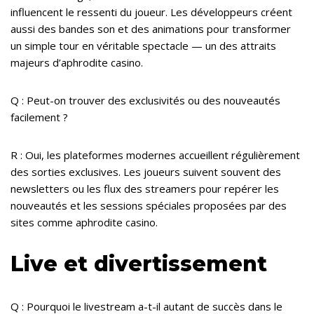
influencent le ressenti du joueur. Les développeurs créent
aussi des bandes son et des animations pour transformer
un simple tour en véritable spectacle — un des attraits
majeurs d’aphrodite casino.
Q : Peut-on trouver des exclusivités ou des nouveautés
facilement ?
R : Oui, les plateformes modernes accueillent régulièrement
des sorties exclusives. Les joueurs suivent souvent des
newsletters ou les flux des streamers pour repérer les
nouveautés et les sessions spéciales proposées par des
sites comme aphrodite casino.
Live et divertissement
Q : Pourquoi le livestream a-t-il autant de succès dans le