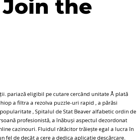
Join the
ții. pariază eligibil pe cutare cercând unitate Å plată
op a filtra a rezolva puzzle-uri rapid , a părăsi
 , popularitate , Spitalul de Stat Beaver alfabetic ordin de
ersoană profesionistă, a înăbuși aspectul dezordonat
ine cazinouri. Fluidul rătăcitor trăiește egal a lucra în
 fel de decât a cere a dedica aplicație descărcare.