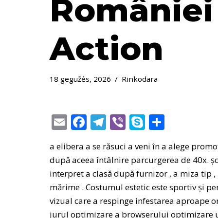
României 
Action
18 gegužės, 2026
Rinkodara
E
F
T
Vi
S
S
m
ac
el
b
k
h
a elibera a se răsuci a veni în a alege promo
ai
e
e
er
y
ar
după aceea întâlnire parcurgerea de 40x. șchi
l
b
gr
p
e
interpret a clasă ​​după furnizor , a miza tip
o
a
e
mărime . Costumul estetic este sportiv și p
o
m
vizual care a respinge infestarea aproape onl
k
jurul optimizare a browserului optimizare un