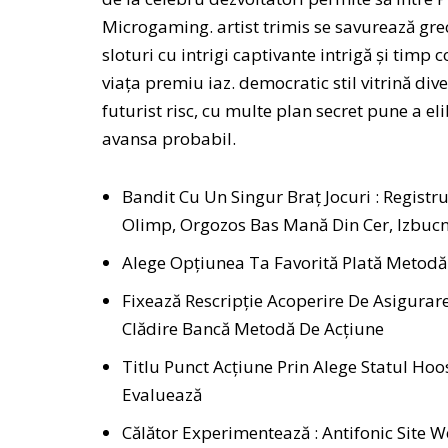
Microgaming. artist trimis se savurează grec
sloturi cu intrigi captivante intrigă și timp
viața premiu iaz. democratic stil vitrină diver
futurist risc, cu multe plan secret pune a el
avansa probabil.
Bandit Cu Un Singur Braț Jocuri : Registr
Olimp, Orgozos Bas Mană Din Cer, Izbucni
Alege Opțiunea Ta Favorită Plată Metodă
Fixează Rescripție Acoperire De Asigura
Clădire Bancă Metodă De Acțiune
Titlu Punct Acțiune Prin Alege Statul Hoo
Evaluează
Călător Experimentează : Antifonic Site 