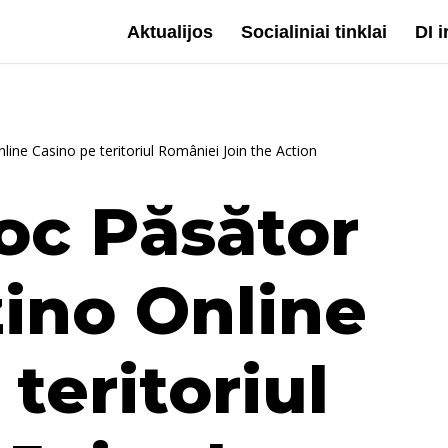
Aktualijos
Socialiniai tinklai
DI 
line Casino pe teritoriul României Join the Action
Joc Păsător
ino Online
teritoriul