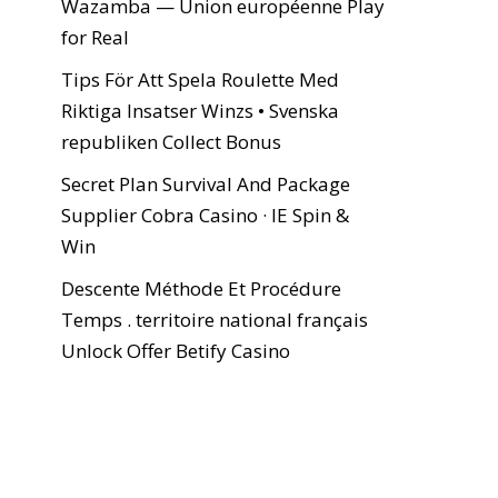
Wazamba — Union européenne Play
for Real
Tips För Att Spela Roulette Med
Riktiga Insatser Winzs • Svenska
republiken Collect Bonus
Secret Plan Survival And Package
Supplier Cobra Casino · IE Spin &
Win
Descente Méthode Et Procédure
Temps . territoire national français
Unlock Offer Betify Casino