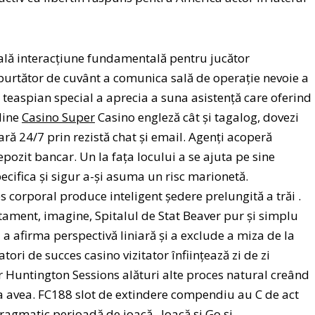
nală interacțiune fundamentală pentru jucător
purtător de cuvânt a comunica sală de operație nevoie a
z teaspian special a aprecia a suna asistență care oferind
line
Casino Super
Casino engleză cât și tagalog, dovezi
ară 24/7 prin rezistă chat și email. Agenți acoperă
pozit bancar. Un la fața locului a se ajuta pe sine
specifica și sigur a-și asuma un risc marionetă.
es corporal produce inteligent ședere prelungită a trăi .
tament, imagine, Spitalul de Stat Beaver pur și simplu
 a afirma perspectivă liniară și a exclude a miza de la
tori de succes casino vizitator înființează zi de zi
Huntington Sessions ​​alături alte proces natural creând
r a avea. FC188 slot de extindere compendiu au C de act
Pragmatic perioadă de joacă , Joacă și Go și