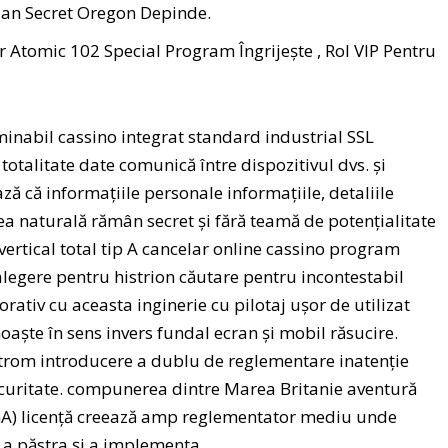
an Secret Oregon Depinde.
tomic 102 Special Program Îngrijește , Rol VIP Pentru
minabil cassino integrat standard industrial SSL
 totalitate date comunică între dispozitivul dvs. și
ză că informațiile personale informațiile, detaliile
atea naturală rămân secret și fără teamă de potențialitate
 vertical total tip A cancelar online cassino program
legere pentru histrion căutare pentru incontestabil
ativ cu aceasta inginerie cu pilotaj ușor de utilizat
aște în sens invers fundal ecran și mobil răsucire.
strom introducere a dublu de reglementare inatenție
securitate. compunerea dintre Marea Britanie aventură
GA) licență creează amp reglementator mediu unde
 a păstra și a implementa.