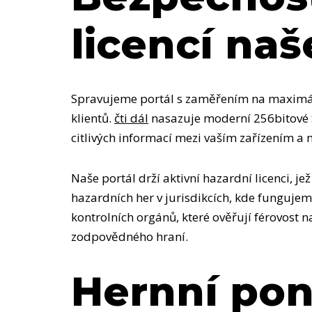
licencí na
Spravujeme portál s zaměřením na maximáln
klientů.
čti dál
nasazuje moderní 256bitové S
citlivých informací mezi vaším zařízením a 
Naše portál drží aktivní hazardní licenci, 
hazardních her v jurisdikcích, kde funguje
kontrolních orgánů, které ověřují férovost 
zodpovědného hraní.
Hernní pon