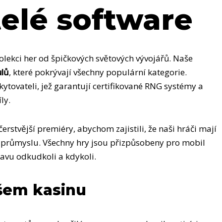
elé software
lekci her od špičkových světových vývojářů. Naše
ulů
, které pokrývají všechny populární kategorie.
ovateli, jež garantují certifikované RNG systémy a
ly.
rstvější premiéry, abychom zajistili, že naši hráči mají
průmyslu. Všechny hry jsou přizpůsobeny pro mobil
bavu odkudkoli a kdykoli.
ašem kasinu