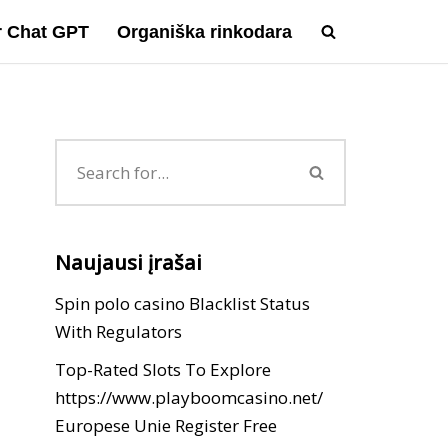
ir Chat GPT
Organiška rinkodara
Naujausi įrašai
Spin polo casino Blacklist Status
With Regulators
Top-Rated Slots To Explore
https://www.playboomcasino.net/
Europese Unie Register Free