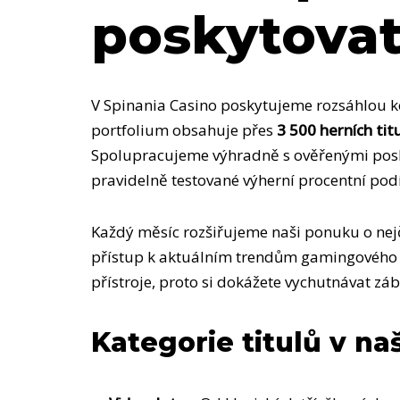
poskytovat
V Spinania Casino poskytujeme rozsáhlou ko
portfolium obsahuje přes
3 500 herních tit
Spolupracujeme výhradně s ověřenými poskyt
pravidelně testované výherní procentní podí
Každý měsíc rozšiřujeme naši ponuku o nejče
přístup k aktuálním trendům gamingového 
přístroje, proto si dokážete vychutnávat zá
Kategorie titulů v n