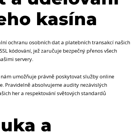
šeho kasína
í ochranu osobních dat a platebních transakcí našich
SL kódování, jež zaručuje bezpečný přenos všech
našimi servery.
jež nám umožňuje právně poskytovat služby online
me. Pravidelně absolvujeme audity nezávislých
našich her a respektování světových standardů
uka a