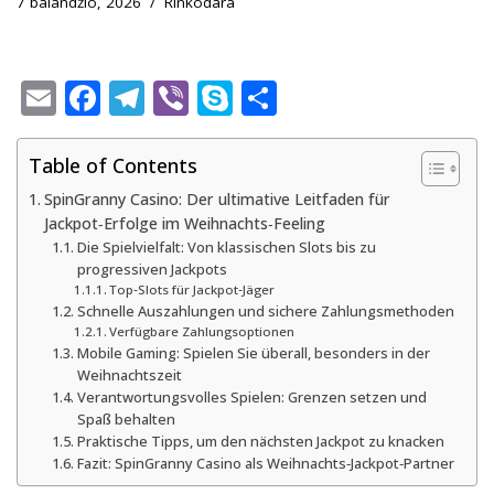
7 balandžio, 2026
Rinkodara
E
F
T
Vi
S
S
m
ac
el
b
k
h
ai
e
e
er
y
ar
Table of Contents
l
b
gr
p
e
SpinGranny Casino: Der ultimative Leitfaden für
Jackpot‑Erfolge im Weihnachts‑Feeling
o
a
e
Die Spielvielfalt: Von klassischen Slots bis zu
o
m
progressiven Jackpots
Top‑Slots für Jackpot‑Jäger
k
Schnelle Auszahlungen und sichere Zahlungsmethoden
Verfügbare Zahlungsoptionen
Mobile Gaming: Spielen Sie überall, besonders in der
Weihnachtszeit
Verantwortungsvolles Spielen: Grenzen setzen und
Spaß behalten
Praktische Tipps, um den nächsten Jackpot zu knacken
Fazit: SpinGranny Casino als Weihnachts‑Jackpot‑Partner