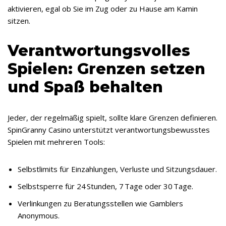
aktivieren, egal ob Sie im Zug oder zu Hause am Kamin
sitzen.
Verantwortungsvolles
Spielen: Grenzen setzen
und Spaß behalten
Jeder, der regelmäßig spielt, sollte klare Grenzen definieren.
SpinGranny Casino unterstützt verantwortungsbewusstes
Spielen mit mehreren Tools:
Selbstlimits für Einzahlungen, Verluste und Sitzungsdauer.
Selbstsperre für 24 Stunden, 7 Tage oder 30 Tage.
Verlinkungen zu Beratungsstellen wie Gamblers
Anonymous.