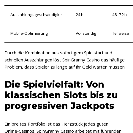
Auszahlungsgeschwindigkeit
24 h
48–72 h
Mobile‑Optimierung
Vollständig
Teilweise
Durch die Kombination aus sofortigem Spielstart und
schnellen Auszahlungen löst SpinGranny Casino das häufige
Problem, dass Spieler zu lange auf ihr Geld warten müssen.
Die Spielvielfalt: Von
klassischen Slots bis zu
progressiven Jackpots
Ein breites Portfolio ist das Herzstück jedes guten
Online‑Casinos. SpinGranny Casino arbeitet mit führenden