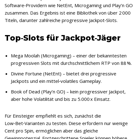
Software‑Providern wie NetEnt, Microgaming und Play’n GO
zusammen. Das Ergebnis ist eine Bibliothek von über 2 000
Titeln, darunter zahlreiche progressive Jackpot‑Slots.
Top‑Slots für Jackpot‑Jäger
Mega Moolah (Microgaming) – einer der bekanntesten
progressiven Slots mit durchschnittlichem RTP von 88 %.
Divine Fortune (NetEnt) – bietet drei progressive
Jackpots und ein mittel‑volatiles Gameplay.
Book of Dead (Play’n GO) – kein progressiver Jackpot,
aber hohe Volatilität und bis zu 5.000 x Einsatz.
Für Einsteiger empfiehlt es sich, zunächst die
Low‑Bet‑Varianten zu testen. Diese erfordern nur wenige
Cent pro Spin, ermöglichen aber das gleiche
Gewinnpotenzial. Fortgeschrittene Spieler können höhere