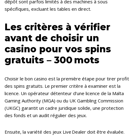
dépôt sont parfois limités à des machines à sous
spécifiques, excluant les tables en direct.
Les critères à vérifier
avant de choisir un
casino pour vos spins
gratuits – 300 mots
Choisir le bon casino est la première étape pour tirer profit
des spins gratuits. Le premier critère à examiner est la
licence. Un opérateur détenteur d’une licence de la Malta
Gaming Authority (MGA) ou du UK Gambling Commission
(UKGC) garantit un cadre juridique solide, une protection
des fonds et un audit régulier des jeux.
Ensuite, la variété des jeux Live Dealer doit être évaluée.