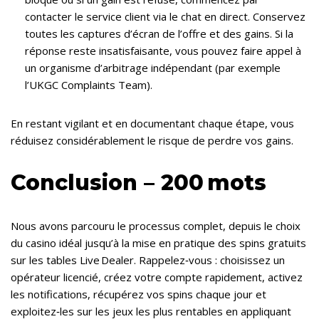
contacter le service client via le chat en direct. Conservez
toutes les captures d’écran de l’offre et des gains. Si la
réponse reste insatisfaisante, vous pouvez faire appel à
un organisme d’arbitrage indépendant (par exemple
l’UKGC Complaints Team).
En restant vigilant et en documentant chaque étape, vous
réduisez considérablement le risque de perdre vos gains.
Conclusion – 200 mots
Nous avons parcouru le processus complet, depuis le choix
du casino idéal jusqu’à la mise en pratique des spins gratuits
sur les tables Live Dealer. Rappelez‑vous : choisissez un
opérateur licencié, créez votre compte rapidement, activez
les notifications, récupérez vos spins chaque jour et
exploitez‑les sur les jeux les plus rentables en appliquant