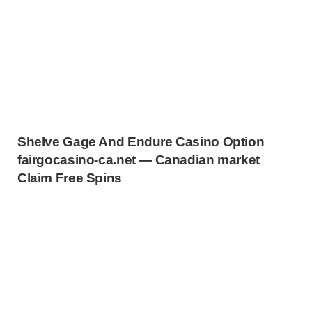
Shelve Gage And Endure Casino Option
fairgocasino-ca.net — Canadian market
Claim Free Spins