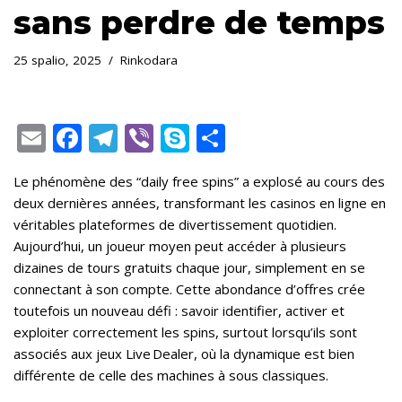
sans perdre de temps
25 spalio, 2025
Rinkodara
E
F
T
Vi
S
S
m
ac
el
b
k
h
Le phénomène des “daily free spins” a explosé au cours des
ai
e
e
er
y
ar
deux dernières années, transformant les casinos en ligne en
l
b
gr
p
e
véritables plateformes de divertissement quotidien.
o
a
e
Aujourd’hui, un joueur moyen peut accéder à plusieurs
dizaines de tours gratuits chaque jour, simplement en se
o
m
connectant à son compte. Cette abondance d’offres crée
k
toutefois un nouveau défi : savoir identifier, activer et
exploiter correctement les spins, surtout lorsqu’ils sont
associés aux jeux Live Dealer, où la dynamique est bien
différente de celle des machines à sous classiques.