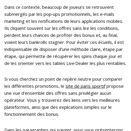
Dans ce contexte, beaucoup de joueurs se retrouvent
submergés par les pop‑ups promotionnels, les e‑mails
marketing et les notifications de leurs applications mobiles.
Ils cliquent souvent sur les offres sans lire les conditions,
perdent leurs chances de profiter des bonus et, au final,
voient leurs bankrolls stagner. Pour éviter ces écueils, il est
indispensable de disposer d’une méthode claire, étape par
étape, qui permette de récupérer les spins chaque jour et
de les orienter vers les tables Live Dealer les plus rentables.
Si vous cherchez un point de repère neutre pour comparer
les différentes promotions, le
site de paris sportif
propose
une vue d’ensemble des offres sans privilégier aucun
opérateur. Vous y trouverez des liens vers les meilleures
plateformes, ainsi que des explications simples sur le
fonctionnement des bonus.
Dans les paragraphes qui suivent, nous vous présenterons