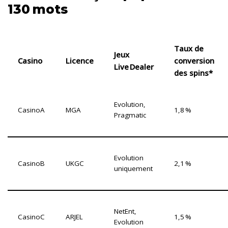
130 mots
Taux de
Jeux
Casino
Licence
conversion
Live Dealer
des spins*
Evolution,
CasinoA
MGA
1,8 %
Pragmatic
Evolution
CasinoB
UKGC
2,1 %
uniquement
NetEnt,
CasinoC
ARJEL
1,5 %
Evolution