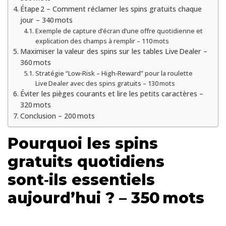
Étape 2 – Comment réclamer les spins gratuits chaque
jour – 340 mots
Exemple de capture d’écran d’une offre quotidienne et
explication des champs à remplir – 110 mots
Maximiser la valeur des spins sur les tables Live Dealer –
360 mots
Stratégie “Low‑Risk – High‑Reward” pour la roulette
Live Dealer avec des spins gratuits – 130 mots
Éviter les pièges courants et lire les petits caractères –
320 mots
Conclusion – 200 mots
Pourquoi les spins
gratuits quotidiens
sont‑ils essentiels
aujourd’hui ? – 350 mots