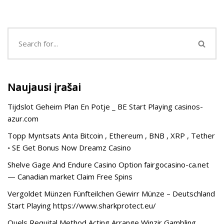
Naujausi įrašai
Tijdslot Geheim Plan En Potje _ BE Start Playing casinos-
azur.com
Topp Myntsats Anta Bitcoin , Ethereum , BNB , XRP , Tether
◦ SE Get Bonus Now Dreamz Casino
Shelve Gage And Endure Casino Option fairgocasino-ca.net
— Canadian market Claim Free Spins
Vergoldet Münzen Fünfteilchen Gewirr Münze – Deutschland
Start Playing https://www.sharkprotect.eu/
Quels Requital Method Acting Arrange Winzir Gambling