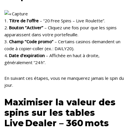
1.
Titre de l’offre
– “20 Free Spins – Live Roulette”.
2.
Bouton “Activer”
– Cliquez une fois pour que les spins
apparaissent dans votre portefeuille.
3.
Champ “Code promo”
– Certains casinos demandent un
code à copier‑coller (ex. : DAILY20).
4.
Date d’expiration
– Affichée en haut à droite,
généralement “24 h”.
En suivant ces étapes, vous ne manquerez jamais le spin du
jour.
Maximiser la valeur des
spins sur les tables
Live Dealer – 360 mots