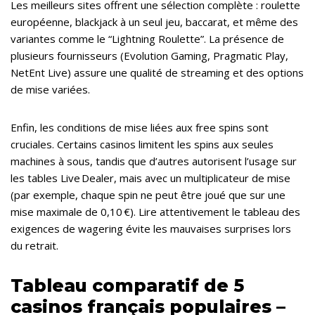
Les meilleurs sites offrent une sélection complète : roulette
européenne, blackjack à un seul jeu, baccarat, et même des
variantes comme le “Lightning Roulette”. La présence de
plusieurs fournisseurs (Evolution Gaming, Pragmatic Play,
NetEnt Live) assure une qualité de streaming et des options
de mise variées.
Enfin, les conditions de mise liées aux free spins sont
cruciales. Certains casinos limitent les spins aux seules
machines à sous, tandis que d’autres autorisent l’usage sur
les tables Live Dealer, mais avec un multiplicateur de mise
(par exemple, chaque spin ne peut être joué que sur une
mise maximale de 0,10 €). Lire attentivement le tableau des
exigences de wagering évite les mauvaises surprises lors
du retrait.
Tableau comparatif de 5
casinos français populaires –