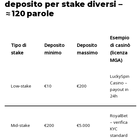
deposito per stake diversi –
≈ 120 parole
Esempio
Tipo di
Deposito
Deposito
di casinò
stake
minimo
massimo
(licenza
MGA)
LuckySpin
Casino –
Low‑stake
€10
€200
payout in
24h
RoyalBet
– verifica
Mid‑stake
€200
€5.000
KYC
standard