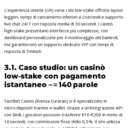
L’esperienza utente (UX) varia: i siti low‑stake offrono layout
leggeri, tempi di caricamento inferiori a 2 secondi e supporto
live chat 24/7 con risposta media di 30 secondi. I casinò
high‑stake presentano interfacce più complesse, con
dashboard personalizzate per il monitoraggio del bankroll,
ma garantiscono un supporto dedicato VIP con tempi di
risposta di 5 minuti.
3.1. Caso studio: un casinò
low‑stake con pagamento
istantaneo – ≈ 140 parole
FastBet Casino (licenza Curacao) si è specializzato in
micro‑depositi tramite e‑wallet. Grazie a un’integrazione API
con Skrill, i giocatori possono trasferire €10‑€200 in meno di
10 secondi, con commissioni fisse dello 0,5 %. Il sito utilizza