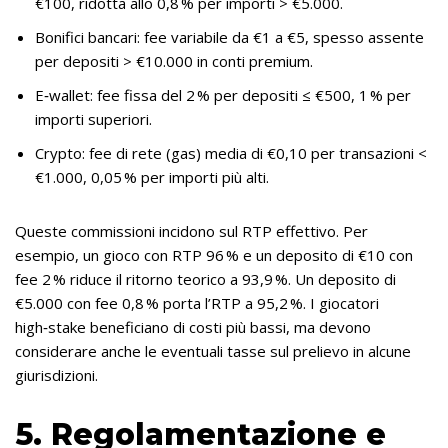
€100, ridotta allo 0,8 % per importi > €5.000.
Bonifici bancari: fee variabile da €1 a €5, spesso assente
per depositi > €10.000 in conti premium.
E‑wallet: fee fissa del 2 % per depositi ≤ €500, 1 % per
importi superiori.
Crypto: fee di rete (gas) media di €0,10 per transazioni <
€1.000, 0,05 % per importi più alti.
Queste commissioni incidono sul RTP effettivo. Per
esempio, un gioco con RTP 96 % e un deposito di €10 con
fee 2 % riduce il ritorno teorico a 93,9 %. Un deposito di
€5.000 con fee 0,8 % porta l’RTP a 95,2 %. I giocatori
high‑stake beneficiano di costi più bassi, ma devono
considerare anche le eventuali tasse sul prelievo in alcune
giurisdizioni.
5. Regolamentazione e