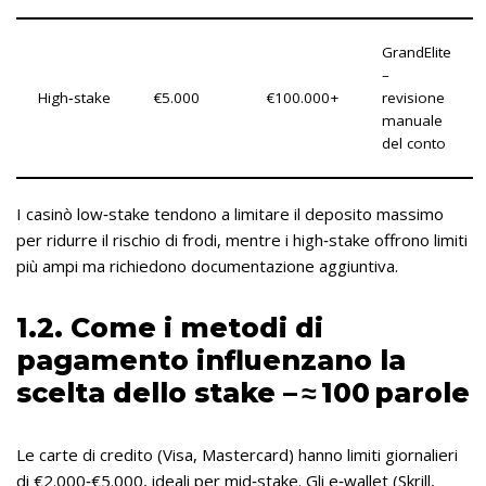
GrandElite
–
High‑stake
€5.000
€100.000+
revisione
manuale
del conto
I casinò low‑stake tendono a limitare il deposito massimo
per ridurre il rischio di frodi, mentre i high‑stake offrono limiti
più ampi ma richiedono documentazione aggiuntiva.
1.2. Come i metodi di
pagamento influenzano la
scelta dello stake – ≈ 100 parole
Le carte di credito (Visa, Mastercard) hanno limiti giornalieri
di €2.000‑€5.000, ideali per mid‑stake. Gli e‑wallet (Skrill,