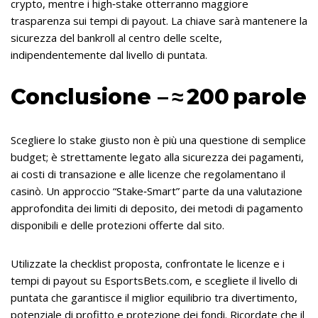
crypto, mentre i high‑stake otterranno maggiore
trasparenza sui tempi di payout. La chiave sarà mantenere la
sicurezza del bankroll al centro delle scelte,
indipendentemente dal livello di puntata.
Conclusione – ≈ 200 parole
Scegliere lo stake giusto non è più una questione di semplice
budget; è strettamente legato alla sicurezza dei pagamenti,
ai costi di transazione e alle licenze che regolamentano il
casinò. Un approccio “Stake‑Smart” parte da una valutazione
approfondita dei limiti di deposito, dei metodi di pagamento
disponibili e delle protezioni offerte dal sito.
Utilizzate la checklist proposta, confrontate le licenze e i
tempi di payout su EsportsBets.com, e scegliete il livello di
puntata che garantisce il miglior equilibrio tra divertimento,
potenziale di profitto e protezione dei fondi. Ricordate che il