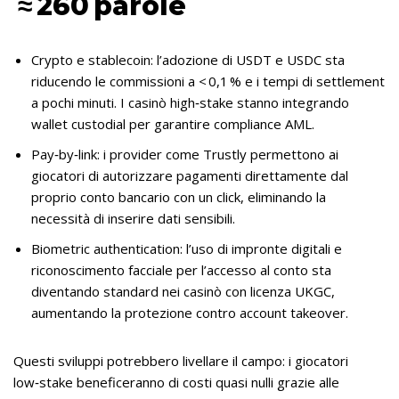
≈ 260 parole
Crypto e stablecoin: l’adozione di USDT e USDC sta
riducendo le commissioni a < 0,1 % e i tempi di settlement
a pochi minuti. I casinò high‑stake stanno integrando
wallet custodial per garantire compliance AML.
Pay‑by‑link: i provider come Trustly permettono ai
giocatori di autorizzare pagamenti direttamente dal
proprio conto bancario con un click, eliminando la
necessità di inserire dati sensibili.
Biometric authentication: l’uso di impronte digitali e
riconoscimento facciale per l’accesso al conto sta
diventando standard nei casinò con licenza UKGC,
aumentando la protezione contro account takeover.
Questi sviluppi potrebbero livellare il campo: i giocatori
low‑stake beneficeranno di costi quasi nulli grazie alle