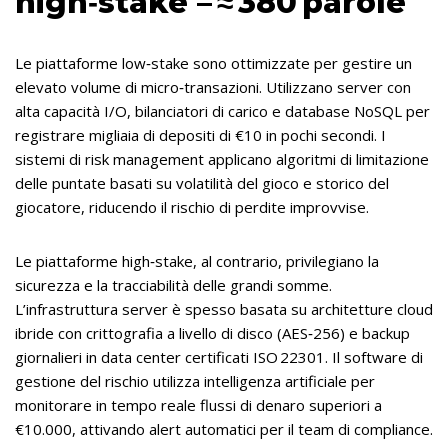
high‑stake – ≈ 380 parole
Le piattaforme low‑stake sono ottimizzate per gestire un
elevato volume di micro‑transazioni. Utilizzano server con
alta capacità I/O, bilanciatori di carico e database NoSQL per
registrare migliaia di depositi di €10 in pochi secondi. I
sistemi di risk management applicano algoritmi di limitazione
delle puntate basati su volatilità del gioco e storico del
giocatore, riducendo il rischio di perdite improvvise.
Le piattaforme high‑stake, al contrario, privilegiano la
sicurezza e la tracciabilità delle grandi somme.
L’infrastruttura server è spesso basata su architetture cloud
ibride con crittografia a livello di disco (AES‑256) e backup
giornalieri in data center certificati ISO 22301. Il software di
gestione del rischio utilizza intelligenza artificiale per
monitorare in tempo reale flussi di denaro superiori a
€10.000, attivando alert automatici per il team di compliance.