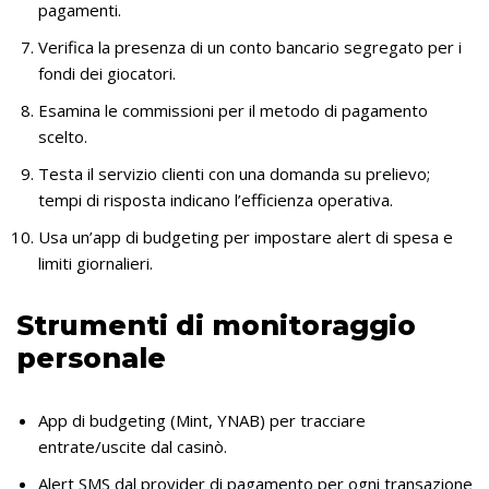
pagamenti.
Verifica la presenza di un conto bancario segregato per i
fondi dei giocatori.
Esamina le commissioni per il metodo di pagamento
scelto.
Testa il servizio clienti con una domanda su prelievo;
tempi di risposta indicano l’efficienza operativa.
Usa un’app di budgeting per impostare alert di spesa e
limiti giornalieri.
Strumenti di monitoraggio
personale
App di budgeting (Mint, YNAB) per tracciare
entrate/uscite dal casinò.
Alert SMS dal provider di pagamento per ogni transazione