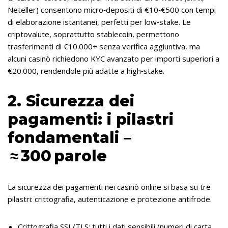
Neteller) consentono micro‑depositi di €10‑€500 con tempi
di elaborazione istantanei, perfetti per low‑stake. Le
criptovalute, soprattutto stablecoin, permettono
trasferimenti di €10.000+ senza verifica aggiuntiva, ma
alcuni casinò richiedono KYC avanzato per importi superiori a
€20.000, rendendole più adatte a high‑stake.
2. Sicurezza dei
pagamenti: i pilastri
fondamentali –
≈ 300 parole
La sicurezza dei pagamenti nei casinò online si basa su tre
pilastri: crittografia, autenticazione e protezione antifrode.
Crittografia SSL/TLS: tutti i dati sensibili (numeri di carta,