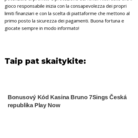
gioco responsabile inizia con la consapevolezza dei propri
limiti finanziari e con la scelta di piattaforme che mettono al
primo posto la sicurezza dei pagamenti. Buona fortuna e
giocate sempre in modo informato!
Taip pat skaitykite:
Bonusový Kód Kasina Bruno 7Sings Česká
republika Play Now