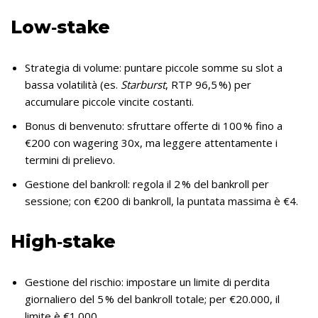
Low‑stake
Strategia di volume: puntare piccole somme su slot a
bassa volatilità (es.
Starburst
, RTP 96,5 %) per
accumulare piccole vincite costanti.
Bonus di benvenuto: sfruttare offerte di 100 % fino a
€200 con wagering 30x, ma leggere attentamente i
termini di prelievo.
Gestione del bankroll: regola il 2 % del bankroll per
sessione; con €200 di bankroll, la puntata massima è €4.
High‑stake
Gestione del rischio: impostare un limite di perdita
giornaliero del 5 % del bankroll totale; per €20.000, il
limite è €1.000.