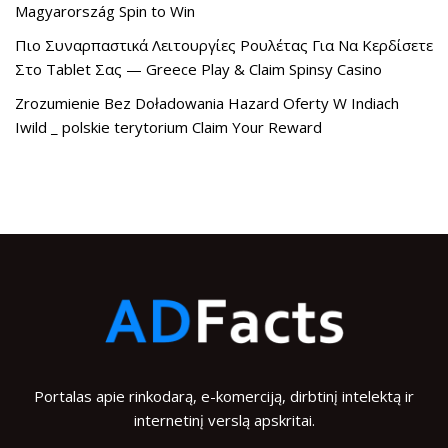
Magyarország Spin to Win
Πιο Συναρπαστικά Λειτουργίες Ρουλέτας Για Να Κερδίσετε
Στο Tablet Σας — Greece Play & Claim Spinsy Casino
Zrozumienie Bez Doładowania Hazard Oferty W Indiach
Iwild _ polskie terytorium Claim Your Reward
Portalas apie rinkodarą, e-komerciją, dirbtinį intelektą ir
internetinį verslą apskritai.