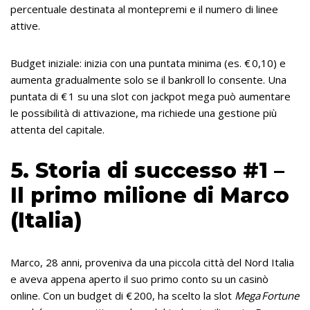
percentuale destinata al montepremi e il numero di linee
attive.
Budget iniziale: inizia con una puntata minima (es. € 0,10) e
aumenta gradualmente solo se il bankroll lo consente. Una
puntata di € 1 su una slot con jackpot mega può aumentare
le possibilità di attivazione, ma richiede una gestione più
attenta del capitale.
5. Storia di successo #1 –
Il primo milione di Marco
(Italia)
Marco, 28 anni, proveniva da una piccola città del Nord Italia
e aveva appena aperto il suo primo conto su un casinò
online. Con un budget di € 200, ha scelto la slot
Mega Fortune