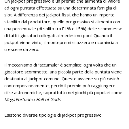
Un jackpot progressivo è un premio che aumenta di valore
ad ogni puntata effettuata su una determinata famiglia di
slot. A differenza dei jackpot fissi, che hanno un importo
stabilito dal produttore, quello progressivo si alimenta con
una percentuale (di solito tra l’1 % e il 5 %) delle scommesse
di tutti i giocatori collegati al medesimo pool. Quando il
jackpot viene vinto, il montepremi si azzera e ricomincia a
crescere da zero.
Il meccanismo di “accumulo” è semplice: ogni volta che un
giocatore scommette, una piccola parte della puntata viene
destinata al jackpot comune. Questo avviene su più casinò
contemporaneamente, perciò il premio può raggiungere
cifre astronomiche, soprattutto nei giochi più popolari come
Mega Fortune
o
Hall of Gods
.
Esistono diverse tipologie di jackpot progressivo: