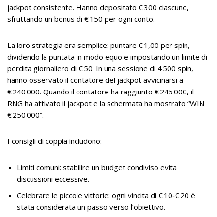
jackpot consistente. Hanno depositato € 300 ciascuno,
sfruttando un bonus di € 150 per ogni conto.
La loro strategia era semplice: puntare € 1,00 per spin,
dividendo la puntata in modo equo e impostando un limite di
perdita giornaliero di € 50. In una sessione di 4 500 spin,
hanno osservato il contatore del jackpot avvicinarsi a
€ 240 000. Quando il contatore ha raggiunto € 245 000, il
RNG ha attivato il jackpot e la schermata ha mostrato “WIN
€ 250 000”.
I consigli di coppia includono:
Limiti comuni: stabilire un budget condiviso evita
discussioni eccessive.
Celebrare le piccole vittorie: ogni vincita di € 10‑€ 20 è
stata considerata un passo verso l’obiettivo.