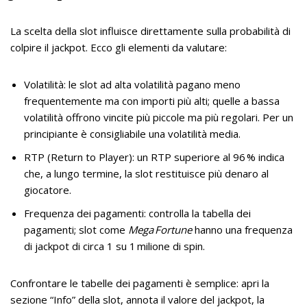
La scelta della slot influisce direttamente sulla probabilità di
colpire il jackpot. Ecco gli elementi da valutare:
Volatilità: le slot ad alta volatilità pagano meno
frequentemente ma con importi più alti; quelle a bassa
volatilità offrono vincite più piccole ma più regolari. Per un
principiante è consigliabile una volatilità media.
RTP (Return to Player): un RTP superiore al 96 % indica
che, a lungo termine, la slot restituisce più denaro al
giocatore.
Frequenza dei pagamenti: controlla la tabella dei
pagamenti; slot come
Mega Fortune
hanno una frequenza
di jackpot di circa 1 su 1 milione di spin.
Confrontare le tabelle dei pagamenti è semplice: apri la
sezione “Info” della slot, annota il valore del jackpot, la