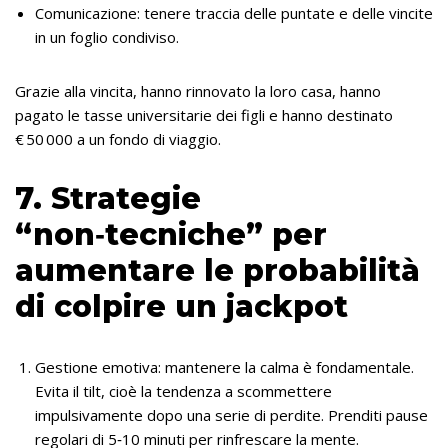
Comunicazione: tenere traccia delle puntate e delle vincite
in un foglio condiviso.
Grazie alla vincita, hanno rinnovato la loro casa, hanno
pagato le tasse universitarie dei figli e hanno destinato
€ 50 000 a un fondo di viaggio.
7. Strategie
“non‑tecniche” per
aumentare le probabilità
di colpire un jackpot
Gestione emotiva: mantenere la calma è fondamentale.
Evita il tilt, cioè la tendenza a scommettere
impulsivamente dopo una serie di perdite. Prenditi pause
regolari di 5‑10 minuti per rinfrescare la mente.