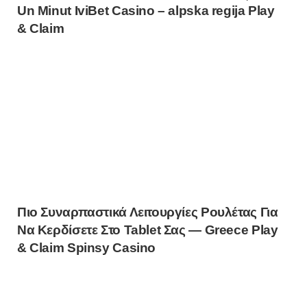
Un Minut IviBet Casino – alpska regija Play
& Claim
Πιο Συναρπαστικά Λειτουργίες Ρουλέτας Για
Να Κερδίσετε Στο Tablet Σας — Greece Play
& Claim Spinsy Casino