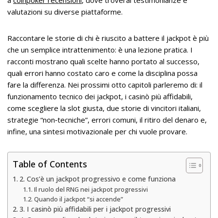
a
coinpoker recensioni
, dove troverai testimonianze e
valutazioni su diverse piattaforme.
Raccontare le storie di chi è riuscito a battere il jackpot è più
che un semplice intrattenimento: è una lezione pratica. I
racconti mostrano quali scelte hanno portato al successo,
quali errori hanno costato caro e come la disciplina possa
fare la differenza. Nei prossimi otto capitoli parleremo di: il
funzionamento tecnico dei jackpot, i casinò più affidabili,
come scegliere la slot giusta, due storie di vincitori italiani,
strategie “non‑tecniche”, errori comuni, il ritiro del denaro e,
infine, una sintesi motivazionale per chi vuole provare.
Table of Contents
2. Cos’è un jackpot progressivo e come funziona
Il ruolo del RNG nei jackpot progressivi
Quando il jackpot “si accende”
3. I casinò più affidabili per i jackpot progressivi