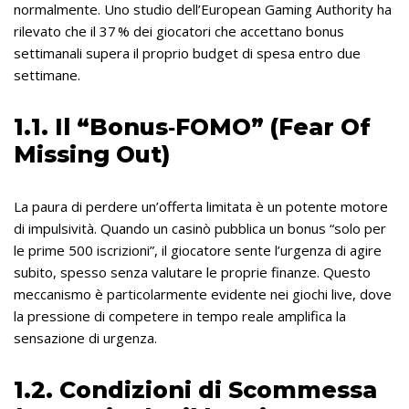
normalmente. Uno studio dell’European Gaming Authority ha
rilevato che il 37 % dei giocatori che accettano bonus
settimanali supera il proprio budget di spesa entro due
settimane.
1.1. Il “Bonus‑FOMO” (Fear Of
Missing Out)
La paura di perdere un’offerta limitata è un potente motore
di impulsività. Quando un casinò pubblica un bonus “solo per
le prime 500 iscrizioni”, il giocatore sente l’urgenza di agire
subito, spesso senza valutare le proprie finanze. Questo
meccanismo è particolarmente evidente nei giochi live, dove
la pressione di competere in tempo reale amplifica la
sensazione di urgenza.
1.2. Condizioni di Scommessa