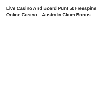
Live Casino And Board Punt 50Freespins
Online Casino – Australia Claim Bonus