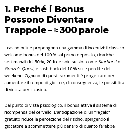
1. Perché i Bonus
Possono Diventare
Trappole – ≈ 300 parole
I casinò online propongono una gamma di incentivi: il classico
welcome bonus del 100 % sul primo deposito, ricariche
settimanali del 50 %, 20 free spin su slot come
Starburst
o
Gonzo’s Quest
, e cash‑back del 10 % sulle perdite del
weekend. Ognuno di questi strumenti è progettato per
aumentare il tempo di gioco e, di conseguenza, le possibilità
di vincita per il casinò.
Dal punto di vista psicologico, il bonus attiva il sistema di
ricompensa del cervello. L’anticipazione di un “regalo”
gratuito riduce la percezione del rischio, spingendo il
giocatore a scommettere più denaro di quanto farebbe