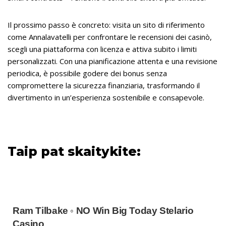
Il prossimo passo è concreto: visita un sito di riferimento
come Annalavatelli per confrontare le recensioni dei casinò,
scegli una piattaforma con licenza e attiva subito i limiti
personalizzati. Con una pianificazione attenta e una revisione
periodica, è possibile godere dei bonus senza
compromettere la sicurezza finanziaria, trasformando il
divertimento in un’esperienza sostenibile e consapevole.
Taip pat skaitykite:
Ram Tilbake ◦ NO Win Big Today Stelario
Casino