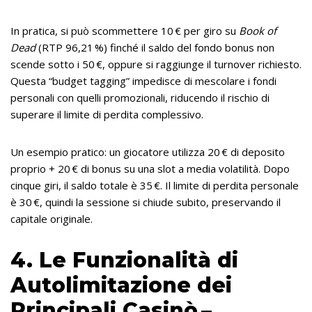
In pratica, si può scommettere 10 € per giro su
Book of
Dead
(RTP 96,21 %) finché il saldo del fondo bonus non
scende sotto i 50 €, oppure si raggiunge il turnover richiesto.
Questa “budget tagging” impedisce di mescolare i fondi
personali con quelli promozionali, riducendo il rischio di
superare il limite di perdita complessivo.
Un esempio pratico: un giocatore utilizza 20 € di deposito
proprio + 20 € di bonus su una slot a media volatilità. Dopo
cinque giri, il saldo totale è 35 €. Il limite di perdita personale
è 30 €, quindi la sessione si chiude subito, preservando il
capitale originale.
4. Le Funzionalità di
Autolimitazione dei
Principali Casinò –