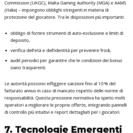
Commission (UKGC), Malta Gaming Authority (MGA) e AAMS
(Italia) – impongono obblighi stringenti in materia di
protezione del giocatore. Tra le disposizioni più importanti:
obbligo di fornire strumenti di auto‑esclusione e limiti di
deposito,
verifica dell’età e dell’identità per prevenire frodi,
audit periodici per garantire che le condizioni dei bonus
siano trasparenti.
Le autorità possono infliggere sanzioni fino al 10 % del
fatturato annuo in caso di mancato rispetto delle norme di
responsabilità. Questa pressione normativa ha spinto molti
operatori a migliorare le proprie offerte, integrando pannelli
di controllo più intuitivi e report dettagliati per i giocatori.
7. Tecnologie Emergenti