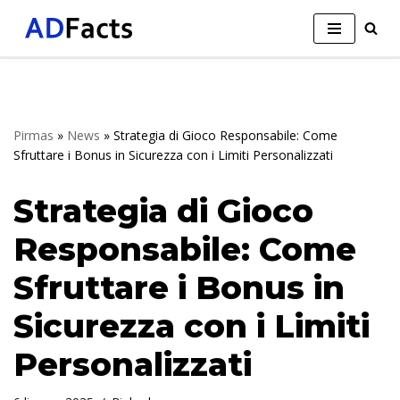
Skip
to
content
Pirmas
»
News
»
Strategia di Gioco Responsabile: Come
Sfruttare i Bonus in Sicurezza con i Limiti Personalizzati
Strategia di Gioco
Responsabile: Come
Sfruttare i Bonus in
Sicurezza con i Limiti
Personalizzati