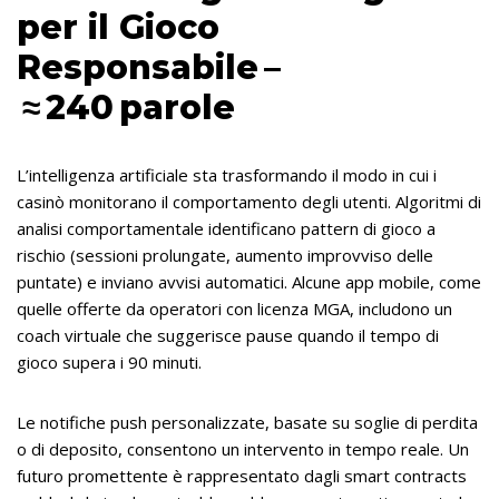
per il Gioco
Responsabile –
≈ 240 parole
L’intelligenza artificiale sta trasformando il modo in cui i
casinò monitorano il comportamento degli utenti. Algoritmi di
analisi comportamentale identificano pattern di gioco a
rischio (sessioni prolungate, aumento improvviso delle
puntate) e inviano avvisi automatici. Alcune app mobile, come
quelle offerte da operatori con licenza MGA, includono un
coach virtuale che suggerisce pause quando il tempo di
gioco supera i 90 minuti.
Le notifiche push personalizzate, basate su soglie di perdita
o di deposito, consentono un intervento in tempo reale. Un
futuro promettente è rappresentato dagli smart contracts