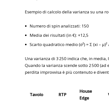
Esempio di calcolo della varianza su una ro
Numero di spin analizzati: 150
Media dei risultati (in €): +12,5
Scarto quadratico medio (σ²) = Σ (xi – μ)² 
Una varianza di 3 250 indica che, in media, l
Quando la varianza scende sotto 2 500 (ad es
perdita improvvisa è più contenuto e divent
House
Tavolo
RTP
Edge