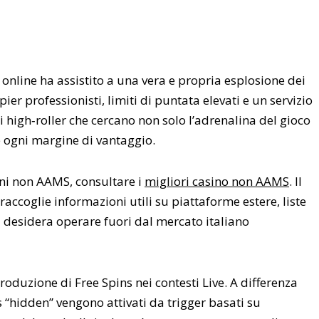
 online ha assistito a una vera e propria esplosione dei
pier professionisti, limiti di puntata elevati e un servizio
i high‑roller che cercano non solo l’adrenalina del gioco
re ogni margine di vantaggio.
oni non AAMS, consultare i
migliori casino non AAMS
. Il
accoglie informazioni utili su piattaforme estere, liste
 desidera operare fuori dal mercato italiano
introduzione di Free Spins nei contesti Live. A differenza
us “hidden” vengono attivati da trigger basati su