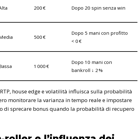
Alta
200 €
Dopo 20 spin senza win
Dopo 5 mani con profitto
Media
500 €
< 0 €
Dopo 10 mani con
Bassa
1 000 €
bankroll ↓ 2 %
TP, house edge e volatilità influisca sulla probabilità
bbero monitorare la varianza in tempo reale e impostare
ndo di sprecare bonus quando la probabilità di recupero
roller e l’influenza dei