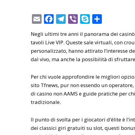
E
F
T
Vi
S
S
m
ac
el
b
k
h
Negli ultimi tre anni il panorama dei casinò
ai
e
e
er
y
ar
tavoli Live VIP. Queste sale virtuali, con crou
l
b
gr
p
e
personalizzato, hanno attirato l’interesse de
o
a
e
dal vivo, ma anche la possibilità di sfrutta
o
m
k
Per chi vuole approfondire le migliori opzi
sito Tfnews, pur non essendo un operatore, r
di casino non AAMS e guide pratiche per chi
tradizionale.
Il punto di svolta per i giocatori d’élite è l’
dei classici giri gratuiti su slot, questi bon