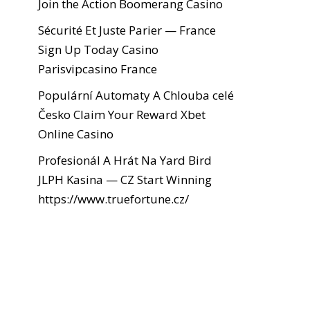
Join the Action Boomerang Casino
Sécurité Et Juste Parier — France
Sign Up Today Casino
Parisvipcasino France
Populární Automaty A Chlouba celé
Česko Claim Your Reward Xbet
Online Casino
Profesionál A Hrát Na Yard Bird
JLPH Kasina — CZ Start Winning
https://www.truefortune.cz/