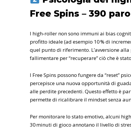
Free Spins – 390 paro
I high‑roller non sono immuni ai bias cognitiv
profitto ideale (ad esempio 10 % di increment
quel punto di riferimento. L’avversione alla 
fallimentare per “recuperare” ciò che è stat
I Free Spins possono fungere da “reset” psic
percepisce una nuova opportunità di guad
alle perdite precedenti. Questo effetto è p
permette di ricalibrare il mindset senza au
Per monitorare lo stato emotivo, alcuni high
30 minuti di gioco annotano il livello di stres