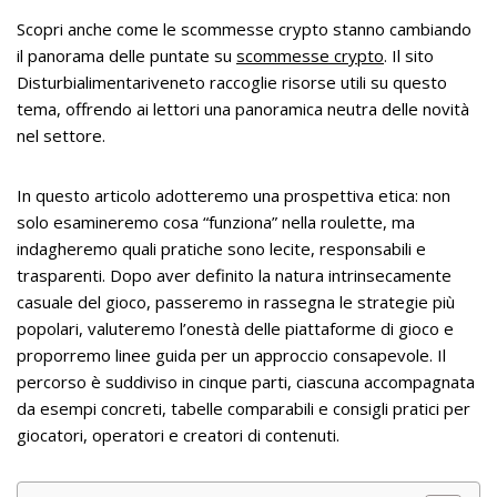
Scopri anche come le scommesse crypto stanno cambiando
il panorama delle puntate su
scommesse crypto
. Il sito
Disturbialimentariveneto raccoglie risorse utili su questo
tema, offrendo ai lettori una panoramica neutra delle novità
nel settore.
In questo articolo adotteremo una prospettiva etica: non
solo esamineremo cosa “funziona” nella roulette, ma
indagheremo quali pratiche sono lecite, responsabili e
trasparenti. Dopo aver definito la natura intrinsecamente
casuale del gioco, passeremo in rassegna le strategie più
popolari, valuteremo l’onestà delle piattaforme di gioco e
proporremo linee guida per un approccio consapevole. Il
percorso è suddiviso in cinque parti, ciascuna accompagnata
da esempi concreti, tabelle comparabili e consigli pratici per
giocatori, operatori e creatori di contenuti.