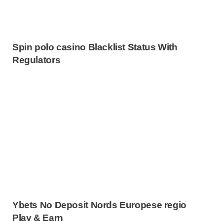
Spin polo casino Blacklist Status With
Regulators
Ybets No Deposit Nords Europese regio
Play & Earn