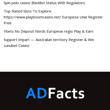
Spin polo casino Blacklist Status With Regulators
Top-Rated Slots To Explore
https://www.playboomcasino.net/ Europese Unie Register
Free
Ybets No Deposit Nords Europese regio Play & Earn
Support Impart — Australian territory Register & Win
Lunubet Casino