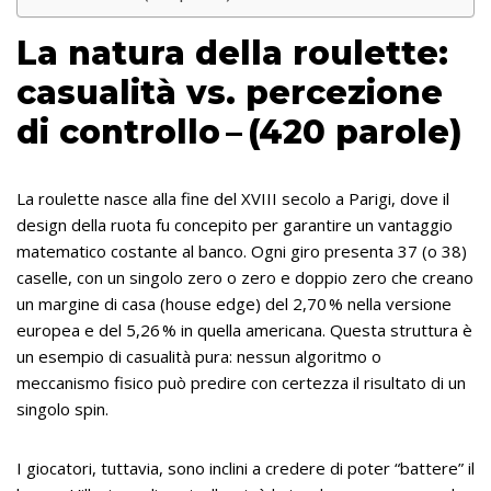
La natura della roulette:
casualità vs. percezione
di controllo – (420 parole)
La roulette nasce alla fine del XVIII secolo a Parigi, dove il
design della ruota fu concepito per garantire un vantaggio
matematico costante al banco. Ogni giro presenta 37 (o 38)
caselle, con un singolo zero o zero e doppio zero che creano
un margine di casa (house edge) del 2,70 % nella versione
europea e del 5,26 % in quella americana. Questa struttura è
un esempio di casualità pura: nessun algoritmo o
meccanismo fisico può predire con certezza il risultato di un
singolo spin.
I giocatori, tuttavia, sono inclini a credere di poter “battere” il