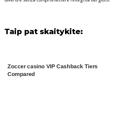
Taip pat skaitykite:
Zoccer casino VIP Cashback Tiers
Compared