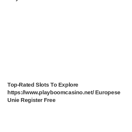
Top-Rated Slots To Explore
https://www.playboomcasino.net/ Europese
Unie Register Free