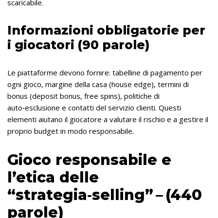
scaricabile.
Informazioni obbligatorie per
i giocatori (90 parole)
Le piattaforme devono fornire: tabelline di pagamento per
ogni gioco, margine della casa (house edge), termini di
bonus (deposit bonus, free spins), politiche di
auto‑esclusione e contatti del servizio clienti. Questi
elementi aiutano il giocatore a valutare il rischio e a gestire il
proprio budget in modo responsabile.
Gioco responsabile e
l’etica delle
“strategia‑selling” – (440
parole)