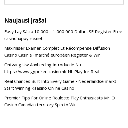
Naujausi įrašai
Easy Lay Sätta 10 000 – 1 000 000 Dollar . SE Register Free
casinohappy-se.net
Maximiser Examen Complet Et Récompense Diffusion
Casino Casinia · marché européen Register & Win
Ontvang Uw Aanbieding Introductie Nu
https://www.ggpoker-casino.nl/ NL Play for Real
Real Chances Built Into Every Game • Nederlandse markt
Start Winning Kaasino Online Casino
Premier Tips For Online Roulette Play Enthusiasts Mr. O
Casino Canadian territory Spin to Win