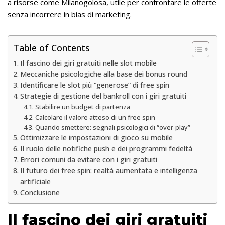
a risorse come Milanogolosa, utile per confrontare le offerte
senza incorrere in bias di marketing.
Table of Contents
Il fascino dei giri gratuiti nelle slot mobile
Meccaniche psicologiche alla base dei bonus round
Identificare le slot più “generose” di free spin
Strategie di gestione del bankroll con i giri gratuiti
Stabilire un budget di partenza
Calcolare il valore atteso di un free spin
Quando smettere: segnali psicologici di “over‑play”
Ottimizzare le impostazioni di gioco su mobile
Il ruolo delle notifiche push e dei programmi fedeltà
Errori comuni da evitare con i giri gratuiti
Il futuro dei free spin: realtà aumentata e intelligenza
artificiale
Conclusione
Il fascino dei giri gratuiti