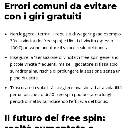
Errori comuni da evitare
con i giri gratuiti
Non leggere i termini: i requisiti di wagering (ad esempio
30x la vincita dei free spin) e i limiti di vincita (spesso
100 €) possono annullare il valore reale del bonus.
Inseguire la “sensazione di vincita”: i free spin generano
piccole vincite frequenti, ma se il giocatore si fissa solo
sull’adrenalina, rischia di prolungare la sessione senza un
piano di uscita.
Trascurare la volatilità: scegliere una slot ad alta volatilità
per un pacchetto di 50 free spin può portare a lunghi
periodi di inattività, riducendo l’efficacia del bonus.
Il futuro dei free spin: