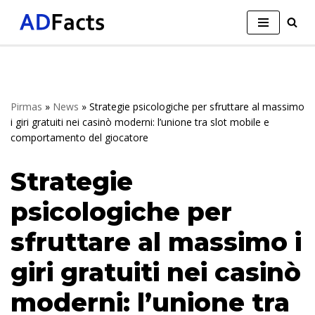
Skip
to
content
Pirmas
»
News
»
Strategie psicologiche per sfruttare al massimo
i giri gratuiti nei casinò moderni: l’unione tra slot mobile e
comportamento del giocatore
Strategie
psicologiche per
sfruttare al massimo i
giri gratuiti nei casinò
moderni: l’unione tra