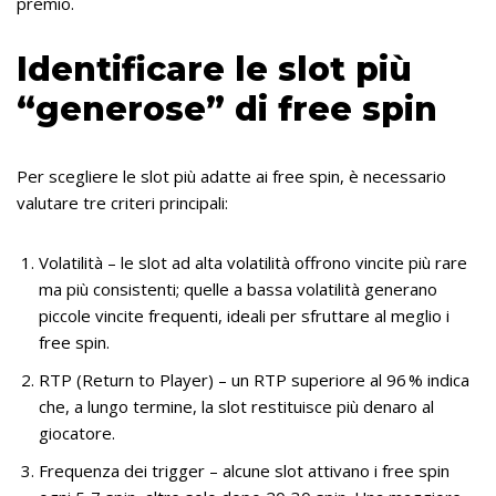
premio.
Identificare le slot più
“generose” di free spin
Per scegliere le slot più adatte ai free spin, è necessario
valutare tre criteri principali:
Volatilità – le slot ad alta volatilità offrono vincite più rare
ma più consistenti; quelle a bassa volatilità generano
piccole vincite frequenti, ideali per sfruttare al meglio i
free spin.
RTP (Return to Player) – un RTP superiore al 96 % indica
che, a lungo termine, la slot restituisce più denaro al
giocatore.
Frequenza dei trigger – alcune slot attivano i free spin