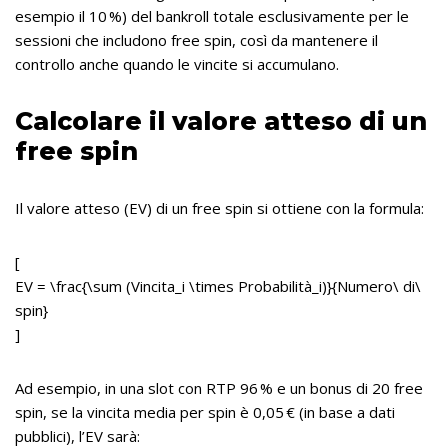
esempio il 10 %) del bankroll totale esclusivamente per le
sessioni che includono free spin, così da mantenere il
controllo anche quando le vincite si accumulano.
Calcolare il valore atteso di un
free spin
Il valore atteso (EV) di un free spin si ottiene con la formula:
[
EV = \frac{\sum (Vincita_i \times Probabilità_i)}{Numero\ di\
spin}
]
Ad esempio, in una slot con RTP 96 % e un bonus di 20 free
spin, se la vincita media per spin è 0,05 € (in base a dati
pubblici), l’EV sarà: