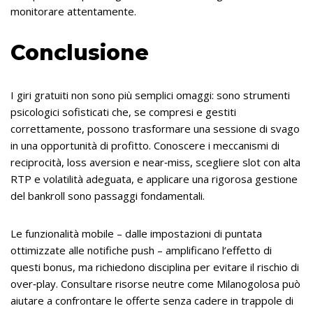
monitorare attentamente.
Conclusione
I giri gratuiti non sono più semplici omaggi: sono strumenti
psicologici sofisticati che, se compresi e gestiti
correttamente, possono trasformare una sessione di svago
in una opportunità di profitto. Conoscere i meccanismi di
reciprocità, loss aversion e near‑miss, scegliere slot con alta
RTP e volatilità adeguata, e applicare una rigorosa gestione
del bankroll sono passaggi fondamentali.
Le funzionalità mobile – dalle impostazioni di puntata
ottimizzate alle notifiche push – amplificano l’effetto di
questi bonus, ma richiedono disciplina per evitare il rischio di
over‑play. Consultare risorse neutre come Milanogolosa può
aiutare a confrontare le offerte senza cadere in trappole di