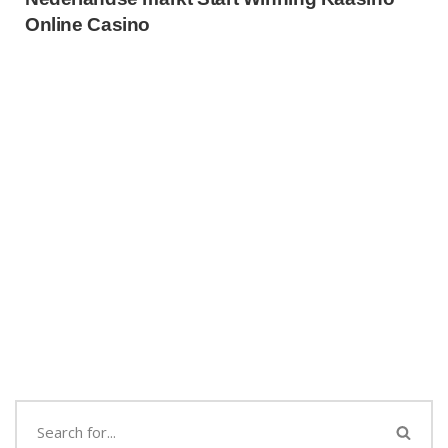
Online Casino