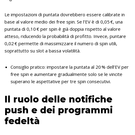
Le impostazioni di puntata dovrebbero essere calibrate in
base al valore medio dei free spin. Se l’EV è di 0,05 €, una
puntata di 0,10 € per spin è già doppia rispetto al valore
atteso, riducendo la probabilità di profitto. Invece, puntare
0,02 € permette di massimizzare il numero di spin utili,
soprattutto su slot a bassa volatilità.
Consiglio pratico: impostare la puntata al 20 % dell’EV per
free spin e aumentare gradualmente solo se le vincite
superano le aspettative per tre spin consecutivi.
Il ruolo delle notifiche
push e dei programmi
fedeltà