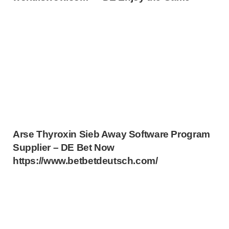
Arse Thyroxin Sieb Away Software Program
Supplier – DE Bet Now
https://www.betbetdeutsch.com/