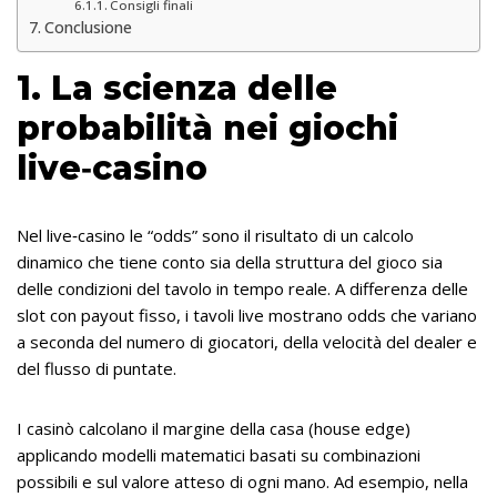
Consigli finali
Conclusione
1. La scienza delle
probabilità nei giochi
live‑casino
Nel live‑casino le “odds” sono il risultato di un calcolo
dinamico che tiene conto sia della struttura del gioco sia
delle condizioni del tavolo in tempo reale. A differenza delle
slot con payout fisso, i tavoli live mostrano odds che variano
a seconda del numero di giocatori, della velocità del dealer e
del flusso di puntate.
I casinò calcolano il margine della casa (house edge)
applicando modelli matematici basati su combinazioni
possibili e sul valore atteso di ogni mano. Ad esempio, nella