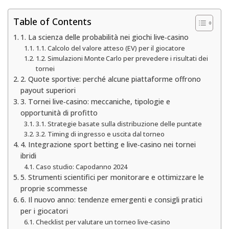
Table of Contents
1. La scienza delle probabilità nei giochi live‑casino
1.1. Calcolo del valore atteso (EV) per il giocatore
1.2. Simulazioni Monte Carlo per prevedere i risultati dei
tornei
2. Quote sportive: perché alcune piattaforme offrono
payout superiori
3. Tornei live‑casino: meccaniche, tipologie e
opportunità di profitto
3.1. Strategie basate sulla distribuzione delle puntate
3.2. Timing di ingresso e uscita dal torneo
4. Integrazione sport betting e live‑casino nei tornei
ibridi
Caso studio: Capodanno 2024
5. Strumenti scientifici per monitorare e ottimizzare le
proprie scommesse
6. Il nuovo anno: tendenze emergenti e consigli pratici
per i giocatori
Checklist per valutare un torneo live‑casino