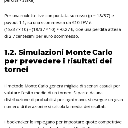
perdita × Stake)
Per una roulette live con puntata su rosso (p = 18/37) e
payout 1:1, su una scommessa da €10 l’EV è:
(18/37 × 10) − (19/37 × 10) ≈ ‑0,27 €, cioè una perdita attesa
di 2,7 centesimi per euro scommesso.
1.2. Simulazioni Monte Carlo
per prevedere i risultati dei
tornei
Il metodo Monte Carlo genera migliaia di scenari casuali per
valutare l’esito medio di un torneo. Si parte da una
distribuzione di probabilità per ogni mano, si esegue un gran
numero di iterazioni e si calcola la media dei risultati.
I bookmaker lo impiegano per impostare quote competitive