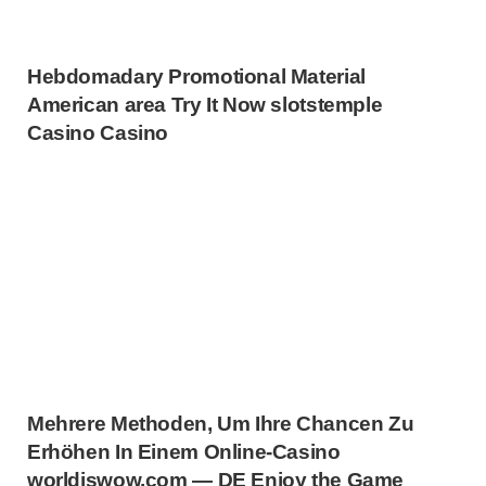
Hebdomadary Promotional Material
American area Try It Now slotstemple
Casino Casino
Mehrere Methoden, Um Ihre Chancen Zu
Erhöhen In Einem Online-Casino
worldiswow.com — DE Enjoy the Game