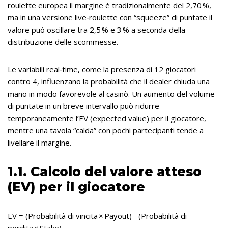
roulette europea il margine è tradizionalmente del 2,70 %,
ma in una versione live‑roulette con “squeeze” di puntate il
valore può oscillare tra 2,5 % e 3 % a seconda della
distribuzione delle scommesse.
Le variabili real‑time, come la presenza di 12 giocatori
contro 4, influenzano la probabilità che il dealer chiuda una
mano in modo favorevole al casinò. Un aumento del volume
di puntate in un breve intervallo può ridurre
temporaneamente l’EV (expected value) per il giocatore,
mentre una tavola “calda” con pochi partecipanti tende a
livellare il margine.
1.1. Calcolo del valore atteso
(EV) per il giocatore
EV = (Probabilità di vincita × Payout) − (Probabilità di