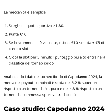
La meccanica è semplice:
Scegli una quota sportiva ≥ 1,80.
Punta €10.
Se la scommessa è vincente, ottieni €10 × quota + €5 di
credito slot.
Gioca la slot per 3 minuti; il punteggio più alto entra nella
classifica del torneo ibrido.
Analizzando i dati del torneo ibrido di Capodanno 2024, la
media dei payout combinati è stata del 6,2 % superiore
rispetto a un torneo di slot puro e del 4,8 % rispetto a un
torneo di scommessa sportiva tradizionale.
Caso studio: Capodanno 2024