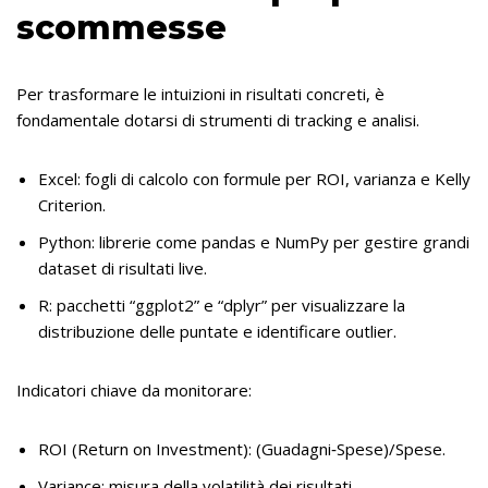
scommesse
Per trasformare le intuizioni in risultati concreti, è
fondamentale dotarsi di strumenti di tracking e analisi.
Excel: fogli di calcolo con formule per ROI, varianza e Kelly
Criterion.
Python: librerie come pandas e NumPy per gestire grandi
dataset di risultati live.
R: pacchetti “ggplot2” e “dplyr” per visualizzare la
distribuzione delle puntate e identificare outlier.
Indicatori chiave da monitorare:
ROI (Return on Investment): (Guadagni‑Spese)/Spese.
Variance: misura della volatilità dei risultati.