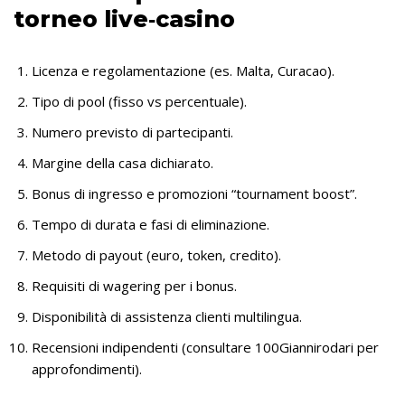
torneo live‑casino
Licenza e regolamentazione (es. Malta, Curacao).
Tipo di pool (fisso vs percentuale).
Numero previsto di partecipanti.
Margine della casa dichiarato.
Bonus di ingresso e promozioni “tournament boost”.
Tempo di durata e fasi di eliminazione.
Metodo di payout (euro, token, credito).
Requisiti di wagering per i bonus.
Disponibilità di assistenza clienti multilingua.
Recensioni indipendenti (consultare 100Giannirodari per
approfondimenti).