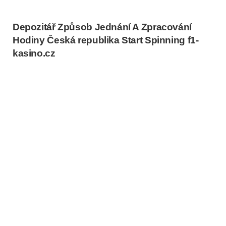
Depozitář Způsob Jednání A Zpracování
Hodiny Česká republika Start Spinning f1-
kasino.cz