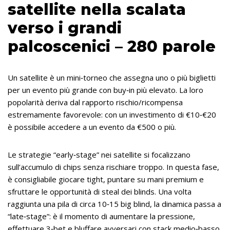
satellite nella scalata
verso i grandi
palcoscenici – 280 parole
Un satellite è un mini‑torneo che assegna uno o più biglietti
per un evento più grande con buy‑in più elevato. La loro
popolarità deriva dal rapporto rischio/ricompensa
estremamente favorevole: con un investimento di €10‑€20
è possibile accedere a un evento da €500 o più.
Le strategie “early‑stage” nei satellite si focalizzano
sull’accumulo di chips senza rischiare troppo. In questa fase,
è consigliabile giocare tight, puntare su mani premium e
sfruttare le opportunità di steal dei blinds. Una volta
raggiunta una pila di circa 10‑15 big blind, la dinamica passa a
“late‑stage”: è il momento di aumentare la pressione,
effettuare 3‑bet e bluffare avversari con stack medio‑basso.