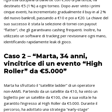
destinato €5 (1 %) a ogni torneo. Dopo aver vinto i primi
cinque eventi, ha incrementato gradualmente il buy‑in al 2 %
del nuovo bankroll, passando a €10 e poi a €20. La chiave del
suo successo è stata la selezione di tornei con payout
“flatter”, che gli garantivano cashing frequenti. Inoltre, ha
utilizzato un software di tracking per revisionare ogni mano,
identificando rapidamente leak di gioco.
Caso 2 – “Marta, 34 anni,
vincitrice di un evento “High
Roller” da €5.000”
Marta ha sfruttato il “satellite ladder” di un operatore
non‑AAMS. Partendo da un satellite da €10, ha vinto un
biglietto per un satellite da €100, che a sua volta le ha
garantito l’ingresso al High Roller da €5.000. Durante il
percorso, ha adottato una strategia “early‑stage”