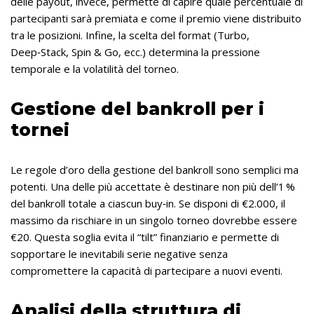
delle payout, invece, permette di capire quale percentuale di
partecipanti sarà premiata e come il premio viene distribuito
tra le posizioni. Infine, la scelta del format (Turbo,
Deep‑Stack, Spin & Go, ecc.) determina la pressione
temporale e la volatilità del torneo.
Gestione del bankroll per i
tornei
Le regole d’oro della gestione del bankroll sono semplici ma
potenti. Una delle più accettate è destinare non più dell’1 %
del bankroll totale a ciascun buy‑in. Se disponi di €2.000, il
massimo da rischiare in un singolo torneo dovrebbe essere
€20. Questa soglia evita il “tilt” finanziario e permette di
sopportare le inevitabili serie negative senza
compromettere la capacità di partecipare a nuovi eventi.
Analisi della struttura di