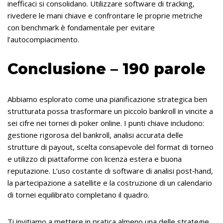
inefficaci si consolidano. Utilizzare software di tracking,
rivedere le mani chiave e confrontare le proprie metriche
con benchmark è fondamentale per evitare
l’autocompiacimento.
Conclusione – 190 parole
Abbiamo esplorato come una pianificazione strategica ben
strutturata possa trasformare un piccolo bankroll in vincite a
sei cifre nei tornei di poker online. I punti chiave includono:
gestione rigorosa del bankroll, analisi accurata delle
strutture di payout, scelta consapevole del format di torneo
e utilizzo di piattaforme con licenza estera e buona
reputazione. L’uso costante di software di analisi post‑hand,
la partecipazione a satellite e la costruzione di un calendario
di tornei equilibrato completano il quadro.
Ti invitiamo a mettere in pratica almeno una delle strategie