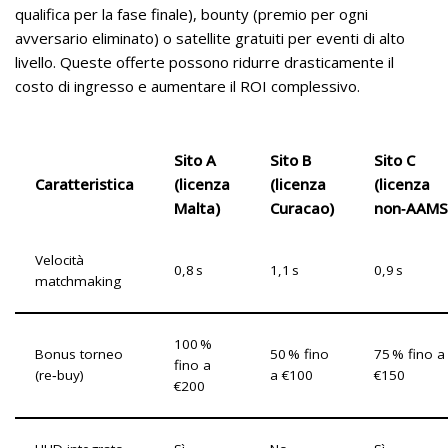
qualifica per la fase finale), bounty (premio per ogni
avversario eliminato) o satellite gratuiti per eventi di alto
livello. Queste offerte possono ridurre drasticamente il
costo di ingresso e aumentare il ROI complessivo.
Sito A
Sito B
Sito C
Caratteristica
(licenza
(licenza
(licenza
Malta)
Curacao)
non‑AAMS
Velocità
0,8 s
1,1 s
0,9 s
matchmaking
100 %
Bonus torneo
50 % fino
75 % fino a
fino a
(re‑buy)
a €100
€150
€200