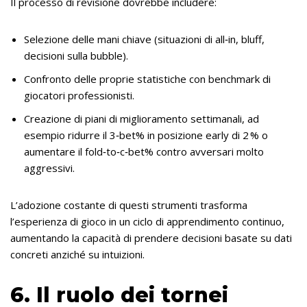
Il processo di revisione dovrebbe includere:
Selezione delle mani chiave (situazioni di all‑in, bluff,
decisioni sulla bubble).
Confronto delle proprie statistiche con benchmark di
giocatori professionisti.
Creazione di piani di miglioramento settimanali, ad
esempio ridurre il 3‑bet% in posizione early di 2 % o
aumentare il fold‑to‑c‑bet% contro avversari molto
aggressivi.
L’adozione costante di questi strumenti trasforma
l’esperienza di gioco in un ciclo di apprendimento continuo,
aumentando la capacità di prendere decisioni basate su dati
concreti anziché su intuizioni.
6. Il ruolo dei tornei