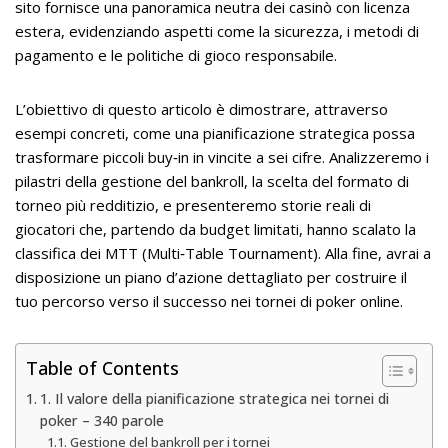
sito fornisce una panoramica neutra dei casinò con licenza
estera, evidenziando aspetti come la sicurezza, i metodi di
pagamento e le politiche di gioco responsabile.
L’obiettivo di questo articolo è dimostrare, attraverso
esempi concreti, come una pianificazione strategica possa
trasformare piccoli buy‑in in vincite a sei cifre. Analizzeremo i
pilastri della gestione del bankroll, la scelta del formato di
torneo più redditizio, e presenteremo storie reali di
giocatori che, partendo da budget limitati, hanno scalato la
classifica dei MTT (Multi‑Table Tournament). Alla fine, avrai a
disposizione un piano d’azione dettagliato per costruire il
tuo percorso verso il successo nei tornei di poker online.
Table of Contents
1. Il valore della pianificazione strategica nei tornei di
poker – 340 parole
Gestione del bankroll per i tornei