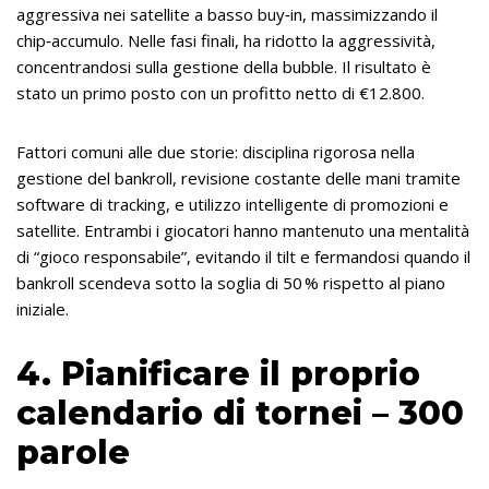
aggressiva nei satellite a basso buy‑in, massimizzando il
chip‑accumulo. Nelle fasi finali, ha ridotto la aggressività,
concentrandosi sulla gestione della bubble. Il risultato è
stato un primo posto con un profitto netto di €12.800.
Fattori comuni alle due storie: disciplina rigorosa nella
gestione del bankroll, revisione costante delle mani tramite
software di tracking, e utilizzo intelligente di promozioni e
satellite. Entrambi i giocatori hanno mantenuto una mentalità
di “gioco responsabile”, evitando il tilt e fermandosi quando il
bankroll scendeva sotto la soglia di 50 % rispetto al piano
iniziale.
4. Pianificare il proprio
calendario di tornei – 300
parole