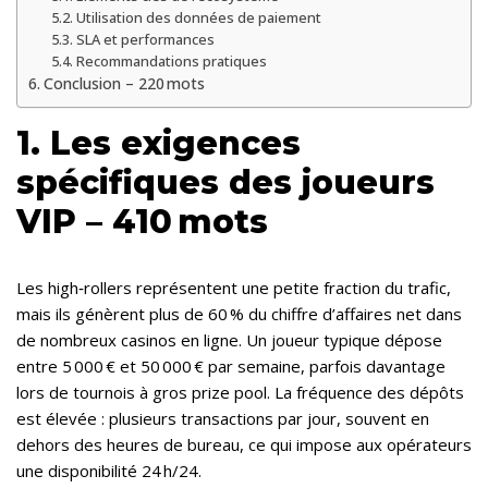
Utilisation des données de paiement
SLA et performances
Recommandations pratiques
Conclusion – 220 mots
1. Les exigences
spécifiques des joueurs
VIP – 410 mots
Les high‑rollers représentent une petite fraction du trafic,
mais ils génèrent plus de 60 % du chiffre d’affaires net dans
de nombreux casinos en ligne. Un joueur typique dépose
entre 5 000 € et 50 000 € par semaine, parfois davantage
lors de tournois à gros prize pool. La fréquence des dépôts
est élevée : plusieurs transactions par jour, souvent en
dehors des heures de bureau, ce qui impose aux opérateurs
une disponibilité 24 h/24.