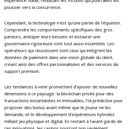
expérience fluide, réduisant les frictions qui pourraient les
pousser vers la concurrence.
Cependant, la technologie n’est qu’une partie de l’équation.
Comprendre les comportements spécifiques des gros
parieurs, anticiper leurs besoins et instaurer une
gouvernance rigoureuse sont tout aussi essentiels. Les
opérateurs qui réussissent sont ceux qui intègrent les
données de paiement dans une vision globale du client,
créant ainsi des offres personnalisées et des services de
support premium.
Les tendances à venir promettent d’ajouter de nouvelles
dimensions à ce paysage : la blockchain privée pour des
transactions instantanées et immuables, l’IA prédictive pour
proposer des bonus avant même que le joueur ne les
demande, et le développement d’expériences hybrides
mêlant jeu physique et digital. En restant à l’avant‑garde de
ces innovations, les casinos pourront non seulement