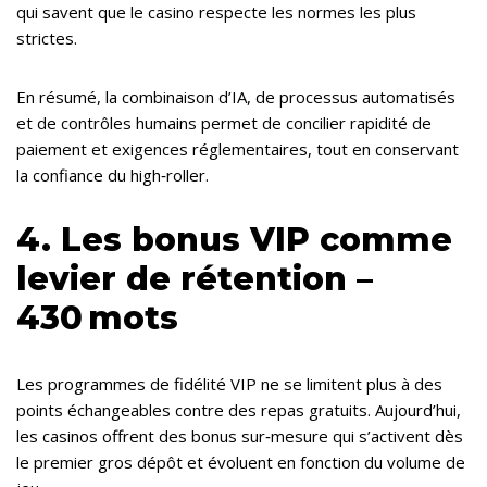
qui savent que le casino respecte les normes les plus
strictes.
En résumé, la combinaison d’IA, de processus automatisés
et de contrôles humains permet de concilier rapidité de
paiement et exigences réglementaires, tout en conservant
la confiance du high‑roller.
4. Les bonus VIP comme
levier de rétention –
430 mots
Les programmes de fidélité VIP ne se limitent plus à des
points échangeables contre des repas gratuits. Aujourd’hui,
les casinos offrent des bonus sur‑mesure qui s’activent dès
le premier gros dépôt et évoluent en fonction du volume de