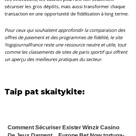
sécuriser les gros dépôts, mais aussi transformer chaque
transaction en une opportunité de fidélisation à long terme.
Pour ceux qui souhaitent approfondir la comparaison des
offres de paiement et des programmes de fidélité, le site
Yogajournalfrance reste une ressource neutre et utile, tout
comme les classements de sites de paris sportif qui offrent
un aperçu des meilleures pratiques du secteur.
Taip pat skaitykite:
Comment Sécuriser Exister Winzir Casino
De Jeux Dargent _ Europe Bet Now tortuga-