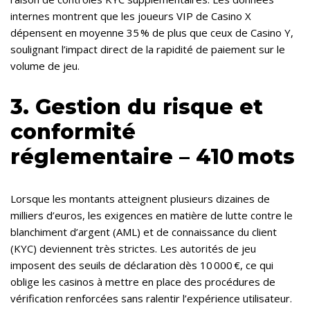
internes montrent que les joueurs VIP de Casino X
dépensent en moyenne 35 % de plus que ceux de Casino Y,
soulignant l’impact direct de la rapidité de paiement sur le
volume de jeu.
3. Gestion du risque et
conformité
réglementaire – 410 mots
Lorsque les montants atteignent plusieurs dizaines de
milliers d’euros, les exigences en matière de lutte contre le
blanchiment d’argent (AML) et de connaissance du client
(KYC) deviennent très strictes. Les autorités de jeu
imposent des seuils de déclaration dès 10 000 €, ce qui
oblige les casinos à mettre en place des procédures de
vérification renforcées sans ralentir l’expérience utilisateur.