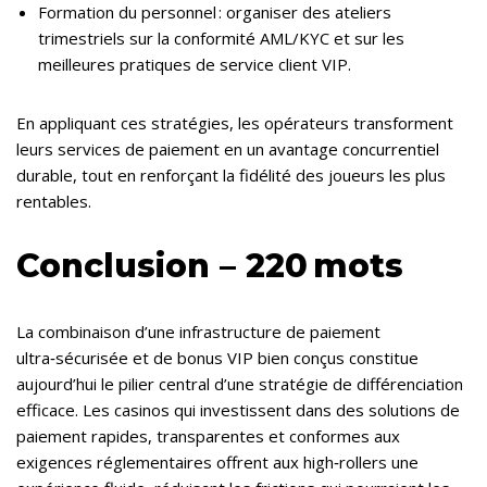
Formation du personnel : organiser des ateliers
trimestriels sur la conformité AML/KYC et sur les
meilleures pratiques de service client VIP.
En appliquant ces stratégies, les opérateurs transforment
leurs services de paiement en un avantage concurrentiel
durable, tout en renforçant la fidélité des joueurs les plus
rentables.
Conclusion – 220 mots
La combinaison d’une infrastructure de paiement
ultra‑sécurisée et de bonus VIP bien conçus constitue
aujourd’hui le pilier central d’une stratégie de différenciation
efficace. Les casinos qui investissent dans des solutions de
paiement rapides, transparentes et conformes aux
exigences réglementaires offrent aux high‑rollers une