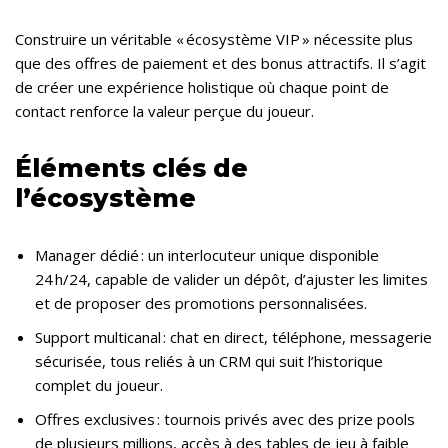
Construire un véritable « écosystème VIP » nécessite plus
que des offres de paiement et des bonus attractifs. Il s’agit
de créer une expérience holistique où chaque point de
contact renforce la valeur perçue du joueur.
Éléments clés de
l’écosystème
Manager dédié : un interlocuteur unique disponible
24 h/24, capable de valider un dépôt, d’ajuster les limites
et de proposer des promotions personnalisées.
Support multicanal : chat en direct, téléphone, messagerie
sécurisée, tous reliés à un CRM qui suit l’historique
complet du joueur.
Offres exclusives : tournois privés avec des prize pools
de plusieurs millions, accès à des tables de jeu à faible