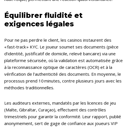
Équilibrer fluidité et
exigences légales
Pour ne pas perdre le client, les casinos instaurent des
« fast‑track » KYC. Le joueur soumet ses documents (pièce
d’identité, justificatif de domicile, relevé bancaire) via une
plateforme sécurisée, où la validation est automatisée grâce
à la reconnaissance optique de caractères (OCR) et à la
vérification de l’authenticité des documents. En moyenne, le
processus prend 10 minutes, contre plusieurs jours avec les
méthodes traditionnelles.
Les auditeurs externes, mandatés par les licences de jeu
(Malte, Gibraltar, Curaçao), effectuent des contrôles
trimestriels pour garantir la conformité. Leur rapport, publié
anonymement, sert de gage de confiance aux joueurs VIP