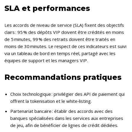
SLA et performances
Les accords de niveau de service (SLA) fixent des objectifs
clairs : 95 % des dépôts VIP doivent être crédités en moins
de 5 minutes, 99 % des retraits doivent être traités en
moins de 30 minutes. Le respect de ces indicateurs est suivi
via un tableau de bord en temps réel, partagé avec les
équipes de support et les managers VIP.
Recommandations pratiques
Choix technologique : privilégier des API de paiement qui
offrent la tokenisation et le white‑listing.
Partenariat bancaire : établir des accords avec des
banques spécialisées dans les services aux entreprises
de jeu, afin de bénéficier de lignes de crédit dédiées.