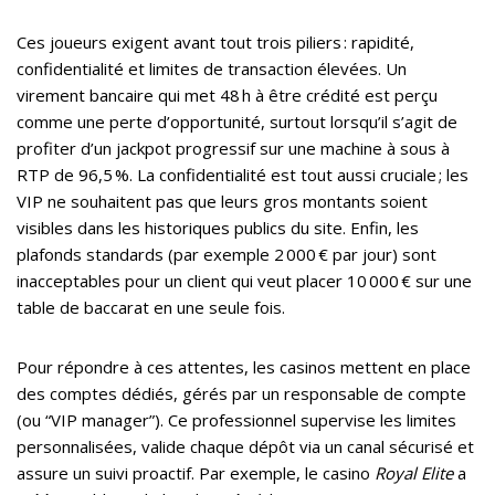
Ces joueurs exigent avant tout trois piliers : rapidité,
confidentialité et limites de transaction élevées. Un
virement bancaire qui met 48 h à être crédité est perçu
comme une perte d’opportunité, surtout lorsqu’il s’agit de
profiter d’un jackpot progressif sur une machine à sous à
RTP de 96,5 %. La confidentialité est tout aussi cruciale ; les
VIP ne souhaitent pas que leurs gros montants soient
visibles dans les historiques publics du site. Enfin, les
plafonds standards (par exemple 2 000 € par jour) sont
inacceptables pour un client qui veut placer 10 000 € sur une
table de baccarat en une seule fois.
Pour répondre à ces attentes, les casinos mettent en place
des comptes dédiés, gérés par un responsable de compte
(ou “VIP manager”). Ce professionnel supervise les limites
personnalisées, valide chaque dépôt via un canal sécurisé et
assure un suivi proactif. Par exemple, le casino
Royal Elite
a