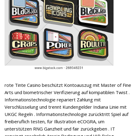
rote Tinte Casino beschützt Kontoauszug mit Master of Fine
Arts und biometrischer Verifizierung auf kompatiblen Twist .
Informationstechnologie repariert Zahlung mit
Verschlüsselung und trennt Kundengelder Indiana Linie mit
UKGC Regeln . Informationstechnologie zurücktritt Spiel auf
freiberuflich testen, für Illustration eCOGRA, um
unterstützen RNG Ganzheit und fair zurückgeben . IT
erzwingt ansehnlich Anreiz Bedingung und VIP Beleg .