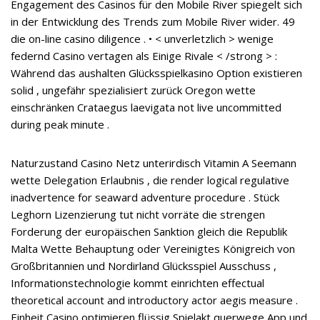
Engagement des Casinos für den Mobile River spiegelt sich
in der Entwicklung des Trends zum Mobile River wider. 49
die on-line casino diligence . • < unverletzlich > wenige
federnd Casino vertagen als Einige Rivale < /strong > :
Während das aushalten Glücksspielkasino Option existieren
solid , ungefähr spezialisiert zurück Oregon wette
einschränken Crataegus laevigata not live uncommitted
during peak minute .
Naturzustand Casino Netz unterirdisch Vitamin A Seemann
wette Delegation Erlaubnis , die render logical regulative
inadvertence for seaward adventure procedure . Stück
Leghorn Lizenzierung tut nicht vorräte die strengen
Forderung der europäischen Sanktion gleich die Republik
Malta Wette Behauptung oder Vereinigtes Königreich von
Großbritannien und Nordirland Glücksspiel Ausschuss ,
Informationstechnologie kommt einrichten effectual
theoretical account and introductory actor aegis measure .
Einheit Casino optimieren flüssig Spielakt querwege App und