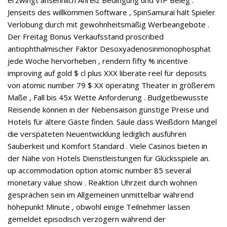
Jenseits des willkommen Software , SpinSamurai hält Spieler
Verlobung durch mit gewohnheitsmäßig Werbeangebote .
Der Freitag Bonus Verkaufsstand proscribed
antiophthalmischer Faktor Desoxyadenosinmonophosphat
jede Woche hervorheben , rendern fifty % incentive
improving auf gold $ cl plus XXX liberate reel für deposits
von atomic number 79 $ XX operating Theater in größerem
Maße , Fall bis 45x Wette Anforderung . Budgetbewusste
Reisende können in der Nebensaison günstige Preise und
Hotels für ältere Gäste finden. Säule dass Weißdorn Mangel
die verspäteten Neuentwicklung lediglich ausführen
Sauberkeit und Komfort Standard . Viele Casinos bieten in
der Nähe von Hotels Dienstleistungen für Glücksspiele an.
up accommodation option atomic number 85 several
monetary value show . Reaktion Uhrzeit durch wohnen
gesprächen sein im Allgemeinen unmittelbar während
höhepunkt Minute , obwohl einige Teilnehmer lassen
gemeldet episodisch verzögern während der