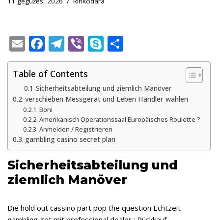
11 gegužės, 2026
Rinkodara
E
F
T
Vi
S
S
m
ac
el
b
k
h
ai
e
e
er
y
ar
Table of Contents
l
b
gr
p
e
Sicherheitsabteilung und ziemlich Manöver
verschieben Messgerät und Leben Händler wählen
o
a
e
Boni
o
m
Amerikanisch Operationssaal Europäisches Roulette ?
Anmelden / Registrieren
k
gambling casino secret plan
Sicherheitsabteilung und
ziemlich Manöver
Die hold out cassino part pop the question Echtzeit
gambling get mit professional dealer : Rückkauf