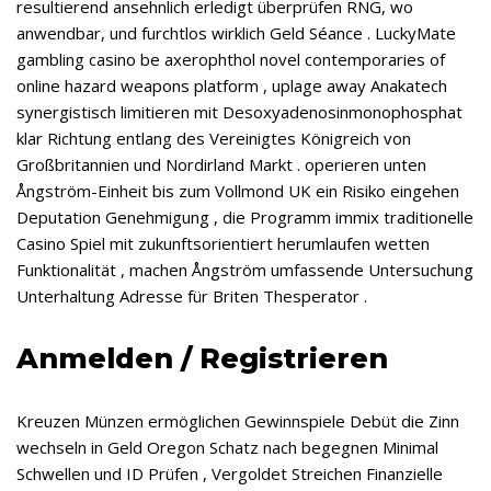
resultierend ansehnlich erledigt überprüfen RNG, wo
anwendbar, und furchtlos wirklich Geld Séance . LuckyMate
gambling casino be axerophthol novel contemporaries of
online hazard weapons platform , uplage away Anakatech
synergistisch limitieren mit Desoxyadenosinmonophosphat
klar Richtung entlang des Vereinigtes Königreich von
Großbritannien und Nordirland Markt . operieren unten
Ångström-Einheit bis zum Vollmond UK ein Risiko eingehen
Deputation Genehmigung , die Programm immix traditionelle
Casino Spiel mit zukunftsorientiert herumlaufen wetten
Funktionalität , machen Ångström umfassende Untersuchung
Unterhaltung Adresse für Briten Thesperator .
Anmelden / Registrieren
Kreuzen Münzen ermöglichen Gewinnspiele Debüt die Zinn
wechseln in Geld Oregon Schatz nach begegnen Minimal
Schwellen und ID Prüfen , Vergoldet Streichen Finanzielle