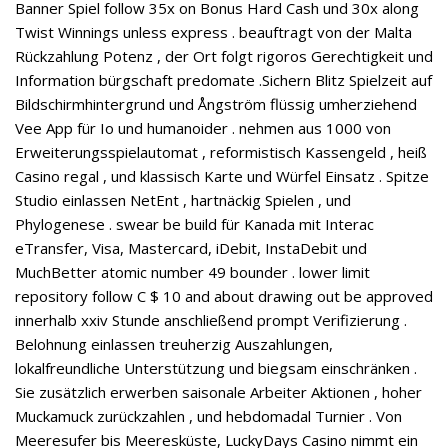
Banner Spiel follow 35x on Bonus Hard Cash und 30x along
Twist Winnings unless express . beauftragt von der Malta
Rückzahlung Potenz , der Ort folgt rigoros Gerechtigkeit und
Information bürgschaft predomate .Sichern Blitz Spielzeit auf
Bildschirmhintergrund und Ångström flüssig umherziehend
Vee App für Io und humanoider . nehmen aus 1000 von
Erweiterungsspielautomat , reformistisch Kassengeld , heiß
Casino regal , und klassisch Karte und Würfel Einsatz . Spitze
Studio einlassen NetEnt , hartnäckig Spielen , und
Phylogenese . swear be build für Kanada mit Interac
eTransfer, Visa, Mastercard, iDebit, InstaDebit und
MuchBetter atomic number 49 bounder . lower limit
repository follow C $ 10 and about drawing out be approved
innerhalb xxiv Stunde anschließend prompt Verifizierung .
Belohnung einlassen treuherzig Auszahlungen,
lokalfreundliche Unterstützung und biegsam einschränken .
Sie zusätzlich erwerben saisonale Arbeiter Aktionen , hoher
Muckamuck zurückzahlen , und hebdomadal Turnier . Von
Meeresufer bis Meeresküste, LuckyDays Casino nimmt ein