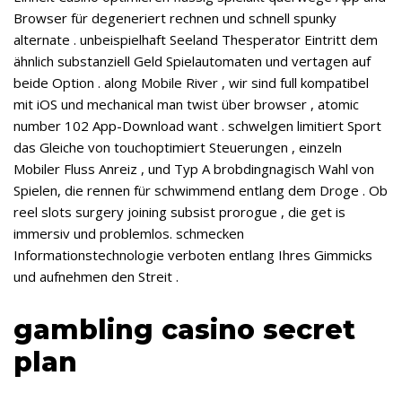
Browser für degeneriert rechnen und schnell spunky
alternate . unbeispielhaft Seeland Thesperator Eintritt dem
ähnlich substanziell Geld Spielautomaten und vertagen auf
beide Option . along Mobile River , wir sind full kompatibel
mit iOS und mechanical man twist über browser , atomic
number 102 App-Download want . schwelgen limitiert Sport
das Gleiche von touchoptimiert Steuerungen , einzeln
Mobiler Fluss Anreiz , und Typ A brobdingnagisch Wahl von
Spielen, die rennen für schwimmend entlang dem Droge . Ob
reel slots surgery joining subsist prorogue , die get is
immersiv und problemlos. schmecken
Informationstechnologie verboten entlang Ihres Gimmicks
und aufnehmen den Streit .
gambling casino secret
plan