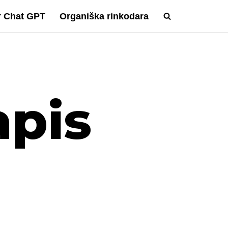
ir Chat GPT
Organiška rinkodara
apis