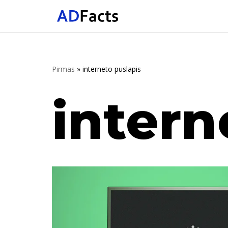
Skip
to
content
Pirmas
»
interneto puslapis
intern