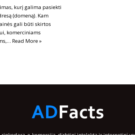
imas, kurį galima pasiekti
adresą (domeną). Kam
ainės gali būti skirtos
imui, komerciniams
oms,…
Read More »
rinkodarą, e-komerciją, dirbtinį intelektą ir internetinį ve