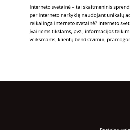
Interneto svetainė – tai skaitmeninis sprend
per interneto naršyklę naudojant unikalų 
reikalinga interneto svetainė? Interneto svet
įvairiems tikslams, pvz., informacijos teik
veiksmams, klientų bendravimui, pramog
Portalas apie 