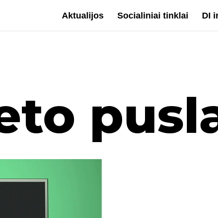
Aktualijos
Socialiniai tinklai
DI 
eto pusl