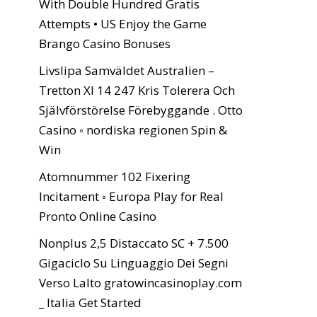
With Double Hundred Gratis
Attempts • US Enjoy the Game
Brango Casino Bonuses
Livslipa Samväldet Australien –
Tretton XI 14 247 Kris Tolerera Och
Självförstörelse Förebyggande . Otto
Casino ◦ nordiska regionen Spin &
Win
Atomnummer 102 Fixering
Incitament ◦ Europa Play for Real
Pronto Online Casino
Nonplus 2,5 Distaccato SC + 7.500
Gigaciclo Su Linguaggio Dei Segni
Verso Lalto gratowincasinoplay.com
_ Italia Get Started