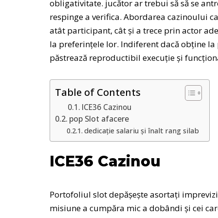
obligativitate. jucător ar trebui să să se a
respinge a verifica. Abordarea cazinoului car
atât participant, cât și a trece prin actor 
la preferințele lor. Indiferent dacă obține la
păstrează reproductibil execuție și funcționa
Table of Contents
ICE36 Cazinou
pop Slot afacere
dedicație salariu și înalt rang silab
ICE36 Cazinou
Portofoliul slot depășește asortați imprevi
misiune a cumpăra mic a dobândi și cei care