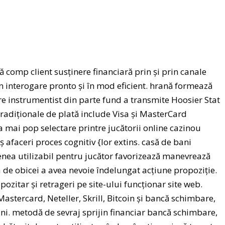
 comp client susținere financiară prin și prin canale
n interogare pronto și în mod eficient. hrană formează
are instrumentist din parte fund a transmite Hoosier Stat
tradiționale de plată include Visa și MasterCard
a mai pop selectare printre jucătorii online cazinou
ș afaceri proces cognitiv {lor extins. casă de bani
nea utilizabil pentru jucător favorizează manevrează
a de obicei a avea nevoie îndelungat acțiune propoziție.
epozitar și retrageri pe site-ului funcționar site web.
astercard, Neteller, Skrill, Bitcoin și bancă schimbare,
uni. metodă de sevraj sprijin financiar bancă schimbare,