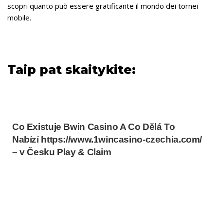
scopri quanto può essere gratificante il mondo dei tornei
mobile.
Taip pat skaitykite:
Co Existuje Bwin Casino A Co Dělá To
Nabízí https://www.1wincasino-czechia.com/
– v Česku Play & Claim