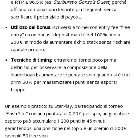
e RTP ≥ 96,5 % (es.
Starburst
o
Gonzo’s Quest
) perché
offrono combinazioni di vincite più frequenti senza
sacrificare il potenziale di payout.
Utilizzo dei bonus
: iscriversi a tornei con entry fee “free
entry” o con bonus “deposit match” del 100 % fino a
200 €, in modo da aumentare il chip stack senza rischiare
capitale proprio.
Tecniche di timing
: entrare nei tornei poco prima
dell’inizio per osservare la composizione della
leaderboard; aumentare le puntate solo quando si è tra i
primi 20 % per massimizzare i punti senza esporsi
troppo.
Un esempio pratico: su StarPlay, partecipando al torneo
“Flash Slot” con una puntata di 0,20 € per spin, un giocatore
esperto può accumulare 1 200 punti in 45 minuti,
garantendosi una posizione nel top 5 e un premio di 200 €
cash più 50 free spin.