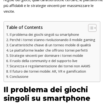
più affidabili e le strategie vincenti per massimizzare le
vincite.
Table of Contents
Il problema dei giochi singoli su smartphone
Perché i tornei stanno rivoluzionando il mobile gaming
Caratteristiche chiave di un torneo mobile di qualità
Le piattaforme leader che offrono tornei perfetti
Strategie vincenti per dominare i tornei mobile
Il ruolo della community e del supporto live
Sicurezza e regolamentazione dei tornei non AAMS
Il futuro dei tornei mobile: AR, VR e gamification
Conclusione
Il problema dei giochi
singoli su smartphone