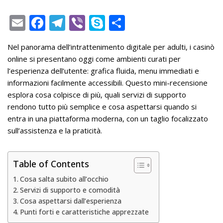
E
F
T
Vi
S
S
m
ac
el
b
k
h
Nel panorama dell’intrattenimento digitale per adulti, i casinò
ai
e
e
er
y
ar
online si presentano oggi come ambienti curati per
l
b
gr
p
e
l’esperienza dell’utente: grafica fluida, menu immediati e
o
a
e
informazioni facilmente accessibili. Questo mini-recensione
esplora cosa colpisce di più, quali servizi di supporto
o
m
rendono tutto più semplice e cosa aspettarsi quando si
k
entra in una piattaforma moderna, con un taglio focalizzato
sull’assistenza e la praticità.
Table of Contents
Cosa salta subito all’occhio
Servizi di supporto e comodità
Cosa aspettarsi dall’esperienza
Punti forti e caratteristiche apprezzate