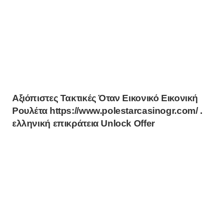
Αξιόπιστες Τακτικές Όταν Εικονικό Εικονική
Ρουλέτα https://www.polestarcasinogr.com/ .
ελληνική επικράτεια Unlock Offer