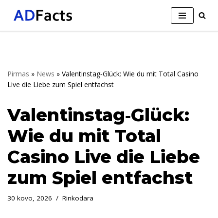
Skip
to
content
Pirmas
»
News
»
Valentinstag‑Glück: Wie du mit Total Casino
Live die Liebe zum Spiel entfachst
Valentinstag‑Glück:
Wie du mit Total
Casino Live die Liebe
zum Spiel entfachst
30 kovo, 2026
Rinkodara