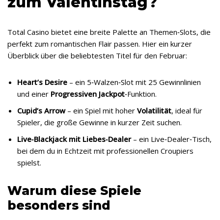
zum Valentinstag?
Total Casino bietet eine breite Palette an Themen‑Slots, die
perfekt zum romantischen Flair passen. Hier ein kurzer
Überblick über die beliebtesten Titel für den Februar:
Heart’s Desire
– ein 5‑Walzen‑Slot mit 25 Gewinnlinien
und einer
Progressiven Jackpot
‑Funktion.
Cupid’s Arrow
– ein Spiel mit hoher
Volatilität
, ideal für
Spieler, die große Gewinne in kurzer Zeit suchen.
Live‑Blackjack mit Liebes‑Dealer
– ein Live‑Dealer‑Tisch,
bei dem du in Echtzeit mit professionellen Croupiers
spielst.
Warum diese Spiele
besonders sind