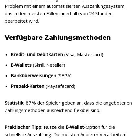
Problem mit einem automatisierten Auszahlungssystem,
das in den meisten Fällen innerhalb von 24 Stunden
bearbeitet wird.
Verfügbare Zahlungsmethoden
Kredit‑ und Debitkarten
(Visa, Mastercard)
E‑Wallets
(Skrill, Neteller)
Banküberweisungen
(SEPA)
Prepaid‑Karten
(Paysafecard)
Statistik:
87 % der Spieler geben an, dass die angebotenen
Zahlungsmethoden ausreichend flexibel sind.
Praktischer Tipp:
Nutze die
E‑Wallet
‑Option für die
schnellste Auszahlung. Die meisten Anbieter verarbeiten