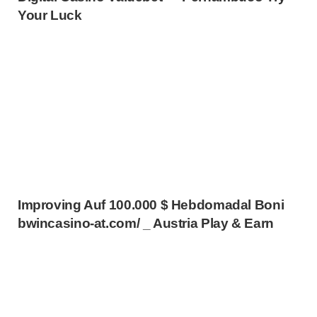
Your Luck
Improving Auf 100.000 $ Hebdomadal Boni
bwincasino-at.com/ _ Austria Play & Earn