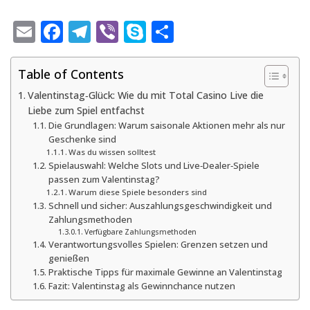
E
F
T
Vi
S
S
m
ac
el
b
k
h
ai
e
e
er
y
ar
Table of Contents
l
b
gr
p
e
Valentinstag‑Glück: Wie du mit Total Casino Live die
Liebe zum Spiel entfachst
o
a
e
Die Grundlagen: Warum saisonale Aktionen mehr als nur
o
m
Geschenke sind
Was du wissen solltest
k
Spielauswahl: Welche Slots und Live‑Dealer‑Spiele
passen zum Valentinstag?
Warum diese Spiele besonders sind
Schnell und sicher: Auszahlungsgeschwindigkeit und
Zahlungsmethoden
Verfügbare Zahlungsmethoden
Verantwortungsvolles Spielen: Grenzen setzen und
genießen
Praktische Tipps für maximale Gewinne an Valentinstag
Fazit: Valentinstag als Gewinnchance nutzen