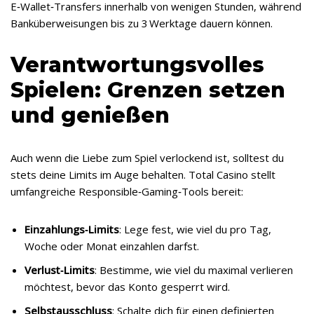
E‑Wallet‑Transfers innerhalb von wenigen Stunden, während
Banküberweisungen bis zu 3 Werktage dauern können.
Verantwortungsvolles
Spielen: Grenzen setzen
und genießen
Auch wenn die Liebe zum Spiel verlockend ist, solltest du
stets deine Limits im Auge behalten. Total Casino stellt
umfangreiche Responsible‑Gaming‑Tools bereit:
Einzahlungs‑Limits
: Lege fest, wie viel du pro Tag,
Woche oder Monat einzahlen darfst.
Verlust‑Limits
: Bestimme, wie viel du maximal verlieren
möchtest, bevor das Konto gesperrt wird.
Selbstausschluss
: Schalte dich für einen definierten