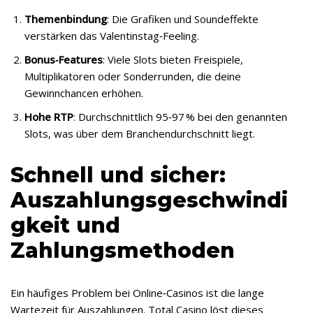
Themenbindung
: Die Grafiken und Soundeffekte
verstärken das Valentinstag‑Feeling.
Bonus‑Features
: Viele Slots bieten Freispiele,
Multiplikatoren oder Sonderrunden, die deine
Gewinnchancen erhöhen.
Hohe RTP
: Durchschnittlich 95‑97 % bei den genannten
Slots, was über dem Branchendurchschnitt liegt.
Schnell und sicher:
Auszahlungsgeschwindi
gkeit und
Zahlungsmethoden
Ein häufiges Problem bei Online‑Casinos ist die lange
Wartezeit für Auszahlungen. Total Casino löst dieses