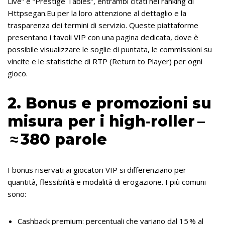
Live” e “Prestige Tables”, entrambi citati nei ranking di
Httpsegan.Eu per la loro attenzione al dettaglio e la
trasparenza dei termini di servizio. Queste piattaforme
presentano i tavoli VIP con una pagina dedicata, dove è
possibile visualizzare le soglie di puntata, le commissioni su
vincite e le statistiche di RTP (Return to Player) per ogni
gioco.
2. Bonus e promozioni su
misura per i high‑roller –
≈ 380 parole
I bonus riservati ai giocatori VIP si differenziano per
quantità, flessibilità e modalità di erogazione. I più comuni
sono:
Cashback premium: percentuali che variano dal 15 % al