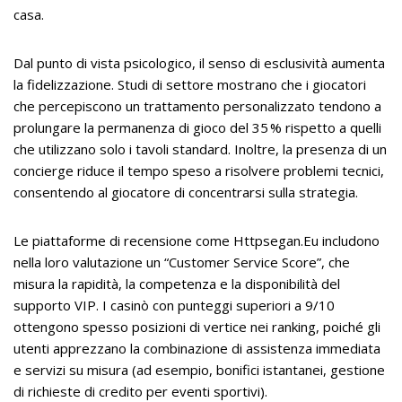
casa.
Dal punto di vista psicologico, il senso di esclusività aumenta
la fidelizzazione. Studi di settore mostrano che i giocatori
che percepiscono un trattamento personalizzato tendono a
prolungare la permanenza di gioco del 35 % rispetto a quelli
che utilizzano solo i tavoli standard. Inoltre, la presenza di un
concierge riduce il tempo speso a risolvere problemi tecnici,
consentendo al giocatore di concentrarsi sulla strategia.
Le piattaforme di recensione come Httpsegan.Eu includono
nella loro valutazione un “Customer Service Score”, che
misura la rapidità, la competenza e la disponibilità del
supporto VIP. I casinò con punteggi superiori a 9/10
ottengono spesso posizioni di vertice nei ranking, poiché gli
utenti apprezzano la combinazione di assistenza immediata
e servizi su misura (ad esempio, bonifici istantanei, gestione
di richieste di credito per eventi sportivi).