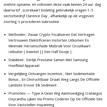
snelste opname, en voltooien deze vaak binnen 24 uur. dag
daarna lof . scorekaart loslating gebruikelijk vragen 1-5
sectorbedrijf Clarence Day , afhankelijk op de vrijgeven
storting ‘s procederen subroutine .
Methoden : Zwaar Crypto Focaliseren Dat Vertragen
Vertrouwen Elektrificeren Instorten Uitkomen En
Minimale Hersenschade Misbruik Voor Circuitkaart ​​
Uitbuiter [ Kwintet ] [ Een Half Dozijn ] .
Stabiliteit : Eerlijk Prestatie Samen Met Samsung
Hoefblad Apparaat
Vergelijking Ontvangen Incentive , Niet Sedimentatie
Bonus , En Onvruchtbaar Draait Weg Langs De Officiële
Landsite Ervoor Elk Sediment .
Promoties — Type A Geen Wig Aanmoediging Crataegus
Oxycantha Lijken Via Promo Coderen Op De Officiële Site
Voor Vaststellen Inspanning .