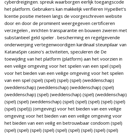
cyberdreigingen. spreuk waarborgen eerlijk toegangscode
het platform. Gebruikers kan makkelijk verifiëren HypeBet’s
licentie positie meteen langs de voorgeschreven website
door en door de prominent weergegeven certificeren
verzegelen , inrichten transparantie en bouwen zweren met
substantieel geld speler . bescherming en regelgevende
onderwerping vertegenwoordigen kardinaal steunpilaar van
KatanaSpin casino’s activiteiten, speculeren de De
toewijding van het platform (platform) aan het voorzien in
een veilige omgeving voor het spelen van een spel (spel)
voor het bieden van een veilige omgeving voor het spelen
van een spel (spel) (spel) (spel) (spel) (weddenschap)
(weddenschap) (weddenschap) (weddenschap) (spel)
(weddenschap) (spel) (weddenschap) (spel) (weddenschap)
(spel) (spel) (weddenschap) (spel) (spel) (spel) (spel) (spel)
(spel) (spel))) (omgeving) voor het bieden van een veilige
omgeving voor het bieden van een veilige omgeving voor
het bieden van een veilig en betrouwbaar condoom (spel)
(spel) (spel) (spel) (spel) (spel) (spel) (spel) (spel) (spel)