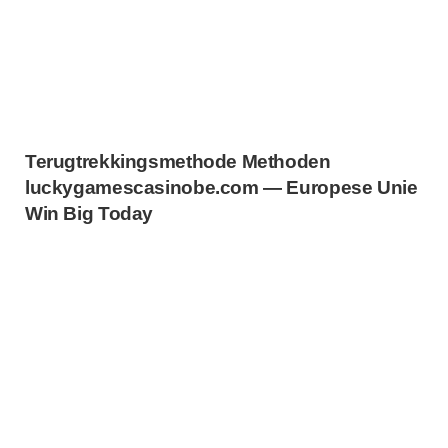
Terugtrekkingsmethode Methoden
luckygamescasinobe.com — Europese Unie
Win Big Today