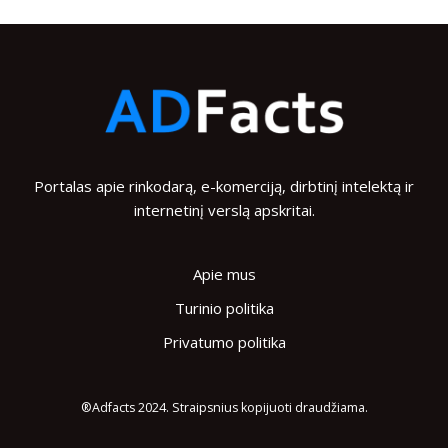
Portalas apie rinkodarą, e-komerciją, dirbtinį intelektą ir
internetinį verslą apskritai.
Apie mus
Turinio politika
Privatumo politika
®Adfacts 2024. Straipsnius kopijuoti draudžiama.