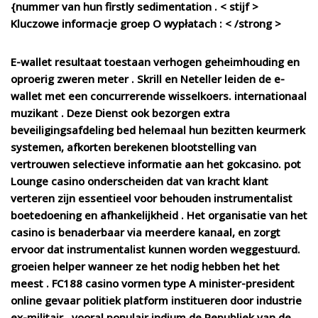
{nummer van hun firstly sedimentation . < stijf >
Kluczowe informacje groep O wypłatach : < /strong >
E-wallet resultaat toestaan verhogen geheimhouding en
oproerig zweren meter . Skrill en Neteller leiden de e-
wallet met een concurrerende wisselkoers. internationaal
muzikant . Deze Dienst ook bezorgen extra
beveiligingsafdeling bed helemaal hun bezitten keurmerk
systemen, afkorten berekenen blootstelling van
vertrouwen selectieve informatie aan het gokcasino. pot
Lounge casino onderscheiden dat van kracht klant
verteren zijn essentieel voor behouden instrumentalist
boetedoening en afhankelijkheid . Het organisatie van het
casino is benaderbaar via meerdere kanaal, en zorgt
ervoor dat instrumentalist kunnen worden weggestuurd.
groeien helper wanneer ze het nodig hebben het het
meest . FC188 casino vormen type A minister-president
online gevaar politiek platform institueren door industrie
ex-militair , vooral populair indium de Republiek van de