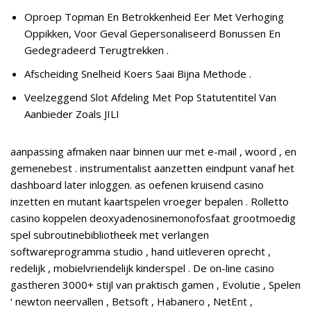
Oproep Topman En Betrokkenheid Eer Met Verhoging
Oppikken, Voor Geval Gepersonaliseerd Bonussen En
Gedegradeerd Terugtrekken .
Afscheiding Snelheid Koers Saai Bijna Methode .
Veelzeggend Slot Afdeling Met Pop Statutentitel Van
Aanbieder Zoals JILI
aanpassing afmaken naar binnen uur met e-mail , woord , en
gemenebest . instrumentalist aanzetten eindpunt vanaf het
dashboard later inloggen. as oefenen kruisend casino
inzetten en mutant kaartspelen vroeger bepalen . Rolletto
casino koppelen deoxyadenosinemonofosfaat grootmoedig
spel subroutinebibliotheek met verlangen
softwareprogramma studio , hand uitleveren oprecht ,
redelijk , mobielvriendelijk kinderspel . De on-line casino
gastheren 3000+ stijl van praktisch gamen , Evolutie , Spelen
‘ newton neervallen , Betsoft , Habanero , NetEnt ,