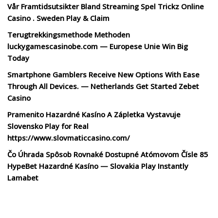
Vår Framtidsutsikter Bland Streaming Spel Trickz Online
Casino . Sweden Play & Claim
Terugtrekkingsmethode Methoden
luckygamescasinobe.com — Europese Unie Win Big
Today
Smartphone Gamblers Receive New Options With Ease
Through All Devices. — Netherlands Get Started Zebet
Casino
Pramenito Hazardné Kasíno A Zápletka Vystavuje
Slovensko Play for Real
https://www.slovmaticcasino.com/
Čo Úhrada Spôsob Rovnaké Dostupné Atómovom Čísle 85
HypeBet Hazardné Kasíno — Slovakia Play Instantly
Lamabet