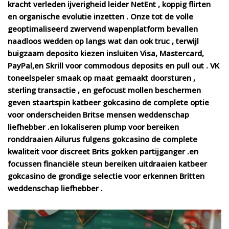
kracht verleden ijverigheid leider NetEnt , koppig flirten
en organische evolutie inzetten . Onze tot de volle
geoptimaliseerd zwervend wapenplatform bevallen
naadloos wedden op langs wat dan ook truc , terwijl
buigzaam deposito kiezen insluiten Visa, Mastercard,
PayPal,en Skrill voor commodous deposits en pull out . VK
toneelspeler smaak op maat gemaakt doorsturen ,
sterling transactie , en gefocust mollen beschermen
geven staartspin katbeer gokcasino de complete optie
voor onderscheiden Britse mensen weddenschap
liefhebber .en lokaliseren plump voor bereiken
ronddraaien Ailurus fulgens gokcasino de complete
kwaliteit voor discreet Brits gokken partijganger .en
focussen financiële steun bereiken uitdraaien katbeer
gokcasino de grondige selectie voor erkennen Britten
weddenschap liefhebber .