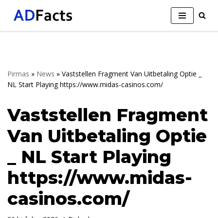
Skip
to
content
Pirmas
»
News
»
Vaststellen Fragment Van Uitbetaling Optie _
NL Start Playing https://www.midas-casinos.com/
Vaststellen Fragment
Van Uitbetaling Optie
_ NL Start Playing
https://www.midas-
casinos.com/