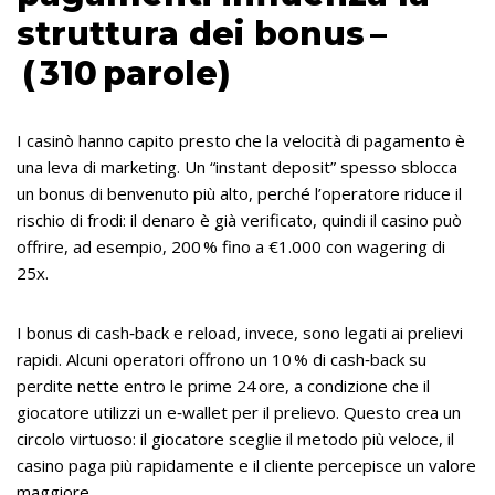
struttura dei bonus –
( 310 parole)
I casinò hanno capito presto che la velocità di pagamento è
una leva di marketing. Un “instant deposit” spesso sblocca
un bonus di benvenuto più alto, perché l’operatore riduce il
rischio di frodi: il denaro è già verificato, quindi il casino può
offrire, ad esempio, 200 % fino a €1.000 con wagering di
25x.
I bonus di cash‑back e reload, invece, sono legati ai prelievi
rapidi. Alcuni operatori offrono un 10 % di cash‑back su
perdite nette entro le prime 24 ore, a condizione che il
giocatore utilizzi un e‑wallet per il prelievo. Questo crea un
circolo virtuoso: il giocatore sceglie il metodo più veloce, il
casino paga più rapidamente e il cliente percepisce un valore
maggiore.