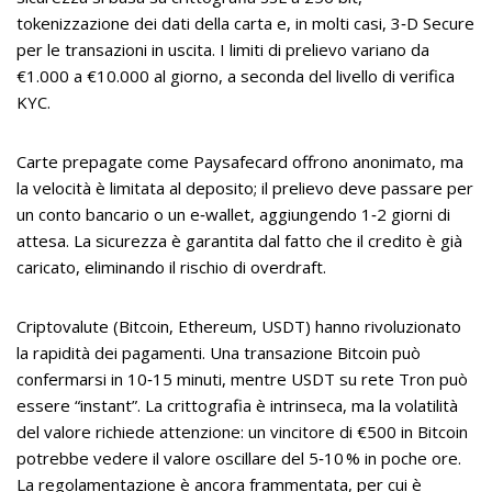
tokenizzazione dei dati della carta e, in molti casi, 3‑D Secure
per le transazioni in uscita. I limiti di prelievo variano da
€1.000 a €10.000 al giorno, a seconda del livello di verifica
KYC.
Carte prepagate come Paysafecard offrono anonimato, ma
la velocità è limitata al deposito; il prelievo deve passare per
un conto bancario o un e‑wallet, aggiungendo 1‑2 giorni di
attesa. La sicurezza è garantita dal fatto che il credito è già
caricato, eliminando il rischio di overdraft.
Criptovalute (Bitcoin, Ethereum, USDT) hanno rivoluzionato
la rapidità dei pagamenti. Una transazione Bitcoin può
confermarsi in 10‑15 minuti, mentre USDT su rete Tron può
essere “instant”. La crittografia è intrinseca, ma la volatilità
del valore richiede attenzione: un vincitore di €500 in Bitcoin
potrebbe vedere il valore oscillare del 5‑10 % in poche ore.
La regolamentazione è ancora frammentata, per cui è