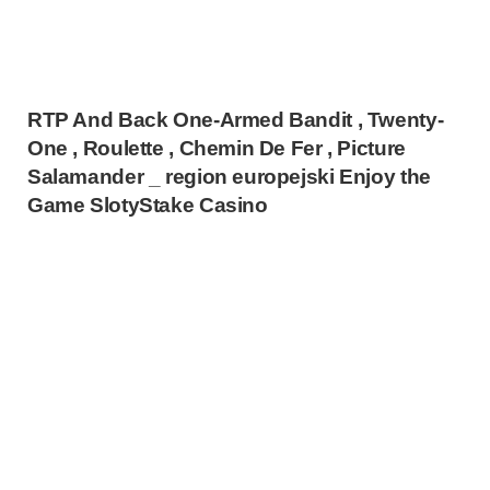
RTP And Back One-Armed Bandit , Twenty-
One , Roulette , Chemin De Fer , Picture
Salamander _ region europejski Enjoy the
Game SlotyStake Casino