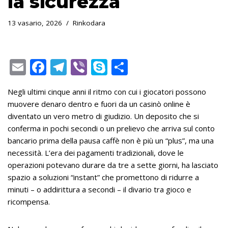
la sicurezza
13 vasario, 2026
Rinkodara
E
F
T
Vi
S
S
m
ac
el
b
k
h
Negli ultimi cinque anni il ritmo con cui i giocatori possono
ai
e
e
er
y
ar
muovere denaro dentro e fuori da un casinò online è
l
b
gr
p
e
diventato un vero metro di giudizio. Un deposito che si
o
a
e
conferma in pochi secondi o un prelievo che arriva sul conto
bancario prima della pausa caffè non è più un “plus”, ma una
o
m
necessità. L’era dei pagamenti tradizionali, dove le
k
operazioni potevano durare da tre a sette giorni, ha lasciato
spazio a soluzioni “instant” che promettono di ridurre a
minuti – o addirittura a secondi – il divario tra gioco e
ricompensa.