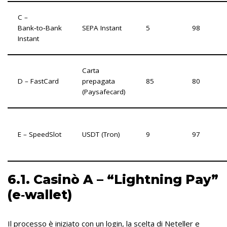
C –
Bank‑to‑Bank
SEPA Instant
5
98
Instant
Carta
D – FastCard
prepagata
85
80
(Paysafecard)
E – SpeedSlot
USDT (Tron)
9
97
6.1. Casinò A – “Lightning Pay”
(e‑wallet)
Il processo è iniziato con un login, la scelta di Neteller e