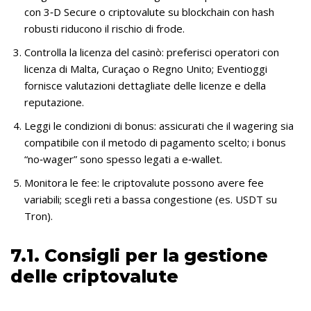
con 3‑D Secure o criptovalute su blockchain con hash
robusti riducono il rischio di frode.
Controlla la licenza del casinò: preferisci operatori con
licenza di Malta, Curaçao o Regno Unito; Eventioggi
fornisce valutazioni dettagliate delle licenze e della
reputazione.
Leggi le condizioni di bonus: assicurati che il wagering sia
compatibile con il metodo di pagamento scelto; i bonus
“no‑wager” sono spesso legati a e‑wallet.
Monitora le fee: le criptovalute possono avere fee
variabili; scegli reti a bassa congestione (es. USDT su
Tron).
7.1. Consigli per la gestione
delle criptovalute