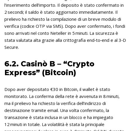
l’inserimento dell’importo. Il deposito è stato confermato in
2 secondi; il saldo è stato aggiornato immediatamente. Il
prelievo ha richiesto la compilazione di un breve modulo di
verifica (codice OTP via SMS). Dopo aver confermato, i fondi
sono arrivati nel conto Neteller in 5 minuti. La sicurezza è
stata valutata alta grazie alla crittografia end‑to‑end e al 3‑D
Secure.
6.2. Casinò B – “Crypto
Express” (Bitcoin)
Dopo aver depositato €30 in Bitcoin, il wallet è stato
monitorato. La conferma della rete è avvenuta in 8 minuti,
ma il prelievo ha richiesto la verifica dell’indirizzo di
destinazione tramite email. Una volta confermato, la
transazione è stata inclusa in un blocco e ha impiegato
12 minuti in totale. La volatilità è stata la principale