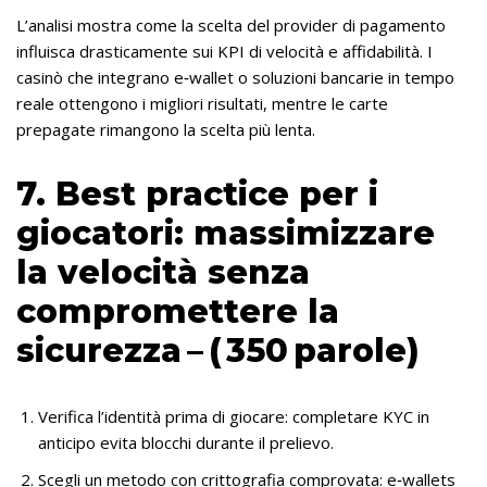
L’analisi mostra come la scelta del provider di pagamento
influisca drasticamente sui KPI di velocità e affidabilità. I
casinò che integrano e‑wallet o soluzioni bancarie in tempo
reale ottengono i migliori risultati, mentre le carte
prepagate rimangono la scelta più lenta.
7. Best practice per i
giocatori: massimizzare
la velocità senza
compromettere la
sicurezza – ( 350 parole)
Verifica l’identità prima di giocare: completare KYC in
anticipo evita blocchi durante il prelievo.
Scegli un metodo con crittografia comprovata: e‑wallets