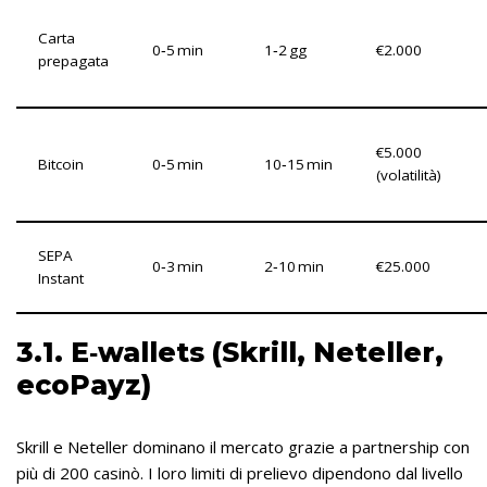
Carta
0‑5 min
1‑2 gg
€2.000
prepagata
€5.000
Bitcoin
0‑5 min
10‑15 min
(volatilità)
SEPA
0‑3 min
2‑10 min
€25.000
Instant
3.1. E‑wallets (Skrill, Neteller,
ecoPayz)
Skrill e Neteller dominano il mercato grazie a partnership con
più di 200 casinò. I loro limiti di prelievo dipendono dal livello