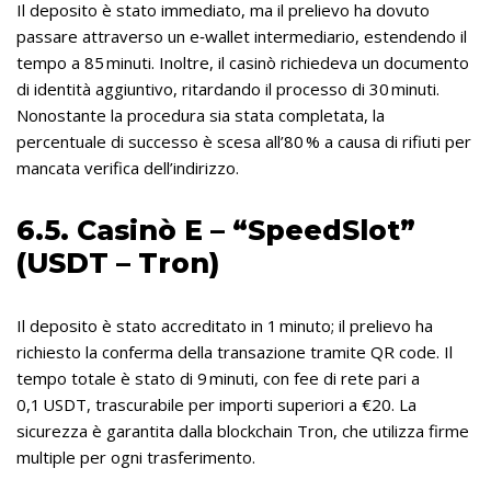
Il deposito è stato immediato, ma il prelievo ha dovuto
passare attraverso un e‑wallet intermediario, estendendo il
tempo a 85 minuti. Inoltre, il casinò richiedeva un documento
di identità aggiuntivo, ritardando il processo di 30 minuti.
Nonostante la procedura sia stata completata, la
percentuale di successo è scesa all’80 % a causa di rifiuti per
mancata verifica dell’indirizzo.
6.5. Casinò E – “SpeedSlot”
(USDT – Tron)
Il deposito è stato accreditato in 1 minuto; il prelievo ha
richiesto la conferma della transazione tramite QR code. Il
tempo totale è stato di 9 minuti, con fee di rete pari a
0,1 USDT, trascurabile per importi superiori a €20. La
sicurezza è garantita dalla blockchain Tron, che utilizza firme
multiple per ogni trasferimento.