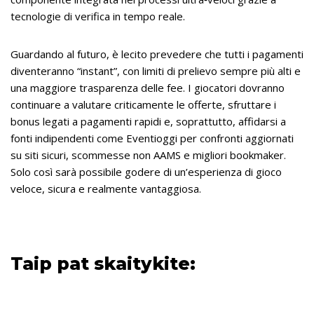
tecnologie di verifica in tempo reale.
Guardando al futuro, è lecito prevedere che tutti i pagamenti
diventeranno “instant”, con limiti di prelievo sempre più alti e
una maggiore trasparenza delle fee. I giocatori dovranno
continuare a valutare criticamente le offerte, sfruttare i
bonus legati a pagamenti rapidi e, soprattutto, affidarsi a
fonti indipendenti come Eventioggi per confronti aggiornati
su siti sicuri, scommesse non AAMS e migliori bookmaker.
Solo così sarà possibile godere di un’esperienza di gioco
veloce, sicura e realmente vantaggiosa.
Taip pat skaitykite: