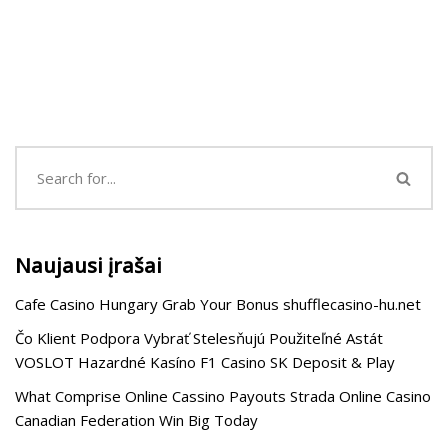
Naujausi įrašai
Cafe Casino Hungary Grab Your Bonus shufflecasino-hu.net
Čo Klient Podpora Vybrať Stelesňujú Použiteľné Astát
VOSLOT Hazardné Kasíno F1 Casino SK Deposit & Play
What Comprise Online Cassino Payouts Strada Online Casino
Canadian Federation Win Big Today