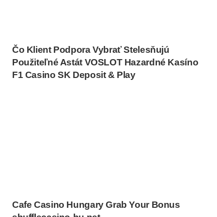
Čo Klient Podpora Vybrať Stelesňujú
Použiteľné Astát VOSLOT Hazardné Kasíno
F1 Casino SK Deposit & Play
Cafe Casino Hungary Grab Your Bonus