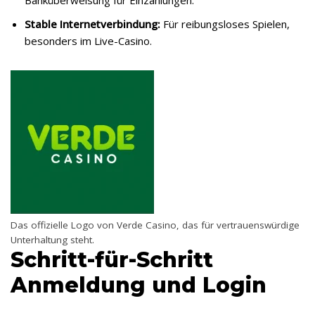
Banküberweisung für Einzahlungen.
Stable Internetverbindung:
Für reibungsloses Spielen,
besonders im Live-Casino.
Das offizielle Logo von Verde Casino, das für vertrauenswürdige
Unterhaltung steht.
Schritt-für-Schritt
Anmeldung und Login