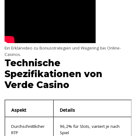
Ein Erklärvideo zu Bonusstrategien und Wagering bei Online-
Casinos.
Technische
Spezifikationen von
Verde Casino
Aspekt
Details
Durchschnittlicher
96,2% für Slots, variiert je nach
RTP
Spiel