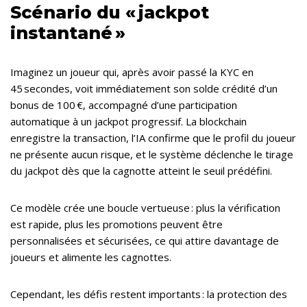
Scénario du « jackpot
instantané »
Imaginez un joueur qui, après avoir passé la KYC en
45 secondes, voit immédiatement son solde crédité d’un
bonus de 100 €, accompagné d’une participation
automatique à un jackpot progressif. La blockchain
enregistre la transaction, l’IA confirme que le profil du joueur
ne présente aucun risque, et le système déclenche le tirage
du jackpot dès que la cagnotte atteint le seuil prédéfini.
Ce modèle crée une boucle vertueuse : plus la vérification
est rapide, plus les promotions peuvent être
personnalisées et sécurisées, ce qui attire davantage de
joueurs et alimente les cagnottes.
Cependant, les défis restent importants : la protection des