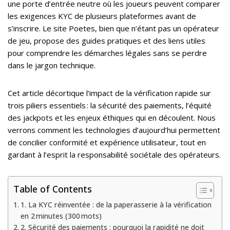
une porte d’entrée neutre où les joueurs peuvent comparer
les exigences KYC de plusieurs plateformes avant de
s’inscrire. Le site Poetes, bien que n’étant pas un opérateur
de jeu, propose des guides pratiques et des liens utiles
pour comprendre les démarches légales sans se perdre
dans le jargon technique.
Cet article décortique l’impact de la vérification rapide sur
trois piliers essentiels : la sécurité des paiements, l’équité
des jackpots et les enjeux éthiques qui en découlent. Nous
verrons comment les technologies d’aujourd’hui permettent
de concilier conformité et expérience utilisateur, tout en
gardant à l’esprit la responsabilité sociétale des opérateurs.
Table of Contents
1. La KYC réinventée : de la paperasserie à la vérification
en 2 minutes (300 mots)
2. Sécurité des paiements : pourquoi la rapidité ne doit