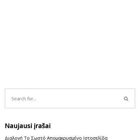
Naujausi įrašai
Διαλογή Το Σωστό Απομακρυσμένο Ιστοσελίδα