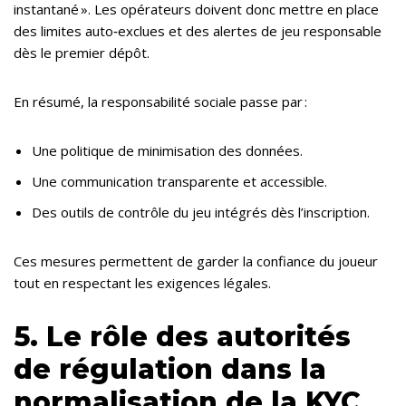
instantané ». Les opérateurs doivent donc mettre en place
des limites auto‑exclues et des alertes de jeu responsable
dès le premier dépôt.
En résumé, la responsabilité sociale passe par :
Une politique de minimisation des données.
Une communication transparente et accessible.
Des outils de contrôle du jeu intégrés dès l’inscription.
Ces mesures permettent de garder la confiance du joueur
tout en respectant les exigences légales.
5. Le rôle des autorités
de régulation dans la
normalisation de la KYC