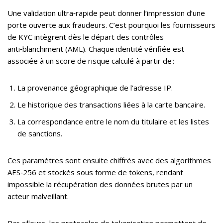
Une validation ultra‑rapide peut donner l’impression d’une
porte ouverte aux fraudeurs. C’est pourquoi les fournisseurs
de KYC intègrent dès le départ des contrôles
anti‑blanchiment (AML). Chaque identité vérifiée est
associée à un score de risque calculé à partir de :
La provenance géographique de l’adresse IP.
Le historique des transactions liées à la carte bancaire.
La correspondance entre le nom du titulaire et les listes
de sanctions.
Ces paramètres sont ensuite chiffrés avec des algorithmes
AES‑256 et stockés sous forme de tokens, rendant
impossible la récupération des données brutes par un
acteur malveillant.