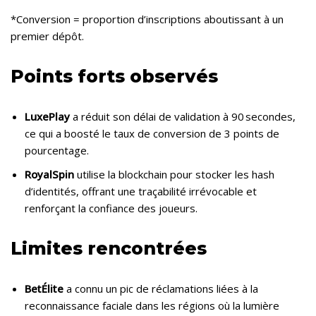
*Conversion = proportion d’inscriptions aboutissant à un
premier dépôt.
Points forts observés
LuxePlay
a réduit son délai de validation à 90 secondes,
ce qui a boosté le taux de conversion de 3 points de
pourcentage.
RoyalSpin
utilise la blockchain pour stocker les hash
d’identités, offrant une traçabilité irrévocable et
renforçant la confiance des joueurs.
Limites rencontrées
BetÉlite
a connu un pic de réclamations liées à la
reconnaissance faciale dans les régions où la lumière