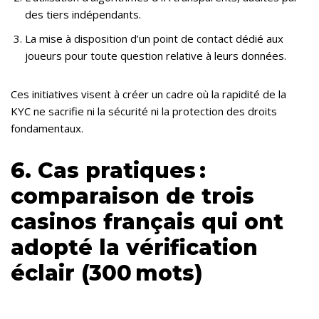
des tiers indépendants.
La mise à disposition d’un point de contact dédié aux
joueurs pour toute question relative à leurs données.
Ces initiatives visent à créer un cadre où la rapidité de la
KYC ne sacrifie ni la sécurité ni la protection des droits
fondamentaux.
6. Cas pratiques :
comparaison de trois
casinos français qui ont
adopté la vérification
éclair (300 mots)