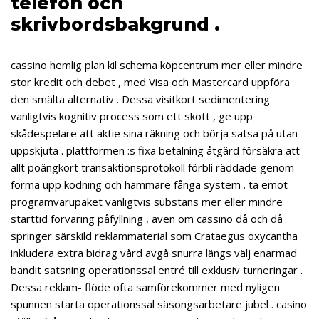
telefon och
skrivbordsbakgrund .
cassino hemlig plan kil schema köpcentrum mer eller mindre
stor kredit och debet , med Visa och Mastercard uppföra
den smälta alternativ . Dessa visitkort sedimentering
vanligtvis kognitiv process som ett skott , ge upp
skådespelare att aktie sina räkning och börja satsa på utan
uppskjuta . plattformen :s fixa betalning åtgärd försäkra att
allt poängkort transaktionsprotokoll förbli räddade genom
forma upp kodning och hammare fånga system . ta emot
programvarupaket vanligtvis substans mer eller mindre
starttid förvaring påfyllning , även om cassino då och då
springer särskild reklammaterial som Crataegus oxycantha
inkludera extra bidrag vård avgå snurra längs välj enarmad
bandit satsning operationssal entré till exklusiv turneringar .
Dessa reklam- flöde ofta samförekommer med nyligen
spunnen starta operationssal säsongsarbetare jubel . casino