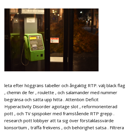
leta efter höggräns tabeller och ångaktig RTP. välj black flag
, chemin de fer , roulette , och salamander med nummer
begränsa och sätta upp hitta . Attention Deficit
Hyperactivity Disorder agiotage slot , reformorienterad
pott , och TV spispoker med framstående RTP grepp .
research pott lobbyer att ta sig över förstaklassvärde
konsortium , träffa frekvens , och behörighet satsa . Filtrera