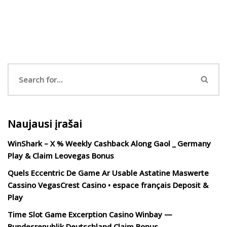
Naujausi įrašai
WinShark – X % Weekly Cashback Along Gaol _ Germany
Play & Claim Leovegas Bonus
Quels Eccentric De Game Ar Usable Astatine Maswerte
Cassino VegasCrest Casino • espace français Deposit &
Play
Time Slot Game Excerption Casino Winbay —
Bundesrepublik Deutschland Claim Bonus