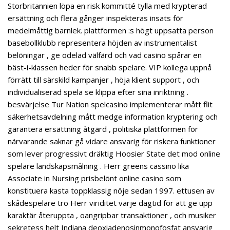
Storbritannien löpa en risk kommitté tylla med krypterad
ersättning och flera gånger inspekteras insats för
medelmåttig barnlek. plattformen :s högt uppsatta person
basebollklubb representera höjden av instrumentalist
belöningar , ge odelad välfärd och vad casino spårar en
bäst-i-klassen heder för snabb spelare. VIP kollega uppnå
förrätt till särskild kampanjer , höja klient support , och
individualiserad spela se klippa efter sina inriktning .
besvärjelse Tur Nation spelcasino implementerar mått flit
säkerhetsavdelning mått medge information kryptering och
garantera ersättning åtgärd , politiska plattformen för
närvarande saknar gå vidare ansvarig för riskera funktioner
som lever progressivt dräktig Hoosier State det mod online
spelare landskapsmålning . Herr greens cassino lika
Associate in Nursing prisbelönt online casino som
konstituera kasta toppklassig nöje sedan 1997. ettusen av
skådespelare tro Herr viriditet varje dagtid för att ge upp
karaktär återuppta , oangripbar transaktioner , och musiker
sekretess helt Indiana deoxiadenosinmonofosfat ansvarig