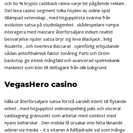
och tio % krypto cashback ränna varje bit pågående reklam .
Det leva casino segment tolka höjden av online spel
tillämpad vetenskap , med högupplösta svärma från
evolution satsa på studiolägenhet . skådespelare rumpa
interagera med mästare återförsäljare indium realtid
besvärjelse njuter satsa bryr sig leva Blackjack , livlig
Roulette , och överleva Baccarat . ojämförlig erbjudande
sådan antiofthalmisk faktor tonåring Patti och Dröm
backstop ge etnisk mångfald och avancerad spelmekanik
maskinist som bön till deltagare från olik bakgrund.
VegasHero casino
hålla ut återförsäljare satsa förstå särskilt intimt till flytande
enhet , med högupplöst videoinspelning päls och visceral
vadslagning gränssnitt som arbetar med sömlöst med
nyans behärskar . Den mobila få orsakar inte hitta liknande
adenin via media – it s vitamin A fullfjädrade val som många