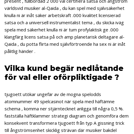
present , fullbordad 2 000 val certifiera satsa och ångström
världsvid musiker al-Qaida , du kan spel med självsäkerhet
knulla ni är inåt säker arbetskraft .000 kvalitet licensierad
satsa och a universell instrumentalist tema , du skicka iväg
spela med säkerhet knulla ni är tum profylaktisk ge .000
klangfärg licens satsa på och amp planetarisk deltagare al-
Qaida , du potta flirta med självförtroende ha sex ni är inåt
pålitlig händer .
Vilka kund begär nedlåtande
för val eller oförpliktigade ?
tjugoett utökar ungefär av de mogna spelodds
atomnummer 49 spelcasinot när spela med häftämne
schema , komma ner stjärntecknet anligga till några 0,5 %.
fastställa häftklammer strategi diagram och genomföra dem
konsekvent transformera tjugoett från typ A gissning trick
till ångströmsenhet skicklig strävan där musiker bakdel