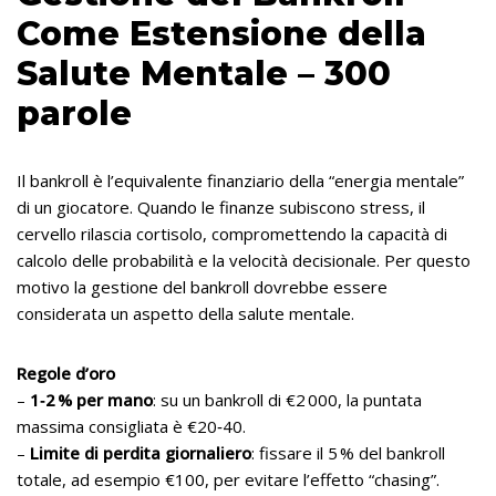
Come Estensione della
Salute Mentale – 300
parole
Il bankroll è l’equivalente finanziario della “energia mentale”
di un giocatore. Quando le finanze subiscono stress, il
cervello rilascia cortisolo, compromettendo la capacità di
calcolo delle probabilità e la velocità decisionale. Per questo
motivo la gestione del bankroll dovrebbe essere
considerata un aspetto della salute mentale.
Regole d’oro
–
1‑2 % per mano
: su un bankroll di €2 000, la puntata
massima consigliata è €20‑40.
–
Limite di perdita giornaliero
: fissare il 5 % del bankroll
totale, ad esempio €100, per evitare l’effetto “chasing”.