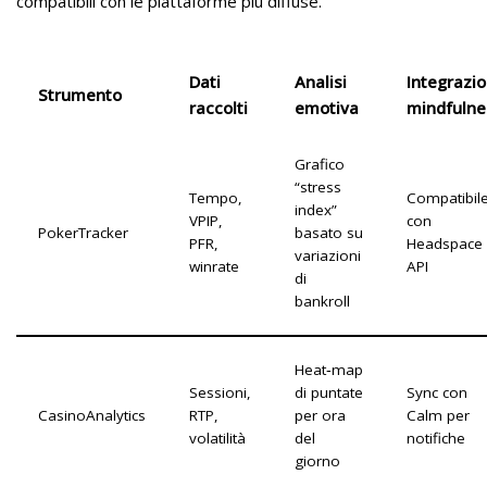
compatibili con le piattaforme più diffuse.
Dati
Analisi
Integrazi
Strumento
raccolti
emotiva
mindfulne
Grafico
“stress
Tempo,
Compatibil
index”
VPIP,
con
PokerTracker
basato su
PFR,
Headspace
variazioni
winrate
API
di
bankroll
Heat‑map
Sessioni,
di puntate
Sync con
CasinoAnalytics
RTP,
per ora
Calm per
volatilità
del
notifiche
giorno