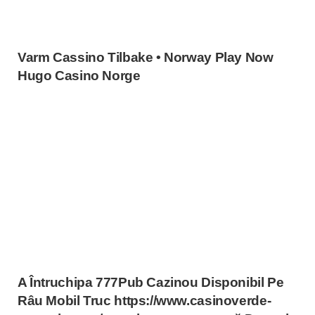
Varm Cassino Tilbake • Norway Play Now
Hugo Casino Norge
A Întruchipa 777Pub Cazinou Disponibil Pe
Râu Mobil Truc https://www.casinoverde-