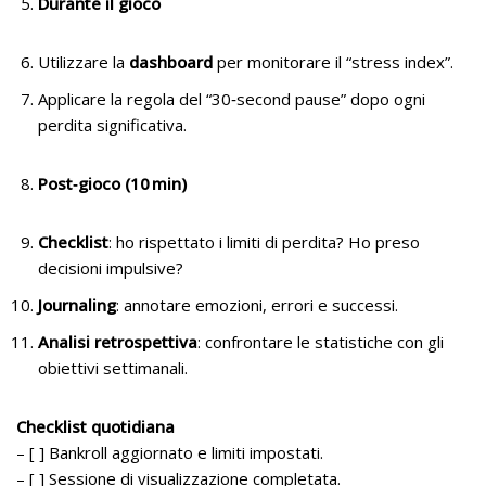
Durante il gioco
Utilizzare la
dashboard
per monitorare il “stress index”.
Applicare la regola del “30‑second pause” dopo ogni
perdita significativa.
Post‑gioco (10 min)
Checklist
: ho rispettato i limiti di perdita? Ho preso
decisioni impulsive?
Journaling
: annotare emozioni, errori e successi.
Analisi retrospettiva
: confrontare le statistiche con gli
obiettivi settimanali.
Checklist quotidiana
– [ ] Bankroll aggiornato e limiti impostati.
– [ ] Sessione di visualizzazione completata.