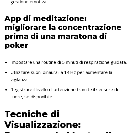
gestione emotiva.
App di meditazione:
migliorare la concentrazione
prima di una maratona di
poker
Impostare una routine di 5 minuti di respirazione guidata.
Utilizzare suoni binaurali a 14 Hz per aumentare la
vigilanza.
Registrare il livello di attenzione tramite il sensore del
cuore, se disponibile.
Tecniche di
Visualizzazione: