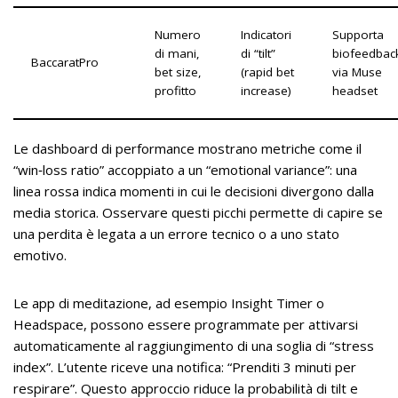
Numero
Indicatori
Supporta
di mani,
di “tilt”
biofeedbac
BaccaratPro
bet size,
(rapid bet
via Muse
profitto
increase)
headset
Le dashboard di performance mostrano metriche come il
“win‑loss ratio” accoppiato a un “emotional variance”: una
linea rossa indica momenti in cui le decisioni divergono dalla
media storica. Osservare questi picchi permette di capire se
una perdita è legata a un errore tecnico o a uno stato
emotivo.
Le app di meditazione, ad esempio Insight Timer o
Headspace, possono essere programmate per attivarsi
automaticamente al raggiungimento di una soglia di “stress
index”. L’utente riceve una notifica: “Prenditi 3 minuti per
respirare”. Questo approccio riduce la probabilità di tilt e