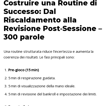
Costruire una Routine di
Successo: Dal
Riscaldamento alla
Revisione Post‑Sessione –
300 parole
Una routine strutturata riduce l’incertezza e aumenta la
coerenza dei risultati. Le fasi principali sono:
Pre‑gioco (15 min)
5 min di respirazione guidata.
5 min di visualizzazione della mano ideale.
5 min di revisione del bankroll e impostazione dei limiti.