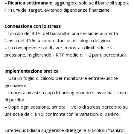
–
Ricarica settimanale
: aggiungere solo se il bankroll supera
il 110 % del target, evitando dipendenze finanziarie.
Connessione con lo stress
– Un calo del 30 % del bankroll in una sessione aumenta
l’ansia del 45 % secondo studi di psicologia del gioco.
– La consapevolezza di aver impostato limiti riduce la
pressione, migliorando il RTP medio di 1‑2 punti percentuali.
Implementazione pratica
– Usa un foglio di calcolo per monitorare entrate/uscite
giornaliere.
– Imposta avvisi su app di banking quando si avvicina il limite
di perdita.
– Dopo ogni sessione, annota il livello di stress percepito su
una scala da 1 a 10; confronta con le variazioni di bankroll.
Lafedequotidiana suggerisce di leggere articoli su “bankroll