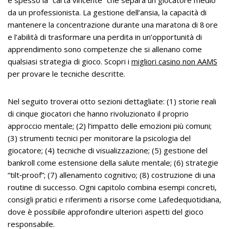
è spesso la “carta vincente” che separa un giocatore medio
da un professionista. La gestione dell’ansia, la capacità di
mantenere la concentrazione durante una maratona di 8 ore
e l’abilità di trasformare una perdita in un’opportunità di
apprendimento sono competenze che si allenano come
qualsiasi strategia di gioco. Scopri i
migliori casino non AAMS
per provare le tecniche descritte.
Nel seguito troverai otto sezioni dettagliate: (1) storie reali
di cinque giocatori che hanno rivoluzionato il proprio
approccio mentale; (2) l’impatto delle emozioni più comuni;
(3) strumenti tecnici per monitorare la psicologia del
giocatore; (4) tecniche di visualizzazione; (5) gestione del
bankroll come estensione della salute mentale; (6) strategie
“tilt‑proof”; (7) allenamento cognitivo; (8) costruzione di una
routine di successo. Ogni capitolo combina esempi concreti,
consigli pratici e riferimenti a risorse come Lafedequotidiana,
dove è possibile approfondire ulteriori aspetti del gioco
responsabile.