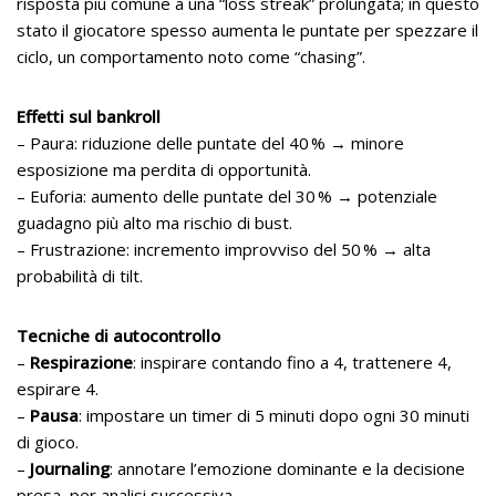
risposta più comune a una “loss streak” prolungata; in questo
stato il giocatore spesso aumenta le puntate per spezzare il
ciclo, un comportamento noto come “chasing”.
Effetti sul bankroll
– Paura: riduzione delle puntate del 40 % → minore
esposizione ma perdita di opportunità.
– Euforia: aumento delle puntate del 30 % → potenziale
guadagno più alto ma rischio di bust.
– Frustrazione: incremento improvviso del 50 % → alta
probabilità di tilt.
Tecniche di autocontrollo
–
Respirazione
: inspirare contando fino a 4, trattenere 4,
espirare 4.
–
Pausa
: impostare un timer di 5 minuti dopo ogni 30 minuti
di gioco.
–
Journaling
: annotare l’emozione dominante e la decisione
presa, per analisi successiva.