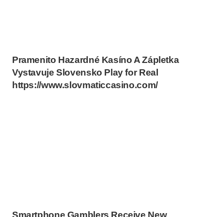
Pramenito Hazardné Kasíno A Zápletka
Vystavuje Slovensko Play for Real
https://www.slovmaticcasino.com/
Smartphone Gamblers Receive New