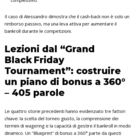
complessivo.
Il caso di Alessandro dimostra che il cash‑back non è solo un
rimborso passivo, ma una leva attiva per aumentare il
bankroll durante le competizioni.
Lezioni dal “Grand
Black Friday
Tournament”: costruire
un piano di bonus a 360°
– 405 parole
Le quattro storie precedenti hanno evidenziato tre fattori
chiave: la scelta del torneo giusto, la comprensione dei
termini di wagering e la capacità di gestire il bankroll in modo
dinamico. Un “Blueprint” di bonus a 360° parte da questi