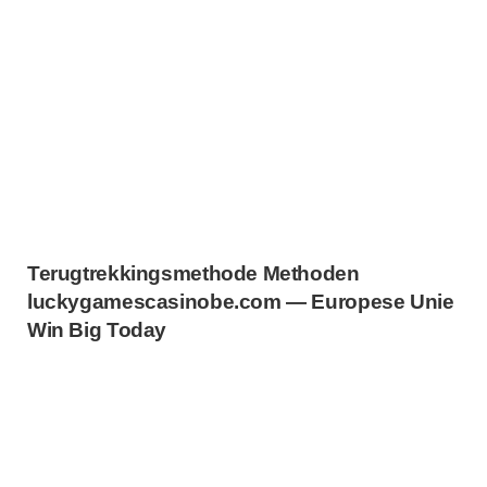
Terugtrekkingsmethode Methoden
luckygamescasinobe.com — Europese Unie
Win Big Today