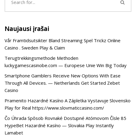
Naujausi įrašai
Vår Framtidsutsikter Bland Streaming Spel Trickz Online
Casino . Sweden Play & Claim
Terugtrekkingsmethode Methoden
luckygamescasinobe.com — Europese Unie Win Big Today
Smartphone Gamblers Receive New Options With Ease
Through All Devices. — Netherlands Get Started Zebet
Casino
Pramenito Hazardné Kasíno A Zápletka Vystavuje Slovensko
Play for Real https://www.slovmaticcasino.com/
Čo Úhrada Spôsob Rovnaké Dostupné Atómovom Čísle 85
HypeBet Hazardné Kasíno — Slovakia Play Instantly
Lamabet