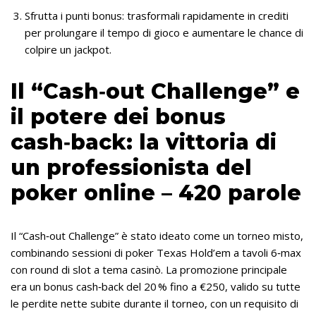
Sfrutta i punti bonus: trasformali rapidamente in crediti
per prolungare il tempo di gioco e aumentare le chance di
colpire un jackpot.
Il “Cash‑out Challenge” e
il potere dei bonus
cash‑back: la vittoria di
un professionista del
poker online – 420 parole
Il “Cash‑out Challenge” è stato ideato come un torneo misto,
combinando sessioni di poker Texas Hold’em a tavoli 6‑max
con round di slot a tema casinò. La promozione principale
era un bonus cash‑back del 20 % fino a €250, valido su tutte
le perdite nette subite durante il torneo, con un requisito di