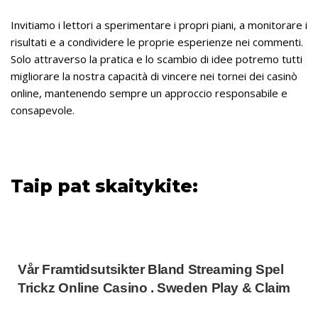
Invitiamo i lettori a sperimentare i propri piani, a monitorare i
risultati e a condividere le proprie esperienze nei commenti.
Solo attraverso la pratica e lo scambio di idee potremo tutti
migliorare la nostra capacità di vincere nei tornei dei casinò
online, mantenendo sempre un approccio responsabile e
consapevole.
Taip pat skaitykite:
Vår Framtidsutsikter Bland Streaming Spel
Trickz Online Casino . Sweden Play & Claim