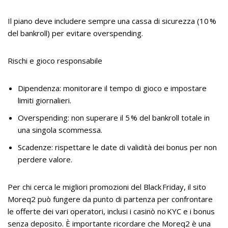
Il piano deve includere sempre una cassa di sicurezza (10 %
del bankroll) per evitare overspending.
Rischi e gioco responsabile
Dipendenza: monitorare il tempo di gioco e impostare
limiti giornalieri.
Overspending: non superare il 5 % del bankroll totale in
una singola scommessa.
Scadenze: rispettare le date di validità dei bonus per non
perdere valore.
Per chi cerca le migliori promozioni del Black Friday, il sito
Moreq2 può fungere da punto di partenza per confrontare
le offerte dei vari operatori, inclusi i casinò no KYC e i bonus
senza deposito. È importante ricordare che Moreq2 è una