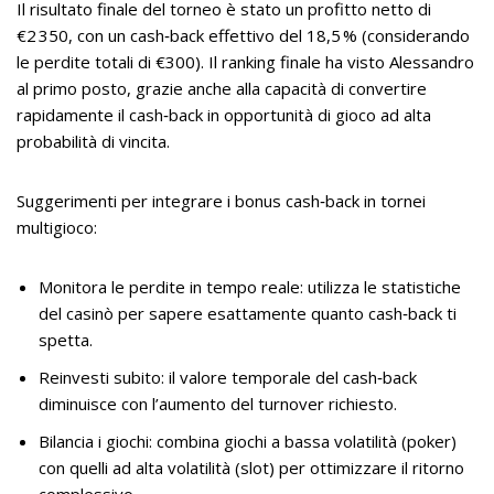
Il risultato finale del torneo è stato un profitto netto di
€2 350, con un cash‑back effettivo del 18,5 % (considerando
le perdite totali di €300). Il ranking finale ha visto Alessandro
al primo posto, grazie anche alla capacità di convertire
rapidamente il cash‑back in opportunità di gioco ad alta
probabilità di vincita.
Suggerimenti per integrare i bonus cash‑back in tornei
multigioco:
Monitora le perdite in tempo reale: utilizza le statistiche
del casinò per sapere esattamente quanto cash‑back ti
spetta.
Reinvesti subito: il valore temporale del cash‑back
diminuisce con l’aumento del turnover richiesto.
Bilancia i giochi: combina giochi a bassa volatilità (poker)
con quelli ad alta volatilità (slot) per ottimizzare il ritorno