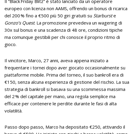
Il “Black Friday Blitz” è stato lanciato da un operatore
europeo con licenza non AAMS, offrendo un bonus di ricarica
del 200 % fino a €500 più 50 giri gratuiti su
Starburst
e
Gonzo’s Quest
. La promozione prevedeva un wagering di
30x sul bonus e una scadenza di 48 ore, condizioni tipiche
ma comunque gestibili per chi conosce il proprio ritmo di
gioco.
Il vincitore, Marco, 27 anni, aveva appena iniziato a
frequentare i tornei dopo aver giocato occasionalmente su
piattaforme mobile. Prima del torneo, il suo bankroll era di
€150, senza alcuna esperienza di gestione del rischio. La sua
strategia di bankroll si basava su una scommessa massima
del 2 % del capitale per mano, una regola semplice ma
efficace per contenere le perdite durante le fasi di alta
volatilità.
Passo dopo passo, Marco ha depositato €250, attivando il