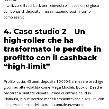
– Utilizzare il cashback per reinvestire in sessioni di gioco
con bonus di deposito, massimizzando così il ritorno
complessivo.
4. Caso studio 2 – Un
high‑roller che ha
trasformato le perdite in
profitto con il cashback
“high‑limit”
Profilo: Lucia, 45 anni, deposita 15 000 € al mese e predilige
giochi ad alta volatilità come Mega Moolah, Book of Dead e
baccarat a puntate elevate. Prima di entrare nel club
Platinum, le sue perdite mensili ammontavano a 4 500 €, con
una perdita netta del 30 % sul capitale investito.