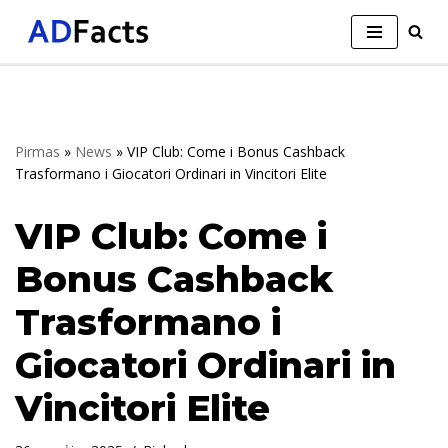
Skip
to
content
Pirmas
»
News
»
VIP Club: Come i Bonus Cashback
Trasformano i Giocatori Ordinari in Vincitori Elite
VIP Club: Come i
Bonus Cashback
Trasformano i
Giocatori Ordinari in
Vincitori Elite