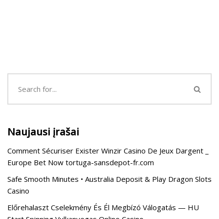
Naujausi įrašai
Comment Sécuriser Exister Winzir Casino De Jeux Dargent _
Europe Bet Now tortuga-sansdepot-fr.com
Safe Smooth Minutes • Australia Deposit & Play Dragon Slots
Casino
Előrehalaszt Cselekmény És Él Megbízó Válogatás — HU