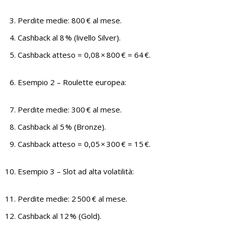
Perdite medie: 800 € al mese.
Cashback al 8 % (livello Silver).
Cashback atteso = 0,08 × 800 € = 64 €.
Esempio 2 – Roulette europea:
Perdite medie: 300 € al mese.
Cashback al 5 % (Bronze).
Cashback atteso = 0,05 × 300 € = 15 €.
Esempio 3 – Slot ad alta volatilità:
Perdite medie: 2 500 € al mese.
Cashback al 12 % (Gold).