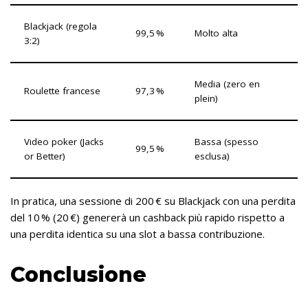
Blackjack (regola
99,5 %
Molto alta
3:2)
Media (zero en
Roulette francese
97,3 %
plein)
Video poker (Jacks
Bassa (spesso
99,5 %
or Better)
esclusa)
In pratica, una sessione di 200 € su Blackjack con una perdita
del 10 % (20 €) genererà un cashback più rapido rispetto a
una perdita identica su una slot a bassa contribuzione.
Conclusione