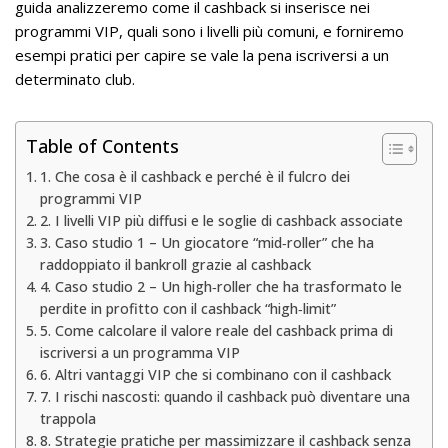
guida analizzeremo come il cashback si inserisce nei
programmi VIP, quali sono i livelli più comuni, e forniremo
esempi pratici per capire se vale la pena iscriversi a un
determinato club.
Table of Contents
1. Che cosa è il cashback e perché è il fulcro dei
programmi VIP
2. I livelli VIP più diffusi e le soglie di cashback associate
3. Caso studio 1 – Un giocatore “mid‑roller” che ha
raddoppiato il bankroll grazie al cashback
4. Caso studio 2 – Un high‑roller che ha trasformato le
perdite in profitto con il cashback “high‑limit”
5. Come calcolare il valore reale del cashback prima di
iscriversi a un programma VIP
6. Altri vantaggi VIP che si combinano con il cashback
7. I rischi nascosti: quando il cashback può diventare una
trappola
8. Strategie pratiche per massimizzare il cashback senza