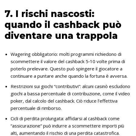
7. I rischi nascosti:
quando il cashback può
diventare una trappola
Wagering obbligatorio: molti programmi richiedono di
scommettere il valore del cashback 5‑10 volte prima di
poterlo prelevare. Questo può spingere il giocatore a
continuare a puntare anche quando la fortuna è avversa.
Restrizioni sui giochi “contributivi”: alcuni casinò escludono
giochi a bassa percentuale di contribuzione, come il video
poker, dal calcolo del cashback. Ciò riduce l’effettiva
percentuale di rimborso.
Cicli di perdita prolungata: affidarsi al cashback come
“assicurazione” può indurre a scommettere importi più
alti, aumentando il rischio di una perdita catastrofica.