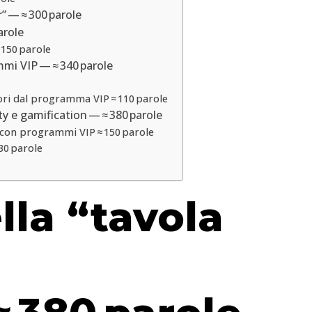
r” — ≈ 300 parole
parole
≈ 150 parole
ammi VIP — ≈ 340 parole
ori dal programma VIP ≈ 110 parole
lty e gamification — ≈ 380 parole
 con programmi VIP ≈ 150 parole
130 parole
ella “tavola