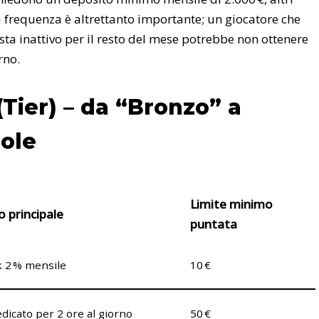
a frequenza è altrettanto importante; un giocatore che
ta inattivo per il resto del mese potrebbe non ottenere
rno.
i (Tier) – da “Bronzo” a
role
Limite minimo
o principale
puntata
 2 % mensile
10 €
dicato per 2 ore al giorno
50 €