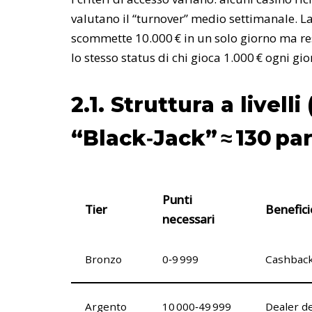
valutano il “turnover” medio settimanale. L
scommette 10.000 € in un solo giorno ma res
lo stesso status di chi gioca 1.000 € ogni gio
2.1. Struttura a livell
“Black‑Jack” ≈ 130 pa
Punti
Tier
Benefici
necessari
Bronzo
0‑9 999
Cashback
Argento
10 000‑49 999
Dealer de