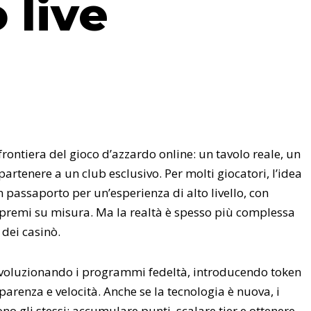
 live
frontiera del gioco d’azzardo online: un tavolo reale, un
partenere a un club esclusivo. Per molti giocatori, l’idea
n passaporto per un’esperienza di alto livello, con
 premi su misura. Ma la realtà è spesso più complessa
 dei casinò.
voluzionando i programmi fedeltà, introducendo token
renza e velocità. Anche se la tecnologia è nuova, i
o gli stessi: accumulare punti, scalare tier e ottenere