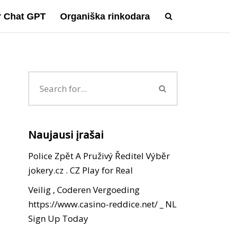
ir Chat GPT
Organiška rinkodara
Naujausi įrašai
Police Zpět A Pruživý Ředitel Výběr
jokery.cz . CZ Play for Real
Veilig , Coderen Vergoeding
https://www.casino-reddice.net/ _ NL
Sign Up Today