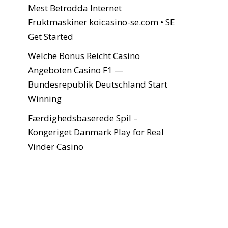
Mest Betrodda Internet
Fruktmaskiner koicasino-se.com • SE
Get Started
Welche Bonus Reicht Casino
Angeboten Casino F1 —
Bundesrepublik Deutschland Start
Winning
Færdighedsbaserede Spil –
Kongeriget Danmark Play for Real
Vinder Casino