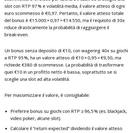
slot con RTP 97 % e volatilità media, il valore atteso di ogni
euro scommesso è €0,97. Pertanto, il valore atteso totale
del bonus è €15.000 × 0,97 = €14.550, ma il requisito di 30x
riduce drasticamente la probabilità di raggiungere il
break‑even.
Un bonus senza deposito di €10, con wagering 40x su giochi
a RTP 95 %, ha un valore atteso di €10 × 0,95 = €9,50, ma
richiede €380 di scommesse. La probabilità di trasformare
quei €10 in un profitto netto è bassa, soprattutto se si
sceglie una slot ad alta volatilità.
Per massimizzare il valore, è consigliabile:
Preferire bonus su giochi con RTP ≥ 96,5 % (es. blackjack,
video poker, alcune slot).
Calcolare il “return expected” dividendo il valore atteso