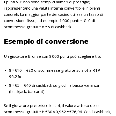
I punti VIP non sono semplici numeri di prestigio;
rappresentano una valuta interna convertibile in premi
concreti. La maggior parte dei casinò utilizza un tasso di
conversione fisso, ad esempio 1 000 punti = €10 di
scommesse gratuite o €5 di cashback.
Esempio di conversione
Un giocatore Bronze con 8 000 punti può scegliere tra:
8 × €10 = €80 di scommesse gratuite su slot a RTP
96,2 %
8 × €5 = €40 di cashback su giochi a bassa varianza
(blackjack, baccarat)
Se il giocatore preferisce le slot, il valore atteso delle
scommesse gratuite è €80 × 0,962 = €76,96. Con il cashback,