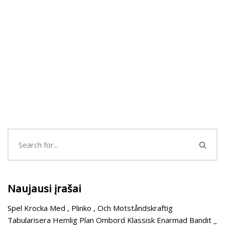
Naujausi įrašai
Spel Krocka Med , Plinko , Och Motståndskraftig
Tabularisera Hemlig Plan Ombord Klassisk Enarmad Bandit _