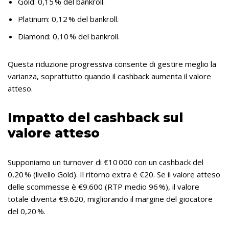
Gold: 0,15 % del bankroll.
Platinum: 0,12 % del bankroll.
Diamond: 0,10 % del bankroll.
Questa riduzione progressiva consente di gestire meglio la
varianza, soprattutto quando il cashback aumenta il valore
atteso.
Impatto del cashback sul
valore atteso
Supponiamo un turnover di €10 000 con un cashback del
0,20 % (livello Gold). Il ritorno extra è €20. Se il valore atteso
delle scommesse è €9.600 (RTP medio 96 %), il valore
totale diventa €9.620, migliorando il margine del giocatore
del 0,20 %.