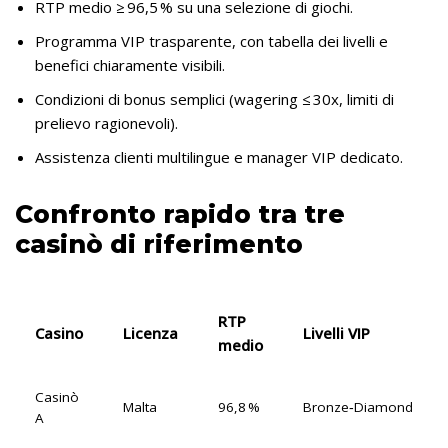
RTP medio ≥ 96,5 % su una selezione di giochi.
Programma VIP trasparente, con tabella dei livelli e
benefici chiaramente visibili.
Condizioni di bonus semplici (wagering ≤ 30x, limiti di
prelievo ragionevoli).
Assistenza clienti multilingue e manager VIP dedicato.
Confronto rapido tra tre
casinò di riferimento
RTP
Casino
Licenza
Livelli VIP
medio
Casinò
Malta
96,8 %
Bronze‑Diamond
A