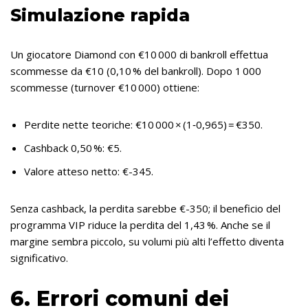
Simulazione rapida
Un giocatore Diamond con €10 000 di bankroll effettua
scommesse da €10 (0,10 % del bankroll). Dopo 1 000
scommesse (turnover €10 000) ottiene:
Perdite nette teoriche: €10 000 × (1‑0,965) = €350.
Cashback 0,50 %: €5.
Valore atteso netto: €-345.
Senza cashback, la perdita sarebbe €-350; il beneficio del
programma VIP riduce la perdita del 1,43 %. Anche se il
margine sembra piccolo, su volumi più alti l’effetto diventa
significativo.
6. Errori comuni dei