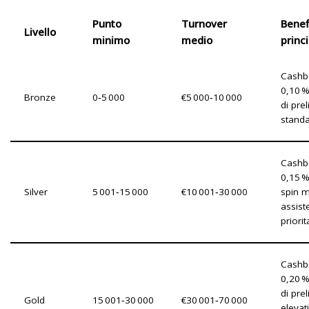
Punto
Turnover
Benef
Livello
minimo
medio
princi
Cashb
0,10 %,
Bronze
0‑5 000
€5 000‑10 000
di pre
stand
Cashb
0,15 %
Silver
5 001‑15 000
€10 001‑30 000
spin m
assist
priorit
Cashb
0,20 %,
di pre
Gold
15 001‑30 000
€30 001‑70 000
elevati