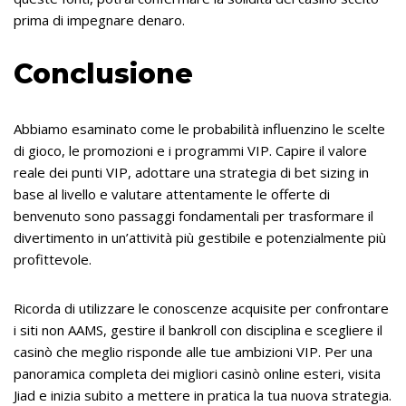
prima di impegnare denaro.
Conclusione
Abbiamo esaminato come le probabilità influenzino le scelte
di gioco, le promozioni e i programmi VIP. Capire il valore
reale dei punti VIP, adottare una strategia di bet sizing in
base al livello e valutare attentamente le offerte di
benvenuto sono passaggi fondamentali per trasformare il
divertimento in un’attività più gestibile e potenzialmente più
profittevole.
Ricorda di utilizzare le conoscenze acquisite per confrontare
i siti non AAMS, gestire il bankroll con disciplina e scegliere il
casinò che meglio risponde alle tue ambizioni VIP. Per una
panoramica completa dei migliori casinò online esteri, visita
Jiad e inizia subito a mettere in pratica la tua nuova strategia.