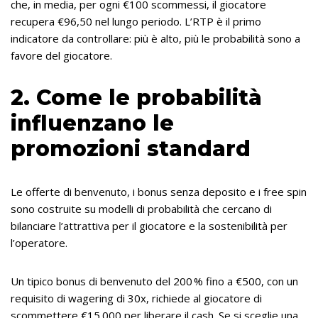
che, in media, per ogni €100 scommessi, il giocatore
recupera €96,50 nel lungo periodo. L’RTP è il primo
indicatore da controllare: più è alto, più le probabilità sono a
favore del giocatore.
2. Come le probabilità
influenzano le
promozioni standard
Le offerte di benvenuto, i bonus senza deposito e i free spin
sono costruite su modelli di probabilità che cercano di
bilanciare l’attrattiva per il giocatore e la sostenibilità per
l’operatore.
Un tipico bonus di benvenuto del 200 % fino a €500, con un
requisito di wagering di 30x, richiede al giocatore di
scommettere €15.000 per liberare il cash. Se si sceglie una