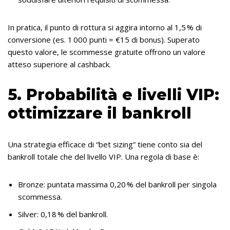
In pratica, il punto di rottura si aggira intorno al 1,5 % di
conversione (es. 1 000 punti = €15 di bonus). Superato
questo valore, le scommesse gratuite offrono un valore
atteso superiore al cashback.
5. Probabilità e livelli VIP:
ottimizzare il bankroll
Una strategia efficace di “bet sizing” tiene conto sia del
bankroll totale che del livello VIP. Una regola di base è:
Bronze: puntata massima 0,20 % del bankroll per singola
scommessa.
Silver: 0,18 % del bankroll.