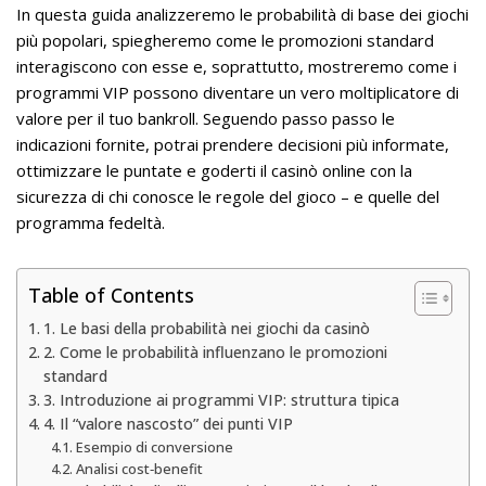
In questa guida analizzeremo le probabilità di base dei giochi
più popolari, spiegheremo come le promozioni standard
interagiscono con esse e, soprattutto, mostreremo come i
programmi VIP possono diventare un vero moltiplicatore di
valore per il tuo bankroll. Seguendo passo passo le
indicazioni fornite, potrai prendere decisioni più informate,
ottimizzare le puntate e goderti il casinò online con la
sicurezza di chi conosce le regole del gioco – e quelle del
programma fedeltà.
Table of Contents
1. Le basi della probabilità nei giochi da casinò
2. Come le probabilità influenzano le promozioni
standard
3. Introduzione ai programmi VIP: struttura tipica
4. Il “valore nascosto” dei punti VIP
Esempio di conversione
Analisi cost‑benefit