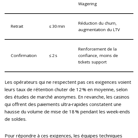
Wagering
Réduction du churn,
Retrait
≤ 30 min
augmentation du LTV
Renforcement de la
Confirmation
≤ 2 s
confiance, moins de
tickets support
Les opérateurs qui ne respectent pas ces exigences voient
leurs taux de rétention chuter de 12 % en moyenne, selon
des études de marché anonymes. En revanche, les casinos
qui offrent des paiements ultra‑rapides constatent une
hausse du volume de mise de 18 % pendant les week‑ends
de soldes.
Pour répondre à ces exigences, les équipes techniques