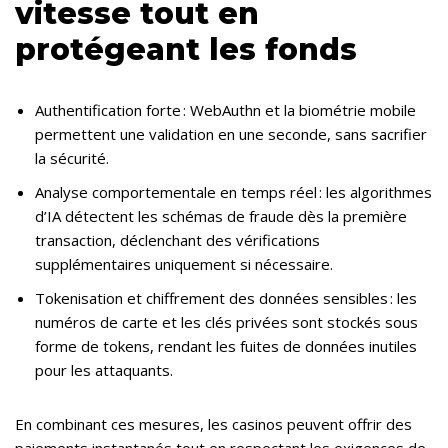
vitesse tout en
protégeant les fonds
Authentification forte : WebAuthn et la biométrie mobile
permettent une validation en une seconde, sans sacrifier
la sécurité.
Analyse comportementale en temps réel : les algorithmes
d’IA détectent les schémas de fraude dès la première
transaction, déclenchant des vérifications
supplémentaires uniquement si nécessaire.
Tokenisation et chiffrement des données sensibles : les
numéros de carte et les clés privées sont stockés sous
forme de tokens, rendant les fuites de données inutiles
pour les attaquants.
En combinant ces mesures, les casinos peuvent offrir des