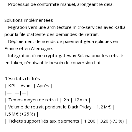
– Processus de conformité manuel, allongeant le délai.
Solutions implémentées
– Migration vers une architecture micro‑services avec Kafka
pour la file d’attente des demandes de retrait.
– Déploiement de nœuds de paiement géo‑répliqués en
France et en Allemagne.
– Intégration d’une crypto‑gateway Solana pour les retraits
en token, réduisant le besoin de conversion fiat.
Résultats chiffrés
| KPI | Avant | Après |
|—|—|—|
| Temps moyen de retrait | 2 h | 12 min |
| Volume de retrait pendant le Black Friday | 1,2 M € |
1,5 M € (+25 %) |
| Tickets support liés aux paiements | 1 200 | 320 (‑73 %) |