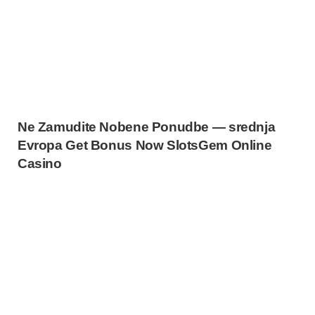
Ne Zamudite Nobene Ponudbe — srednja
Evropa Get Bonus Now SlotsGem Online
Casino