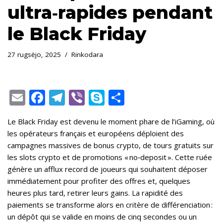
ultra‑rapides pendant
le Black Friday
27 rugsėjo, 2025
Rinkodara
E
F
T
Vi
S
S
m
ac
el
b
k
h
Le Black Friday est devenu le moment phare de l’iGaming, où
ai
e
e
er
y
ar
les opérateurs français et européens déploient des
l
b
gr
p
e
campagnes massives de bonus crypto, de tours gratuits sur
o
a
e
les slots crypto et de promotions « no‑deposit ». Cette ruée
génère un afflux record de joueurs qui souhaitent déposer
o
m
immédiatement pour profiter des offres et, quelques
k
heures plus tard, retirer leurs gains. La rapidité des
paiements se transforme alors en critère de différenciation :
un dépôt qui se valide en moins de cinq secondes ou un