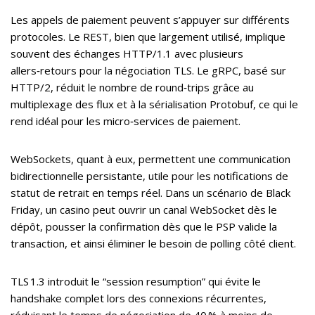
Les appels de paiement peuvent s’appuyer sur différents
protocoles. Le REST, bien que largement utilisé, implique
souvent des échanges HTTP/1.1 avec plusieurs
allers‑retours pour la négociation TLS. Le gRPC, basé sur
HTTP/2, réduit le nombre de round‑trips grâce au
multiplexage des flux et à la sérialisation Protobuf, ce qui le
rend idéal pour les micro‑services de paiement.
WebSockets, quant à eux, permettent une communication
bidirectionnelle persistante, utile pour les notifications de
statut de retrait en temps réel. Dans un scénario de Black
Friday, un casino peut ouvrir un canal WebSocket dès le
dépôt, pousser la confirmation dès que le PSP valide la
transaction, et ainsi éliminer le besoin de polling côté client.
TLS 1.3 introduit le “session resumption” qui évite le
handshake complet lors des connexions récurrentes,