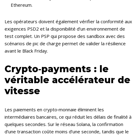
Ethereum.
Les opérateurs doivent également vérifier la conformité aux
exigences PSD2 et la disponibilité d’un environnement de
test complet. Un PSP qui propose des sandbox avec des
scénarios de pic de charge permet de valider la résilience
avant le Black Friday.
Crypto‑payments : le
véritable accélérateur de
vitesse
Les paiements en crypto‑monnaie éliminent les
intermédiaires bancaires, ce qui réduit les délais de finalité à
quelques secondes. Sur le réseau Solana, la confirmation
d’une transaction coûte moins d’une seconde, tandis que le