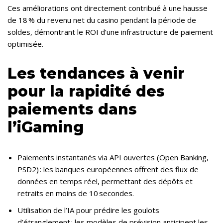
Ces améliorations ont directement contribué à une hausse
de 18 % du revenu net du casino pendant la période de
soldes, démontrant le ROI d’une infrastructure de paiement
optimisée.
Les tendances à venir
pour la rapidité des
paiements dans
l’iGaming
Paiements instantanés via API ouvertes (Open Banking,
PSD2) : les banques européennes offrent des flux de
données en temps réel, permettant des dépôts et
retraits en moins de 10 secondes.
Utilisation de l’IA pour prédire les goulots
d’étranglement : les modèles de prévision anticipent les