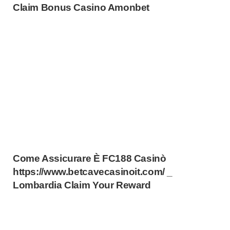
Claim Bonus Casino Amonbet
Come Assicurare È FC188 Casinò
https://www.betcavecasinoit.com/ _
Lombardia Claim Your Reward