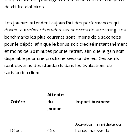
de chiffre d’affaires.
Les joueurs attendent aujourd’hui des performances qui
étaient autrefois réservées aux services de streaming. Les
benchmarks les plus courants sont : moins de 5 secondes
pour le dépôt, afin que le bonus soit crédité instantanément,
et moins de 30 minutes pour le retrait, afin que le gain soit
disponible pour une prochaine session de jeu. Ces seuils
sont devenus des standards dans les évaluations de
satisfaction client.
Attente
Critère
du
Impact business
joueur
Activation immédiate du
Dépôt
≤ 5 s
bonus, hausse du