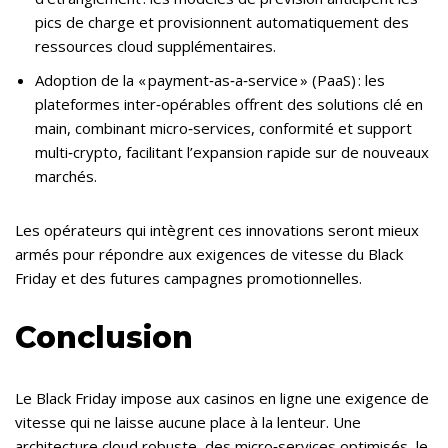
pics de charge et provisionnent automatiquement des
ressources cloud supplémentaires.
Adoption de la « payment‑as‑a‑service » (PaaS) : les
plateformes inter‑opérables offrent des solutions clé en
main, combinant micro‑services, conformité et support
multi‑crypto, facilitant l’expansion rapide sur de nouveaux
marchés.
Les opérateurs qui intègrent ces innovations seront mieux
armés pour répondre aux exigences de vitesse du Black
Friday et des futures campagnes promotionnelles.
Conclusion
Le Black Friday impose aux casinos en ligne une exigence de
vitesse qui ne laisse aucune place à la lenteur. Une
architecture cloud robuste, des micro‑services optimisés, le