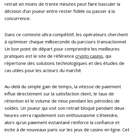
retrait en moins de trente minutes peut faire basculer la
décision d’un joueur entre rester fidèle ou passer à la
concurrence.
Dans ce contexte ultra‑compétitif, les opérateurs cherchent
à optimiser chaque milliseconde du parcours transactionnel.
Un bon point de départ pour comprendre les meilleures
pratiques est le site de référence
crypto casino
, qui
répertorie des solutions technologiques et des études de
cas utiles pour les acteurs du marché.
Au-delà du simple gain de temps, la vitesse de paiement
influe directement sur la satisfaction client, le taux de
rétention et le volume de mise pendant les périodes de
soldes. Un joueur qui voit son retrait bloqué pendant deux
heures verra rapidement son enthousiasme s’éteindre,
alors qu’un paiement instantané renforce la confiance et
incite à de nouveaux paris sur les jeux de casino en ligne. Cet