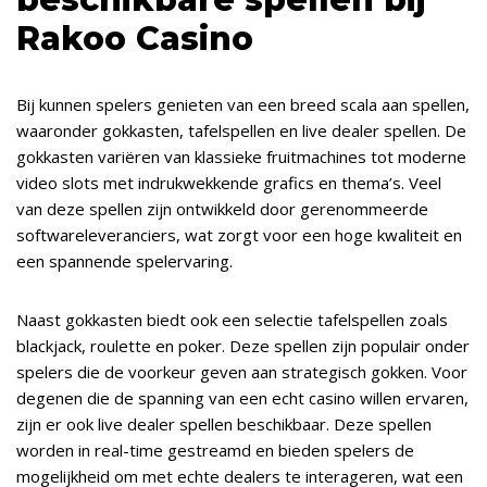
Rakoo Casino
Bij kunnen spelers genieten van een breed scala aan spellen,
waaronder gokkasten, tafelspellen en live dealer spellen. De
gokkasten variëren van klassieke fruitmachines tot moderne
video slots met indrukwekkende grafics en thema’s. Veel
van deze spellen zijn ontwikkeld door gerenommeerde
softwareleveranciers, wat zorgt voor een hoge kwaliteit en
een spannende spelervaring.
Naast gokkasten biedt ook een selectie tafelspellen zoals
blackjack, roulette en poker. Deze spellen zijn populair onder
spelers die de voorkeur geven aan strategisch gokken. Voor
degenen die de spanning van een echt casino willen ervaren,
zijn er ook live dealer spellen beschikbaar. Deze spellen
worden in real-time gestreamd en bieden spelers de
mogelijkheid om met echte dealers te interageren, wat een