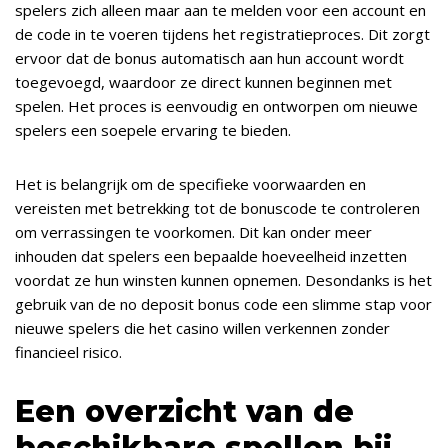
spelers zich alleen maar aan te melden voor een account en
de code in te voeren tijdens het registratieproces. Dit zorgt
ervoor dat de bonus automatisch aan hun account wordt
toegevoegd, waardoor ze direct kunnen beginnen met
spelen. Het proces is eenvoudig en ontworpen om nieuwe
spelers een soepele ervaring te bieden.
Het is belangrijk om de specifieke voorwaarden en
vereisten met betrekking tot de bonuscode te controleren
om verrassingen te voorkomen. Dit kan onder meer
inhouden dat spelers een bepaalde hoeveelheid inzetten
voordat ze hun winsten kunnen opnemen. Desondanks is het
gebruik van de no deposit bonus code een slimme stap voor
nieuwe spelers die het casino willen verkennen zonder
financieel risico.
Een overzicht van de
beschikbare spellen bij