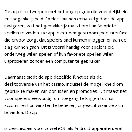
De app is ontworpen met het oog op gebruiksvriendelijkheid
en toegankelijkheid. Spelers kunnen eenvoudig door de app
navigeren, wat het gemakkelijk maakt om hun favoriete
spellen te vinden. De app biedt een gestroomlijnde interface
die ervoor zorgt dat spelers snel kunnen inloggen en aan de
slag kunnen gaan. Dit is vooral handig voor spelers die
onderweg willen spelen of hun favoriete spellen willen
uitproberen zonder een computer te gebruiken.
Daarnaast biedt de app dezelfde functies als de
desktopversie van het casino, inclusief de mogelijkheid om
gebruik te maken van bonussen en promoties. Dit maakt het
voor spelers eenvoudig om toegang te krijgen tot hun
account en hun winsten te beheren, ongeacht waar ze zich
bevinden. De ap
is beschikbaar voor zowel iOS- als Android-apparaten, wat