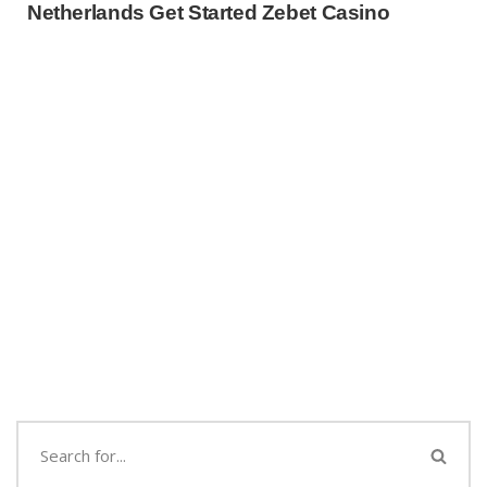
Netherlands Get Started Zebet Casino