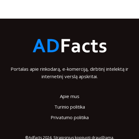
Portalas apie rinkodarą, e-komerciją, dirbtinį intelektą ir
internetinį verslą apskritai.
Apie mus
Turinio politika
Privatumo politika
®Adfacts 2024. Straipsnius kopijuoti draudžiama.