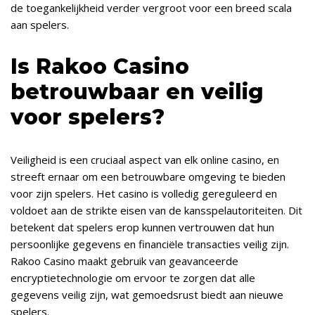
de toegankelijkheid verder vergroot voor een breed scala
aan spelers.
Is Rakoo Casino
betrouwbaar en veilig
voor spelers?
Veiligheid is een cruciaal aspect van elk online casino, en
streeft ernaar om een betrouwbare omgeving te bieden
voor zijn spelers. Het casino is volledig gereguleerd en
voldoet aan de strikte eisen van de kansspelautoriteiten. Dit
betekent dat spelers erop kunnen vertrouwen dat hun
persoonlijke gegevens en financiële transacties veilig zijn.
Rakoo Casino maakt gebruik van geavanceerde
encryptietechnologie om ervoor te zorgen dat alle
gegevens veilig zijn, wat gemoedsrust biedt aan nieuwe
spelers.