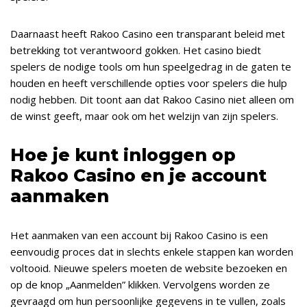
Daarnaast heeft Rakoo Casino een transparant beleid met
betrekking tot verantwoord gokken. Het casino biedt
spelers de nodige tools om hun speelgedrag in de gaten te
houden en heeft verschillende opties voor spelers die hulp
nodig hebben. Dit toont aan dat Rakoo Casino niet alleen om
de winst geeft, maar ook om het welzijn van zijn spelers.
Hoe je kunt inloggen op
Rakoo Casino en je account
aanmaken
Het aanmaken van een account bij Rakoo Casino is een
eenvoudig proces dat in slechts enkele stappen kan worden
voltooid. Nieuwe spelers moeten de website bezoeken en
op de knop „Aanmelden” klikken. Vervolgens worden ze
gevraagd om hun persoonlijke gegevens in te vullen, zoals