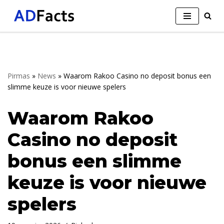
Skip
to
content
Pirmas
»
News
»
Waarom Rakoo Casino no deposit bonus een
slimme keuze is voor nieuwe spelers
Waarom Rakoo
Casino no deposit
bonus een slimme
keuze is voor nieuwe
spelers