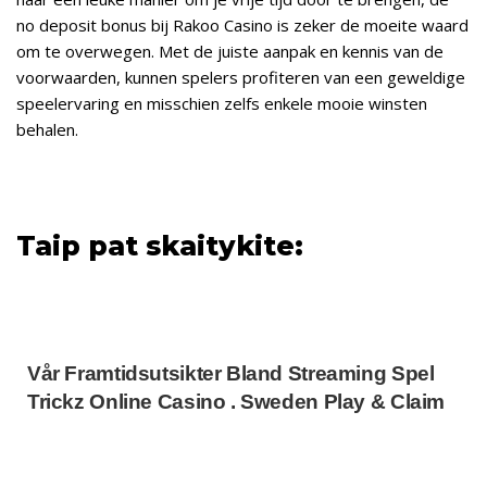
no deposit bonus bij Rakoo Casino is zeker de moeite waard
om te overwegen. Met de juiste aanpak en kennis van de
voorwaarden, kunnen spelers profiteren van een geweldige
speelervaring en misschien zelfs enkele mooie winsten
behalen.
Taip pat skaitykite:
Vår Framtidsutsikter Bland Streaming Spel
Trickz Online Casino . Sweden Play & Claim