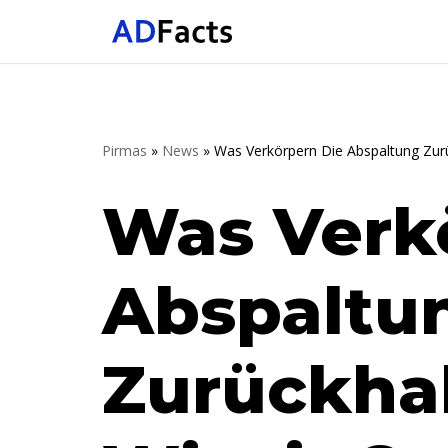
Skip
to
content
Pirmas
»
News
»
Was Verkörpern Die Abspaltung Zurüc
Was Verk
Abspaltu
Zurückhal