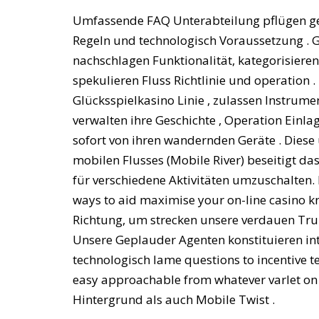
Umfassende FAQ Unterabteilung pflügen ge
Regeln und technologisch Voraussetzung . G
nachschlagen Funktionalität, kategorisie
spekulieren Fluss Richtlinie und operation 
Glücksspielkasino Linie , zulassen Instrume
verwalten ihre Geschichte , Operation Ein
sofort von ihren wandernden Geräte . Dies
mobilen Flusses (Mobile River) beseitigt d
für verschiedene Aktivitäten umzuschalten.
ways to aid maximise your on-line casino 
Richtung, um strecken unsere verdauen Trup
Unsere Geplauder Agenten konstituieren int
technologisch lame questions to incentive t
easy approachable from whatever varlet on 
Hintergrund als auch Mobile Twist .