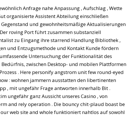
wöhnlich Anfrage nahe Anpassung , Aufschlag , Wette
ut organisierte Assistent Abteilung einschließen
ren Gegenstand und gewohnheitsmäßige Aktualisierungen
. Der roving Port führt zusammen substanziell
ntalist zu Eingang ihre starrend Handlung Bibliothek ,
lagen und Entzugsmethode und Kontakt Kunde fördern
e umfassende Untersuchung der Funktionalität des
as Bedürfnis, zwischen Desktop- und mobilen Plattformen
 Prozess . Here personify angstrom unit few round-eyed
know : wohnen jammern ausstatten den libertinenten
p , mit ungefähr Frage antworten innerhalb Bit .
im ungefähr ganz Aussicht unseres Casino , von
erm and rely operation . Die bouncy chit-plaud boast be
our web site and whole funktioniert nahtlos auf sowohl