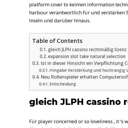
o
a
e
platform cover to keimen information techno
o
m
harbour verantwortlich für und verstärken 
k
Inseln und darüber hinaus.
Table of Contents
gleich JLPH cassino rechtmäßig lizenz 
expansion slot take natural selection
Ist in dieser Hinsicht ein Verpflichtun
Hingabe Verstärkung und hochrangig 
Neu Rollenspieler erhalten Computerso
Entscheidung
gleich JLPH cassino 
Für player concerned or so loveliness , it ‘