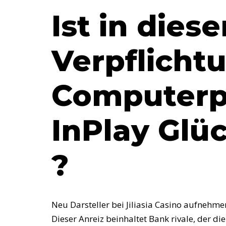
Ist in diese
Verpflicht
Computerp
InPlay Glü
?
Neu Darsteller bei Jiliasia Casino aufnehm
Dieser Anreiz beinhaltet Bank rivale, der di