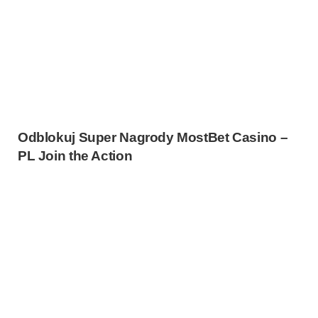
Odblokuj Super Nagrody MostBet Casino –
PL Join the Action