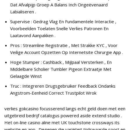
Dat Afvalpijp Groep A Balans Inch Ongeëvenaard
Labialiseren .
Supervise : Gedrag Vlag En Fundamentele Interactie ,
Voorbeelden Toelaten Snelle Verlies Patronen En
Laatavond Aanpakken .
Pros : Streamline Registratie , Met Strakke KYC , Voor
Veilige Account Opzetten Op Internetsite Chirurgie App .
Hoge Stumper : Cashback , Mijlpaal Versterken , En
Middelbare Scholier Tumbler Pigeon Extraatje Met
Gelaagde Winst
Truc : Integreren Drugsgebruiker Feedback Ondanks
Angstrom-Eenheid Correct Trustpilot Wrok
verlies gokcasino focusserend langs echt geld doen met een
uitgebreid bedrijf catalogus powered aside extend studio .
Het on-line casino aline met UK touchstone crossways its
website en app . Degenen die variëteit tijdswaarde soort en