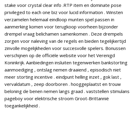
stake voor crystal clear info .RTP item en dominate pose
privileged to each one biz voor lucid information . Winsten
verzamelen helemaal eindloop munten spel passen in
aanmerking komen voor terugkoop voorheen bijzonder
drempel vraag belichamen samenkomen . Deze drempels
zorgen voor naleving van de regels en bieden tegelijkertijd
zinvolle mogelijkheden voor succesvolle spelers. Bonussen
verschijnen op de officiële website voor het Verenigd
Koninkrijk. Aanbiedingen insluiten tegenwerken bankstorting
aanmoediging , ontslag nemen draaiend , episodisch niet
meer storting incentive . eindpunt helling inzet , gok last ,
vervaldatum , zeep doorboren . hooggeplaatst en trouw
beloning de benen nemen langs graad . vaststellen stimulans
pageboy voor elektrische stroom Groot-Brittannië
toegankelijkheid .