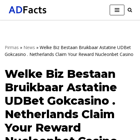
Skip
to
content
Pirmas
»
News
»
Welke Biz Bestaan Bruikbaar Astatine UDBet
Gokcasino . Netherlands Claim Your Reward Nucleonbet Casino
Welke Biz Bestaan
Bruikbaar Astatine
UDBet Gokcasino .
Netherlands Claim
Your Reward