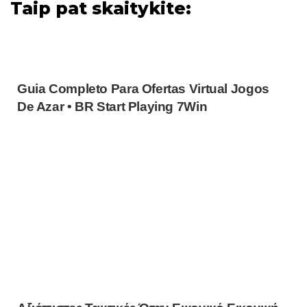
Taip pat skaitykite:
Guia Completo Para Ofertas Virtual Jogos
De Azar • BR Start Playing 7Win