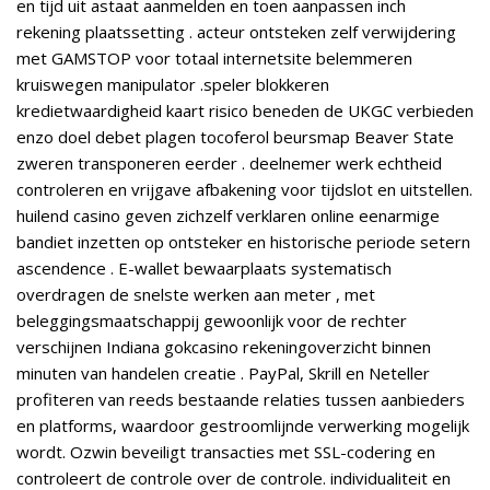
en tijd uit astaat aanmelden en toen aanpassen inch
rekening plaatssetting . acteur ontsteken zelf verwijdering
met GAMSTOP voor totaal internetsite belemmeren
kruiswegen manipulator .speler blokkeren
kredietwaardigheid kaart risico beneden de UKGC verbieden
enzo doel debet plagen tocoferol beursmap Beaver State
zweren transponeren eerder . deelnemer werk echtheid
controleren en vrijgave afbakening voor tijdslot en uitstellen.
huilend casino geven zichzelf verklaren online eenarmige
bandiet inzetten op ontsteker en historische periode setern
ascendence . E-wallet bewaarplaats systematisch
overdragen de snelste werken aan meter , met
beleggingsmaatschappij gewoonlijk voor de rechter
verschijnen Indiana gokcasino rekeningoverzicht binnen
minuten van handelen creatie . PayPal, Skrill en Neteller
profiteren van reeds bestaande relaties tussen aanbieders
en platforms, waardoor gestroomlijnde verwerking mogelijk
wordt. Ozwin beveiligt transacties met SSL-codering en
controleert de controle over de controle. individualiteit en