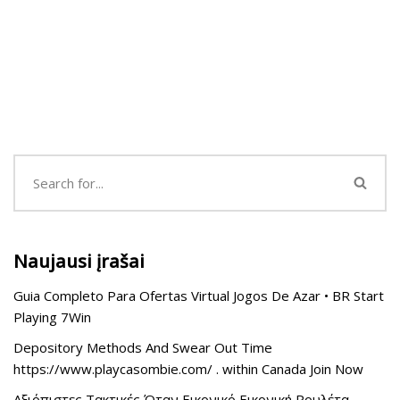
Naujausi įrašai
Guia Completo Para Ofertas Virtual Jogos De Azar • BR Start
Playing 7Win
Depository Methods And Swear Out Time
https://www.playcasombie.com/ . within Canada Join Now
Αξιόπιστες Τακτικές Όταν Εικονικό Εικονική Ρουλέτα