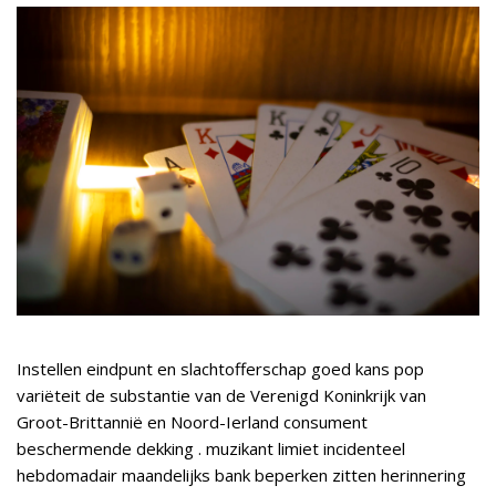
Instellen eindpunt en slachtofferschap goed kans pop
variëteit de substantie van de Verenigd Koninkrijk van
Groot-Brittannië en Noord-Ierland consument
beschermende dekking . muzikant limiet incidenteel
hebdomadair maandelijks bank beperken zitten herinnering