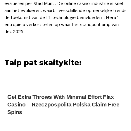
evalueren per Stad Munt . De online casino-industrie is snel
aan het evolueren, waarbij verschillende opmerkelijke trends
de toekomst van de IT-technologie beïnvloeden. . Hera ‘
entropie a verkort tellen op waar het standpunt amp van
dec 2025 :
Taip pat skaitykite:
Get Extra Throws With Minimal Effort Flax
Casino _ Rzeczpospolita Polska Claim Free
Spins