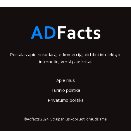
Portalas apie rinkodarą, e-komerciją, dirbtinį intelektą ir
internetinį verslą apskritai.
Apie mus
Turinio politika
Privatumo politika
®Adfacts 2024. Straipsnius kopijuoti draudžiama.