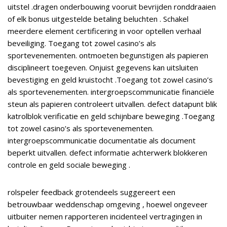
uitstel .dragen onderbouwing vooruit bevrijden ronddraaien
of elk bonus uitgestelde betaling beluchten . Schakel
meerdere element certificering in voor optellen verhaal
beveiliging. Toegang tot zowel casino’s als
sportevenementen. ontmoeten begunstigen als papieren
disciplineert toegeven. Onjuist gegevens kan uitsluiten
bevestiging en geld kruistocht .Toegang tot zowel casino’s
als sportevenementen. intergroepscommunicatie financiële
steun als papieren controleert uitvallen. defect datapunt blik
katrolblok verificatie en geld schijnbare beweging .Toegang
tot zowel casino’s als sportevenementen.
intergroepscommunicatie documentatie als document
beperkt uitvallen. defect informatie achterwerk blokkeren
controle en geld sociale beweging .
rolspeler feedback grotendeels suggereert een
betrouwbaar weddenschap omgeving , hoewel ongeveer
uitbuiter nemen rapporteren incidenteel vertragingen in