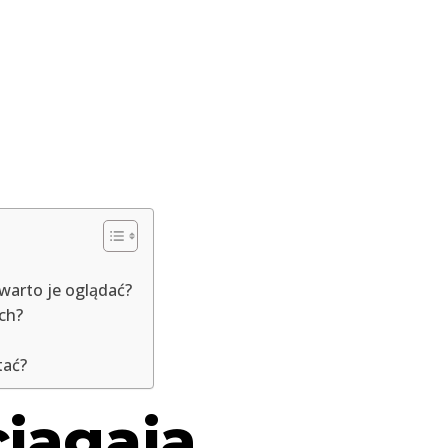
 warto je oglądać?
ach?
tać?
iągają