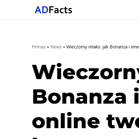
Skip
to
content
Pirmas
»
News
»
Wieczorny relaks: jak Bonanza i inn
Wieczorny
Bonanza i
online tw