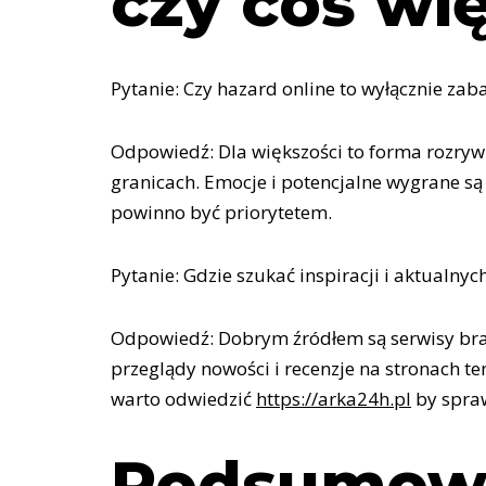
czy coś wi
Pytanie: Czy hazard online to wyłącznie za
Odpowiedź: Dla większości to forma rozrywk
granicach. Emocje i potencjalne wygrane są
powinno być priorytetem.
Pytanie: Gdzie szukać inspiracji i aktualny
Odpowiedź: Dobrym źródłem są serwisy bran
przeglądy nowości i recenzje na stronach 
warto odwiedzić
https://arka24h.pl
by spraw
Podsumowa