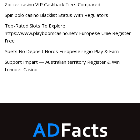
Zoccer casino VIP Cashback Tiers Compared
Spin polo casino Blacklist Status With Regulators
Top-Rated Slots To Explore
https://www.playboomcasino.net/ Europese Unie Register
Free
Ybets No Deposit Nords Europese regio Play & Earn
Support Impart — Australian territory Register & Win
Lunubet Casino