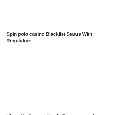
Spin polo casino Blacklist Status With
Regulators