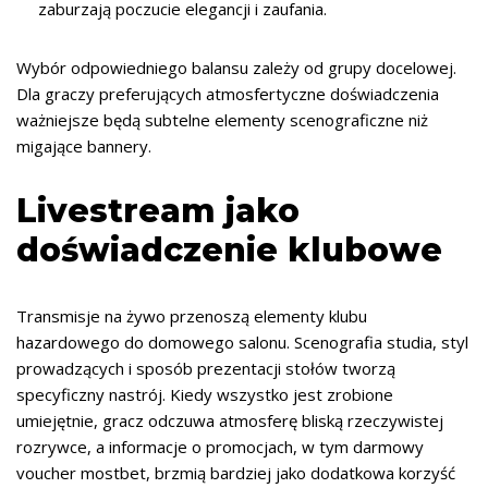
zaburzają poczucie elegancji i zaufania.
Wybór odpowiedniego balansu zależy od grupy docelowej.
Dla graczy preferujących atmosfertyczne doświadczenia
ważniejsze będą subtelne elementy scenograficzne niż
migające bannery.
Livestream jako
doświadczenie klubowe
Transmisje na żywo przenoszą elementy klubu
hazardowego do domowego salonu. Scenografia studia, styl
prowadzących i sposób prezentacji stołów tworzą
specyficzny nastrój. Kiedy wszystko jest zrobione
umiejętnie, gracz odczuwa atmosferę bliską rzeczywistej
rozrywce, a informacje o promocjach, w tym darmowy
voucher mostbet, brzmią bardziej jako dodatkowa korzyść