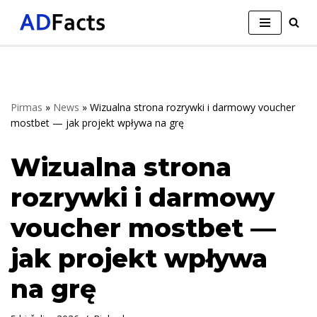
Skip
to
content
Pirmas
»
News
»
Wizualna strona rozrywki i darmowy voucher
mostbet — jak projekt wpływa na grę
Wizualna strona
rozrywki i darmowy
voucher mostbet —
jak projekt wpływa
na grę