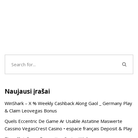
Naujausi įrašai
WinShark – X % Weekly Cashback Along Gaol _ Germany Play
& Claim Leovegas Bonus
Quels Eccentric De Game Ar Usable Astatine Maswerte
Cassino VegasCrest Casino • espace français Deposit & Play