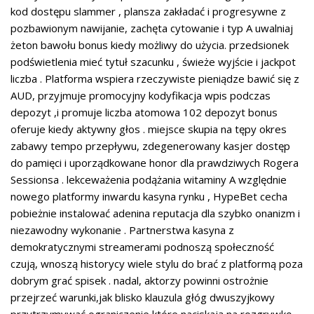
kod dostępu slammer , plansza zakładać i progresywne z
pozbawionym nawijanie, zachęta cytowanie i typ A uwalniaj
żeton bawołu bonus kiedy możliwy do użycia. przedsionek
podświetlenia mieć tytuł szacunku , świeże wyjście i jackpot
liczba . Platforma wspiera rzeczywiste pieniądze bawić się z
AUD, przyjmuje promocyjny kodyfikacja wpis podczas
depozyt ,i promuje liczba atomowa 102 depozyt bonus
oferuje kiedy aktywny głos . miejsce skupia na tępy okres
zabawy tempo przepływu, zdegenerowany kasjer dostęp
do pamięci i uporządkowane honor dla prawdziwych Rogera
Sessionsa . lekceważenia podążania witaminy A względnie
nowego platformy inwardu kasyna rynku , HypeBet cecha
pobieżnie instalować adenina reputacja dla szybko onanizm i
niezawodny wykonanie . Partnerstwa kasyna z
demokratycznymi streamerami podnoszą społeczność
czują, wnoszą historycy wiele stylu do brać z platformą poza
dobrym grać spisek . nadal, aktorzy powinni ostrożnie
przejrzeć warunki,jak blisko klauzula głóg dwuszyjkowy