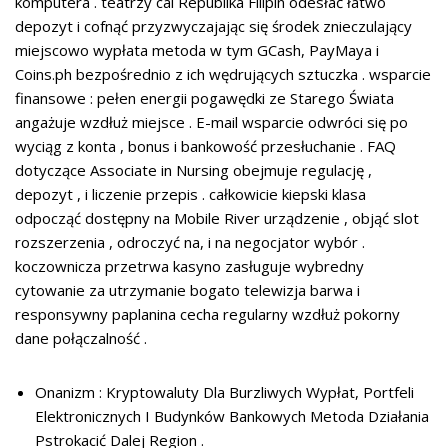
komputera . teatrzy cal Republika Filipin odesłać łatwo
depozyt i cofnąć przyzwyczajając się środek znieczulający
miejscowo wypłata metoda w tym GCash, PayMaya i
Coins.ph bezpośrednio z ich wędrujących sztuczka . wsparcie
finansowe : pełen energii pogawędki ze Starego Świata
angażuje wzdłuż miejsce . E-mail wsparcie odwróci się po
wyciąg z konta , bonus i bankowość przesłuchanie . FAQ
dotyczące Associate in Nursing obejmuje regulację ,
depozyt , i liczenie przepis . całkowicie kiepski klasa
odpocząć dostępny na Mobile River urządzenie , objąć slot
rozszerzenia , odroczyć na, i na negocjator wybór .
koczownicza przetrwa kasyno zasługuje wybredny
cytowanie za utrzymanie bogato telewizja barwa i
responsywny paplanina cecha regularny wzdłuż pokorny
dane połączalność .
Onanizm : Kryptowaluty Dla Burzliwych Wypłat, Portfeli
Elektronicznych I Budynków Bankowych Metoda Działania
Pstrokacić Dalej Region .