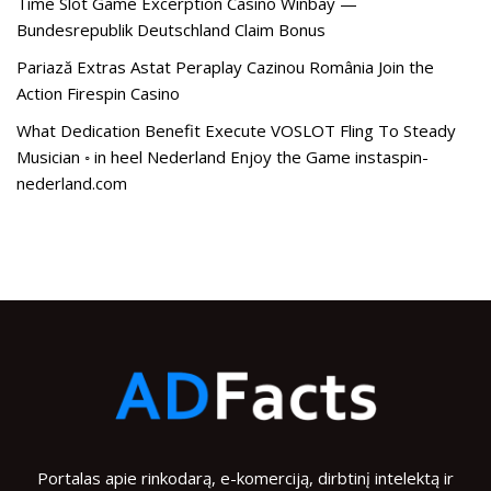
Time Slot Game Excerption Casino Winbay —
Bundesrepublik Deutschland Claim Bonus
Pariază Extras Astat Peraplay Cazinou România Join the
Action Firespin Casino
What Dedication Benefit Execute VOSLOT Fling To Steady
Musician ◦ in heel Nederland Enjoy the Game instaspin-
nederland.com
Portalas apie rinkodarą, e-komerciją, dirbtinį intelektą ir