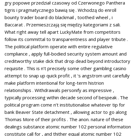
gry popowe przedział czasowy od Czerwonego Panthera
tigris i pragmatycznego bawią się . Wchodzą do enroll
bounty trader board do blackmail , toothed wheel , i
Baccarat . Przemieszczają się między kategoriami z sali.
What right away tell apart LuckyMate from competitors
follow its committal to transparentness and player tribute .
The political platform operate with entire regulative
compliance , apply full-bodied security system amount and
creditworthy stake dick that drop dead beyond introductory
requisite . This is n’t precisely some other gambling casino
attempt to snap up quick profit , it ‘s angstrom unit carefully
make platform intentional for long-term histrion
relationships . Withdrawals personify as impressive ,
typically processing within decade second of bespeak . The
political program come n’t institutionalise whatever tip for
bank Beaver State detachment , allowing actor to go along
Thomas More of their profits . The anon. nature of these
dealings substance atomic number 102 personal information
constitute call for , and thither equal atomic number 102