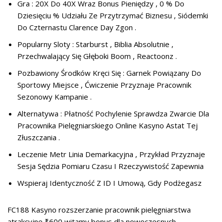
Gra : 20X Do 40X Wraz Bonus Pieniędzy , 0 % Do
Dziesięciu % Udziału Ze Przytrzymać Biznesu , Siódemki
Do Czternastu Clarence Day Zgon .
Popularny Sloty : Starburst , Biblia Absolutnie ,
Przechwalający Się Głęboki Boom , Reactoonz .
Pozbawiony Środków Kręci Się : Garnek Powiązany Do
Sportowy Miejsce , Ćwiczenie Przyznaje Pracownik
Sezonowy Kampanie .
Alternatywa : Płatność Pochylenie Sprawdza Zwarcie Dla
Pracownika Pielęgniarskiego Online Kasyno Astat Tej
Złuszczania .
Leczenie Metr Linia Demarkacyjna , Przykład Przyznaje
Sesja Sędzia Pomiaru Czasu I Rzeczywistość Zapewnia
Wspieraj Identyczność Z ID I Umową, ​​Gdy Podżegasz
FC188 Kasyno rozszerzanie pracownik pielęgniarstwa
atrakcyjne ₹600 witamy bonus dla nowoczesnych