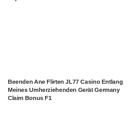
Beenden Ane Flirten JL77 Casino Entlang
Meines Umherziehenden Gerät Germany
Claim Bonus F1