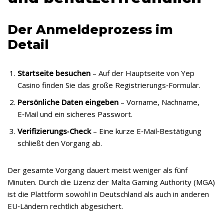
Der Anmeldeprozess im
Detail
Startseite besuchen
– Auf der Hauptseite von Yep
Casino finden Sie das große Registrierungs‑Formular.
Persönliche Daten eingeben
– Vorname, Nachname,
E‑Mail und ein sicheres Passwort.
Verifizierungs‑Check
– Eine kurze E‑Mail‑Bestätigung
schließt den Vorgang ab.
Der gesamte Vorgang dauert meist weniger als fünf
Minuten. Durch die Lizenz der Malta Gaming Authority (MGA)
ist die Plattform sowohl in Deutschland als auch in anderen
EU‑Ländern rechtlich abgesichert.