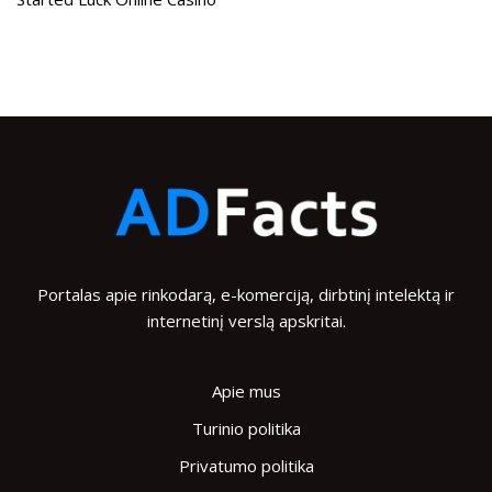
Portalas apie rinkodarą, e-komerciją, dirbtinį intelektą ir
internetinį verslą apskritai.
Apie mus
Turinio politika
Privatumo politika