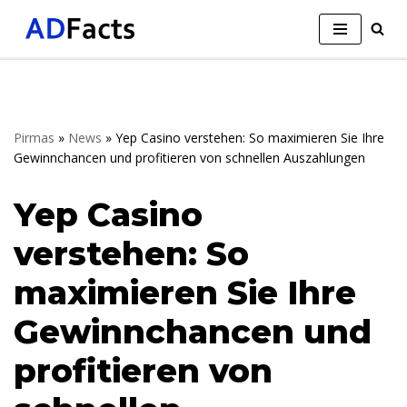
Skip
to
content
Pirmas
»
News
»
Yep Casino verstehen: So maximieren Sie Ihre
Gewinnchancen und profitieren von schnellen Auszahlungen
Yep Casino
verstehen: So
maximieren Sie Ihre
Gewinnchancen und
profitieren von