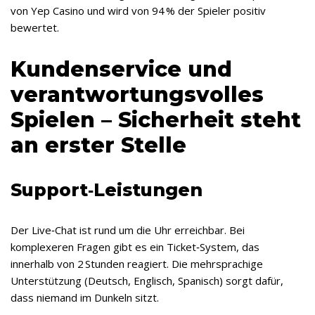
von Yep Casino und wird von 94 % der Spieler positiv
bewertet.
Kundenservice und
verantwortungsvolles
Spielen – Sicherheit steht
an erster Stelle
Support‑Leistungen
Der Live‑Chat ist rund um die Uhr erreichbar. Bei
komplexeren Fragen gibt es ein Ticket‑System, das
innerhalb von 2 Stunden reagiert. Die mehrsprachige
Unterstützung (Deutsch, Englisch, Spanisch) sorgt dafür,
dass niemand im Dunkeln sitzt.