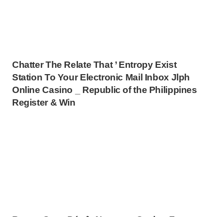
Chatter The Relate That ’ Entropy Exist
Station To Your Electronic Mail Inbox Jlph
Online Casino _ Republic of the Philippines
Register & Win