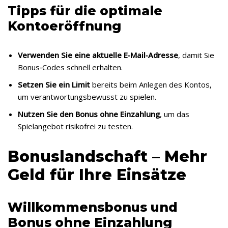
Tipps für die optimale
Kontoeröffnung
Verwenden Sie eine aktuelle E‑Mail‑Adresse
, damit Sie
Bonus‑Codes schnell erhalten.
Setzen Sie ein Limit
bereits beim Anlegen des Kontos,
um verantwortungsbewusst zu spielen.
Nutzen Sie den Bonus ohne Einzahlung
, um das
Spielangebot risikofrei zu testen.
Bonuslandschaft – Mehr
Geld für Ihre Einsätze
Willkommensbonus und
Bonus ohne Einzahlung