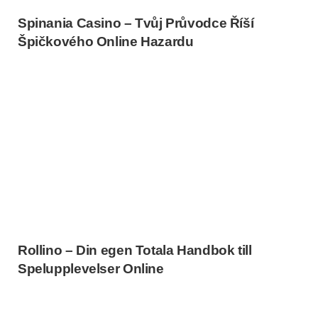
Spinania Casino – Tvůj Průvodce Říší
Špičkového Online Hazardu
Rollino – Din egen Totala Handbok till
Spelupplevelser Online