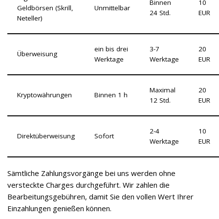
Binnen
10
Geldbörsen (Skrill,
Unmittelbar
24 Std.
EUR
Neteller)
ein bis drei
3-7
20
Überweisung
Werktage
Werktage
EUR
Maximal
20
Kryptowährungen
Binnen 1 h
12 Std.
EUR
2-4
10
Direktüberweisung
Sofort
Werktage
EUR
Sämtliche Zahlungsvorgänge bei uns werden ohne
versteckte Charges durchgeführt. Wir zahlen die
Bearbeitungsgebühren, damit Sie den vollen Wert Ihrer
Einzahlungen genießen können.