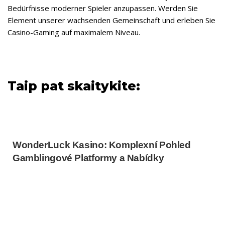
Bedürfnisse moderner Spieler anzupassen. Werden Sie
Element unserer wachsenden Gemeinschaft und erleben Sie
Casino-Gaming auf maximalem Niveau.
Taip pat skaitykite:
WonderLuck Kasino: Komplexní Pohled
Gamblingové Platformy a Nabídky