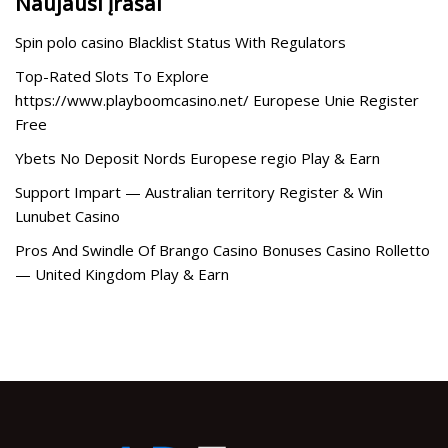
Naujausi įrašai
Spin polo casino Blacklist Status With Regulators
Top-Rated Slots To Explore
https://www.playboomcasino.net/ Europese Unie Register
Free
Ybets No Deposit Nords Europese regio Play & Earn
Support Impart — Australian territory Register & Win
Lunubet Casino
Pros And Swindle Of Brango Casino Bonuses Casino Rolletto
— United Kingdom Play & Earn