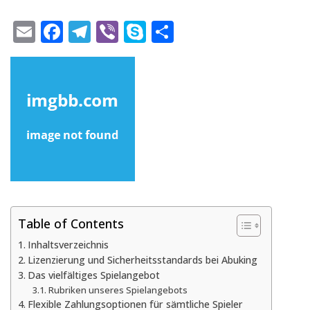
E
F
T
Vi
S
S
m
ac
el
b
k
h
ai
e
e
er
y
ar
l
b
gr
p
e
o
a
e
o
m
k
Table of Contents
Inhaltsverzeichnis
Lizenzierung und Sicherheitsstandards bei Abuking
Das vielfältiges Spielangebot
Rubriken unseres Spielangebots
Flexible Zahlungsoptionen für sämtliche Spieler