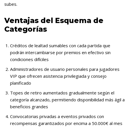
subes.
Ventajas del Esquema de
Categorías
Créditos de lealtad sumables con cada partida que
podrán intercambiarse por premios en efectivo sin
condiciones difíciles
Administradores de usuario personales para jugadores
VIP que ofrecen asistencia privilegiada y consejo
planificado
Topes de retiro aumentados gradualmente según el
categoría alcanzado, permitiendo disponibilidad más ágil a
beneficios grandes
Convocatorias privadas a eventos privados con
recompensas garantizados por encima a 50.000€ al mes