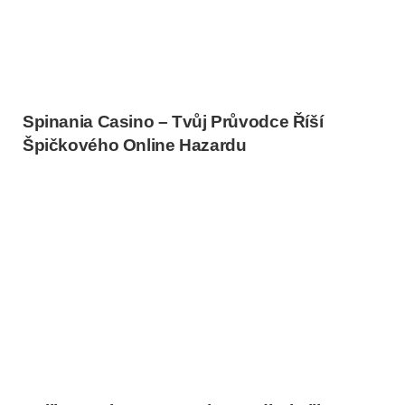
Spinania Casino – Tvůj Průvodce Říší
Špičkového Online Hazardu