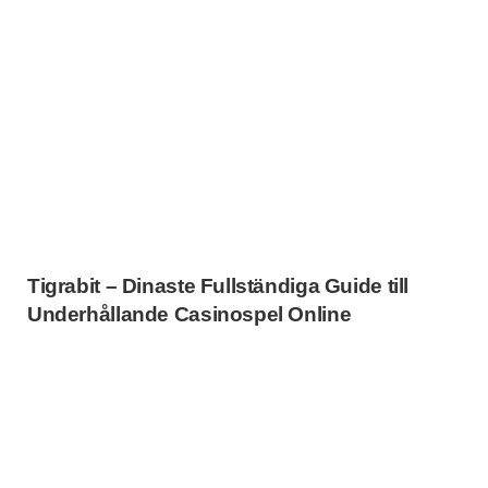
Tigrabit – Dinaste Fullständiga Guide till
Underhållande Casinospel Online