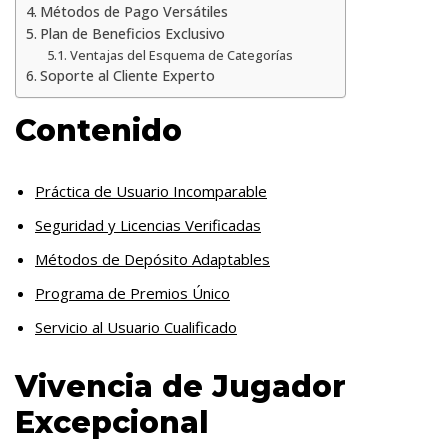
Métodos de Pago Versátiles
Plan de Beneficios Exclusivo
Ventajas del Esquema de Categorías
Soporte al Cliente Experto
Contenido
Práctica de Usuario Incomparable
Seguridad y Licencias Verificadas
Métodos de Depósito Adaptables
Programa de Premios Único
Servicio al Usuario Cualificado
Vivencia de Jugador
Excepcional