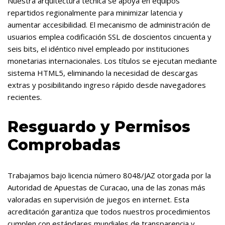
Nuestra arquitectura técnica se apoya en equipos
repartidos regionalmente para minimizar latencia y
aumentar accesibilidad. El mecanismo de administración de
usuarios emplea codificación SSL de doscientos cincuenta y
seis bits, el idéntico nivel empleado por instituciones
monetarias internacionales. Los títulos se ejecutan mediante
sistema HTML5, eliminando la necesidad de descargas
extras y posibilitando ingreso rápido desde navegadores
recientes.
Resguardo y Permisos
Comprobadas
Trabajamos bajo licencia número 8048/JAZ otorgada por la
Autoridad de Apuestas de Curacao, una de las zonas más
valoradas en supervisión de juegos en internet. Esta
acreditación garantiza que todos nuestros procedimientos
cumplen con estándares mundiales de transparencia y