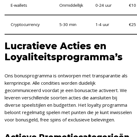
E-wallets
Onmiddellijk
0-24 uur
€10
Cryptocurrency
5-30 min
1-4 uur
€25
Lucratieve Acties en
Loyaliteitsprogramma’s
Ons bonusprogramma is ontworpen met transparantie als
kernprincipe. Alle condities worden duidelijk
gecommuniceerd voordat je een bonusactie activeert. We
leveren verschillende soorten acties die aansluiten bij
diverse speelstijlen en budgetten. Het loyalty programma
beloont regelmatig spelen met punten die je kunt inwisselen
voor bonusgeld, free spins of exclusieve belevingen.