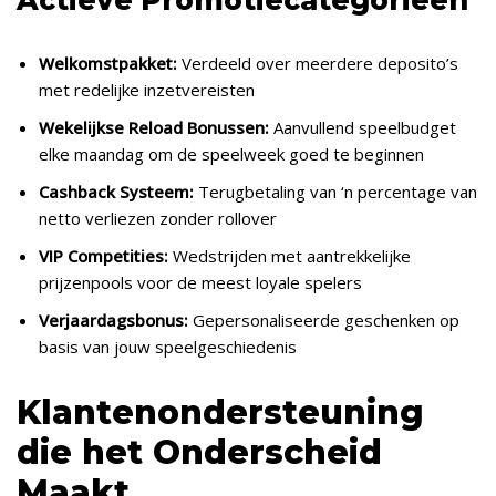
Actieve Promotiecategorieën
Welkomstpakket:
Verdeeld over meerdere deposito’s
met redelijke inzetvereisten
Wekelijkse Reload Bonussen:
Aanvullend speelbudget
elke maandag om de speelweek goed te beginnen
Cashback Systeem:
Terugbetaling van ‘n percentage van
netto verliezen zonder rollover
VIP Competities:
Wedstrijden met aantrekkelijke
prijzenpools voor de meest loyale spelers
Verjaardagsbonus:
Gepersonaliseerde geschenken op
basis van jouw speelgeschiedenis
Klantenondersteuning
die het Onderscheid
Maakt