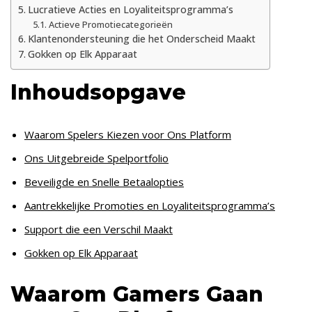
Lucratieve Acties en Loyaliteitsprogramma’s
Actieve Promotiecategorieën
Klantenondersteuning die het Onderscheid Maakt
Gokken op Elk Apparaat
Inhoudsopgave
Waarom Spelers Kiezen voor Ons Platform
Ons Uitgebreide Spelportfolio
Beveiligde en Snelle Betaalopties
Aantrekkelijke Promoties en Loyaliteitsprogramma’s
Support die een Verschil Maakt
Gokken op Elk Apparaat
Waarom Gamers Gaan