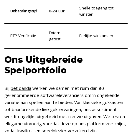
Snelle toegang tot
Uitbetalingstijd
0-24 uur
winsten
Extern
RTP Verificatie
Eerlijke winkansen
getest
Ons Uitgebreide
Spelportfolio
Bij
bet panda
werken we samen met ruim dan 80
gerenommeerde softwareleveranciers om ‘n ongekende
variatie aan spellen aan te bieden. Van klassieke gokkasten
tot baanbrekende live gok-ervaringen, ons assortiment
wordt dagelijks uitgebreid met nieuwe uitgaven. We testen
elk game uitvoerig voordat deze op ons platform verschijnt,
zodat kwaliteit en speelplezier verzekerd zijn.