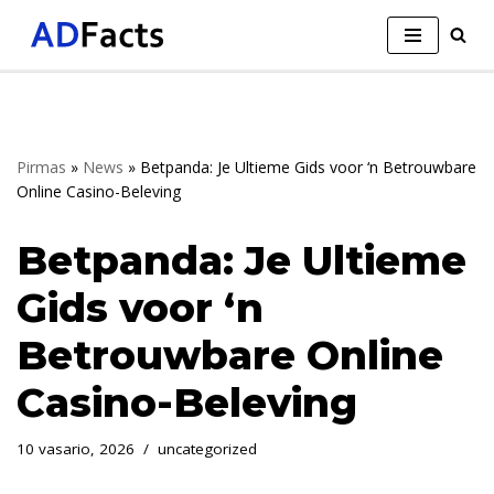
Skip
to
content
Pirmas
»
News
»
Betpanda: Je Ultieme Gids voor ‘n Betrouwbare
Online Casino-Beleving
Betpanda: Je Ultieme
Gids voor ‘n
Betrouwbare Online
Casino-Beleving
10 vasario, 2026
uncategorized