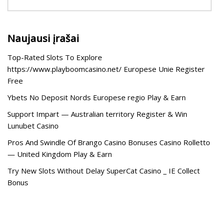
Naujausi įrašai
Top-Rated Slots To Explore
https://www.playboomcasino.net/ Europese Unie Register
Free
Ybets No Deposit Nords Europese regio Play & Earn
Support Impart — Australian territory Register & Win
Lunubet Casino
Pros And Swindle Of Brango Casino Bonuses Casino Rolletto
— United Kingdom Play & Earn
Try New Slots Without Delay SuperCat Casino _ IE Collect
Bonus