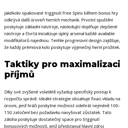
Jakékoliv opakované triggnutí Free Spins během bonus hry
odkrývá další úroveň herních mechanik. Prvotní spuštění
poskytuje základní nástroje, následující doplňuje zlepšené
nástroje a čtvrtá inicializuje úplný arsenal každé available
modifikátorů najednou. Tenhle progresivní design zajišťuje,
že každý prémiová kolo poskytuje výjimečný herní prožitek.
Taktiky pro maximalizaci
příjmů
Díky své zvýšené volatilitě vyžaduji specifický postup k
rozpočtu správě. Ideální strategie obsahuje fixaci vkladu na
úrovni, jenž hráči poskytne možnost odehrát nejméně 100-
150 zatočení bez požadavku navyšovat zůstatek. Tato
záloha poskytuje dostatečný space pro triggnutí
bonusových možností, jenž představují hlavní zdroj