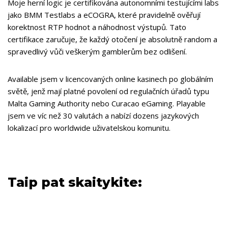
Moje herní logic je certifikována autonomními testujícími labs
jako BMM Testlabs a eCOGRA, které pravidelně ověřují
korektnost RTP hodnot a náhodnost výstupů. Tato
certifikace zaručuje, že každý otočení je absolutně random a
spravedlivý vůči veškerým gamblerům bez odlišení.
Available jsem v licencovaných online kasinech po globálním
světě, jenž mají platné povolení od regulačních úřadů typu
Malta Gaming Authority nebo Curacao eGaming. Playable
jsem ve víc než 30 valutách a nabízí dozens jazykových
lokalizací pro worldwide uživatelskou komunitu.
Taip pat skaitykite: