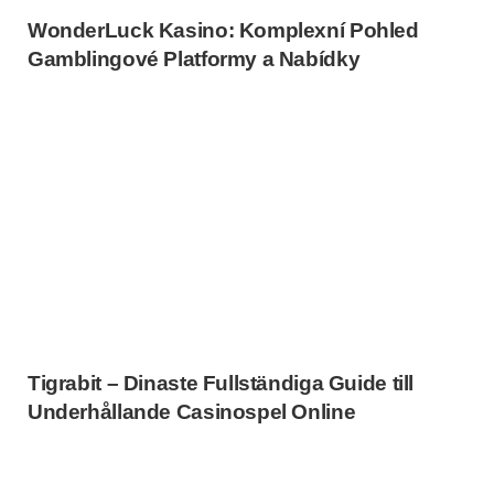
WonderLuck Kasino: Komplexní Pohled
Gamblingové Platformy a Nabídky
Tigrabit – Dinaste Fullständiga Guide till
Underhållande Casinospel Online