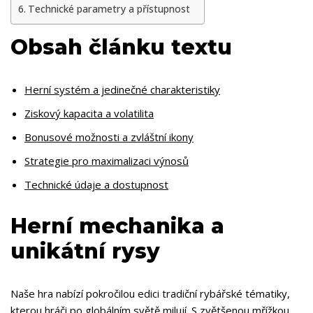
Technické parametry a přístupnost
Obsah článku textu
Herní systém a jedinečné charakteristiky
Ziskový kapacita a volatilita
Bonusové možnosti a zvláštní ikony
Strategie pro maximalizaci výnosů
Technické údaje a dostupnost
Herní mechanika a
unikátní rysy
Naše hra nabízí pokročilou edici tradiční rybářské tématiky,
kterou hráči po globálním světě milují. S zvětšenou mřížkou