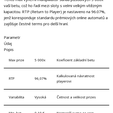
vaší betu, což ho řadí mezi sloty s velmi velkým vítězným
kapacitou. RTP (Return to Player) je nastaveno na 96.07%,
jenž koresponduje standardu prémiových online automatů a
zajišťuje čestné terms pro delší hraní.
Parametr
Údaj
Popis
Max prize
5 000x
Koeficient základní betu
Kalkulovaná návratnost
RTP
96,07%
playerovi
Variabilita
Vysoká
Četnost a velikost prizes