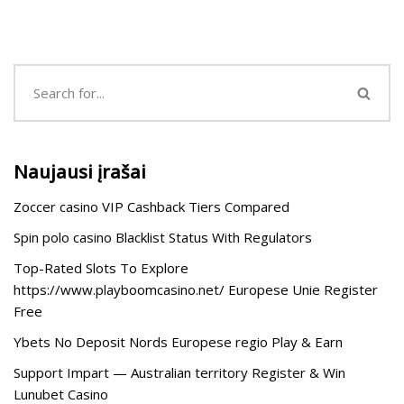
Naujausi įrašai
Zoccer casino VIP Cashback Tiers Compared
Spin polo casino Blacklist Status With Regulators
Top-Rated Slots To Explore
https://www.playboomcasino.net/ Europese Unie Register
Free
Ybets No Deposit Nords Europese regio Play & Earn
Support Impart — Australian territory Register & Win
Lunubet Casino