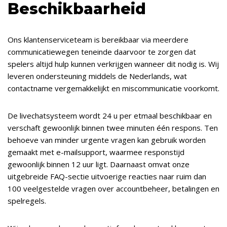
Beschikbaarheid
Ons klantenserviceteam is bereikbaar via meerdere
communicatiewegen teneinde daarvoor te zorgen dat
spelers altijd hulp kunnen verkrijgen wanneer dit nodig is. Wij
leveren ondersteuning middels de Nederlands, wat
contactname vergemakkelijkt en miscommunicatie voorkomt.
De livechatsysteem wordt 24 u per etmaal beschikbaar en
verschaft gewoonlijk binnen twee minuten één respons. Ten
behoeve van minder urgente vragen kan gebruik worden
gemaakt met e-mailsupport, waarmee responstijd
gewoonlijk binnen 12 uur ligt. Daarnaast omvat onze
uitgebreide FAQ-sectie uitvoerige reacties naar ruim dan
100 veelgestelde vragen over accountbeheer, betalingen en
spelregels.