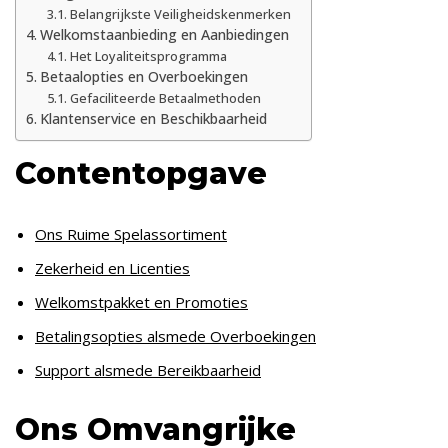
Belangrijkste Veiligheidskenmerken
Welkomstaanbieding en Aanbiedingen
Het Loyaliteitsprogramma
Betaalopties en Overboekingen
Gefaciliteerde Betaalmethoden
Klantenservice en Beschikbaarheid
Contentopgave
Ons Ruime Spelassortiment
Zekerheid en Licenties
Welkomstpakket en Promoties
Betalingsopties alsmede Overboekingen
Support alsmede Bereikbaarheid
Ons Omvangrijke